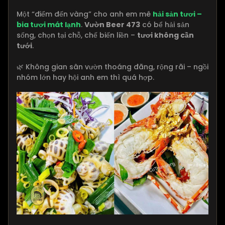
Một “điểm đến vàng” cho anh em mê
hải sản tươi –
bia tươi mát lạnh
.
Vườn Beer 473
có bể hải sản
sống, chọn tại chỗ, chế biến liền –
tươi không cần
tưới
.
🌿 Không gian sân vườn thoáng đãng, rộng rãi – ngồi
nhóm lớn hay hội anh em thì quá hợp.