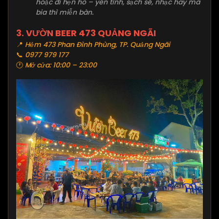
hoặc đi hẹn hò – yên tĩnh, sạch sẽ, nhạc hay mà
bia thì miễn bàn.
3.
VƯỜN BEER 473 QUẢNG NGÃI
📍
Hẻm 473 Phan Đình Phùng, TP. Quảng Ngãi
📞
0977 979 177
🕐
Mở cửa: 10:00 – 23:00