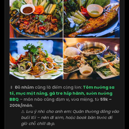
🍢
Đồ nhắm
cũng là điểm cộng lớn:
Tôm nướng sa
tế, mực một nắng, gà tre hấp hành, sườn nướng
BBQ
– món nào cũng đậm vị, vừa miệng, từ
59k –
200k/món
.
⚠️
Lưu ý nhỏ cho anh em: Quán thường đông vào
buổi tối – nên đi sớm, hoặc book bàn trước để
giữ chỗ chill đẹp.