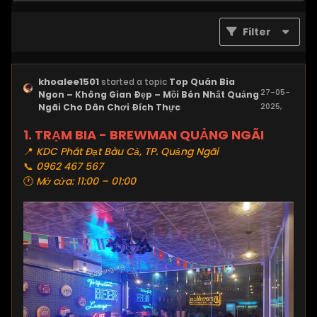
Filter
khoalee1501
started a topic
Top Quán Bia
27-05-
Ngon – Không Gian Đẹp – Mồi Bén Nhất Quảng
2025,
Ngãi Cho Dân Chơi Đích Thực
10:18 PM
1.
TRẠM BIA - BREWMAN QUẢNG NGÃI
📍
KDC Phát Đạt Bàu Cả, TP. Quảng Ngãi
📞
0962 467 567
🕐
Mở cửa: 11:00 – 01:00