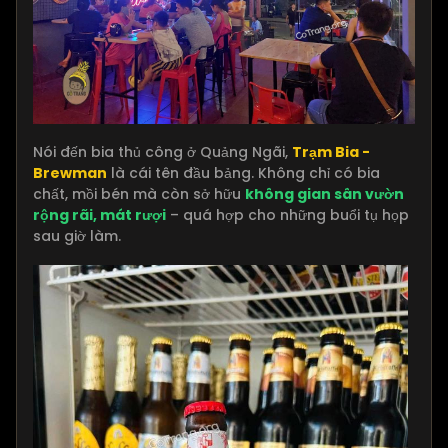
Nói đến bia thủ công ở Quảng Ngãi,
Trạm Bia -
Brewman
là cái tên đầu bảng. Không chỉ có bia
chất, mồi bén mà còn sở hữu
không gian sân vườn
rộng rãi, mát rượi
– quá hợp cho những buổi tụ họp
sau giờ làm.