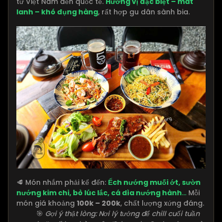
từ Việt Nam đến quốc tế.
Hương vị đặc biệt – mát
lanh – khó đụng hàng
, rất hợp gu dân sành bia.
🥩 Món nhắm phải kể đến:
Ếch nướng muối ớt, sườn
nướng kim chi, bò lúc lắc, cá dìa nướng hành
...
Mỗi
món giá khoảng
100k – 200k
, chất lượng xứng đáng.
🎯
Gợi ý thật lòng: Nơi lý tưởng để chill cuối tuần