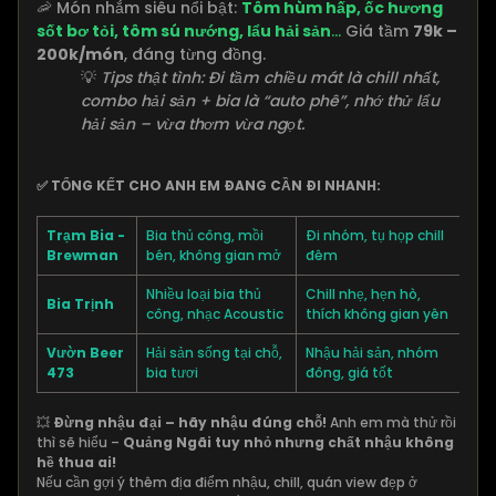
🦐 Món nhắm siêu nổi bật:
Tôm hùm hấp, ốc hương
sốt bơ tỏi, tôm sú nướng, lẩu hải sản
...
Giá tầm
79k –
200k/món
, đáng từng đồng.
💡
Tips thật tình: Đi tầm chiều mát là chill nhất,
combo hải sản + bia là “auto phê”, nhớ thử lẩu
hải sản – vừa thơm vừa ngọt.
✅
TỔNG KẾT CHO ANH EM ĐANG CẦN ĐI NHANH:
Trạm Bia -
Bia thủ công, mồi
Đi nhóm, tụ họp chill
Brewman
bén, không gian mở
đêm
Nhiều loại bia thủ
Chill nhẹ, hẹn hò,
Bia Trịnh
công, nhạc Acoustic
thích không gian yên
Vườn Beer
Hải sản sống tại chỗ,
Nhậu hải sản, nhóm
473
bia tươi
đông, giá tốt
💥
Đừng nhậu đại – hãy nhậu đúng chỗ!
Anh em mà thử rồi
thì sẽ hiểu –
Quảng Ngãi tuy nhỏ nhưng chất nhậu không
hề thua ai!
Nếu cần gợi ý thêm địa điểm nhậu, chill, quán view đẹp ở