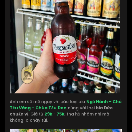
Anh em sẽ mê ngay với các loại bia
Ngủ Hành – Chú
Tễu Vàng – Chúa Tễu Đen
cùng vài loại
bia Đức
chuẩn vị
. Giá từ
29k - 75k
, tha hồ nhâm nhi mà
không lo cháy túi.