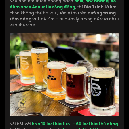
Nếu anh em thích phong cách
chill, nhẹ nhàng, có
đêm nhạc Acoustic sống động
, thì
Bia Trịnh
là lựa
chọn không thể bỏ lỡ. Quán nằm trên
đường trung
tâm đông vui
, dễ tìm – tụ điểm lý tưởng để vừa nhậu
vừa thả vibe.
Nổi bật với
hơn 10 loại bia tươi – 60 loại bia thủ công