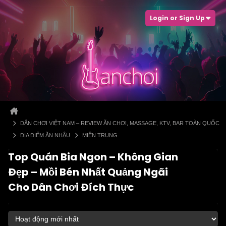
Login or Sign Up
DÂN CHƠI VIỆT NAM – REVIEW ĂN CHƠI, MASSAGE, KTV, BAR TOÀN QUỐC
ĐỊA ĐIỂM ĂN NHẬU
MIỀN TRUNG
Top Quán Bia Ngon – Không Gian
Đẹp – Mồi Bén Nhất Quảng Ngãi
Cho Dân Chơi Đích Thực