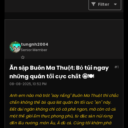
Filter
tungnh2004
Senior Member
Join Date:
Jun 2025
Ăn sập Buôn Ma Thuột: Bỏ túi ngay
#1
Posts:
4099
những quán tối cực chất 🤩🍽️
08-08-2025, 10:52 PM
Anh em nào mà trót "say nắng" Buôn Ma Thuột thì chắc
chắn không thể bỏ qua list quán ăn tối cực "xịn" này.
Đất đại ngàn không chỉ có cà phê ngon, mà còn có cả
một thế giới ẩm thực phong phú, từ đặc sản núi rừng
đến lẩu nướng, món Âu, Á đủ cả. Cùng tôi khám phá