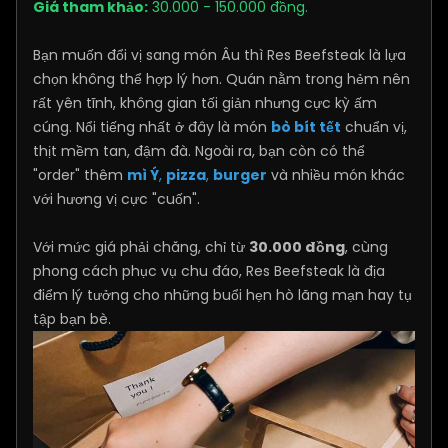
Giá tham khảo:
30.000 - 150.000 đồng.
Bạn muốn đổi vị sang món Âu thì Res Beefsteak là lựa
chọn không thể hợp lý hơn. Quán nằm trong hẻm nên
rất yên tĩnh, không gian tối giản nhưng cực kỳ ấm
cúng. Nổi tiếng nhất ở đây là món
bò bít tết
chuẩn vị,
thịt mềm tan, đậm đà. Ngoài ra, bạn còn có thể
"order" thêm
mì Ý
,
pizza
,
burger
và nhiều món khác
với hương vị cực "cuốn".
Với mức giá phải chăng, chỉ từ
30.000 đồng
, cùng
phong cách phục vụ chu đáo, Res Beefsteak là địa
điểm lý tưởng cho những buổi hẹn hò lãng mạn hay tụ
tập bạn bè.