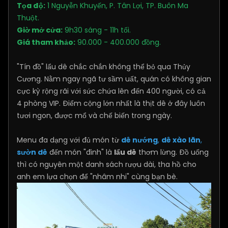
Tọa độ:
1 Nguyễn Khuyến, P. Tân Lợi, TP. Buôn Ma
Thuột.
Giờ mở cửa:
9h30 sáng - 11h tối.
Giá tham khảo:
90.000 - 400.000 đồng.
"Tín đồ" lẩu dê chắc chắn không thể bỏ qua Thủy
Cương. Nằm ngay ngã tư sầm uất, quán có không gian
cực kỳ rộng rãi với sức chứa lên đến 400 người, có cả
4 phòng VIP. Điểm cộng lớn nhất là thịt dê ở đây luôn
tươi ngon, được mổ và chế biến trong ngày.
Menu đa dạng với đủ món từ
dê nướng
,
dê xào lăn
,
sườn dê
đến món "đinh" là
lẩu dê
thơm lừng. Đồ uống
thì có nguyên một danh sách rượu dài, tha hồ cho
anh em lựa chọn để "nhâm nhi" cùng bạn bè.