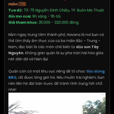
miền
🇻🇳
Tọa độ:
73-75 Nguyễn Đình Chiểu, TP. Buôn Ma Thuột.
Giờ mở cửa:
9h sáng - 11h tối.
Giá tham khảo:
35.000 - 320.000 đồng.
Nằm ngay trung tâm thành phố, Havana là nơi bạn có
thể tìm thấy ẩm thực của cả ba miền Bắc - Trung -
Nam, đặc biệt là các món chế biến từ
đặc sản Tây
Nguyên
. Không gian quán là sự pha trộn hài hòa giữa
nét dân dã và hiện đại.
Quán còn có một khu vực riêng để tổ chức
tiệc đứng
BBQ
, rất được lòng giới trẻ. Nếu muốn trải nghiệm, bạn
nên liên hệ đặt bàn trước để tránh tình trạng hết chỗ
nhé!