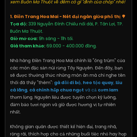
xem Buôn Ma Thuột về đêm có gì "đỉnh của chóp" nhé!
1. Điền Trang Hoa Mai - Nét đại ngàn giữa phố thị
🌳
Tọa độ:
339 Nguyễn Đình Chiểu nối dài, P. Tân Lợi, TP.
Buôn Ma Thuột.
Giờ mở cửa:
9h sáng - 11h tối.
Giá tham khảo:
69.000 - 400.000 đồng.
Nhà hàng Điền Trang Hoa Mai chính là "ông trùm" của
các món đặc sản núi rừng Tây Nguyên. Đến đây, bạn
sẽ được thưởng thức những món ăn mà chỉ nghe tên
thôi đã thấy "thèm":
gà đồi đi bộ
,
heo tộc quay
,
lẩu
cá lăng
,
cá chình hấp chua ngọt
và cả
cơm lam
thơm lừng. Nguyên liệu được tuyển chọn kỹ lưỡng,
đảm bảo tươi ngon và giữ được hương vị tự nhiên
nhất.
Không gian quán được thiết kế hiện đại, trang nhã,
rộng rãi, thích hợp cho cả những buổi tiệc nhỏ hay họp