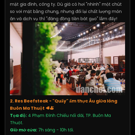
mặt gia đình, công ty. Dù giá có hơi "nhỉnh" một chút
so với mặt bằng chung, nhưng đổi lại chất lượng món
ăn và dịch vụ thì "đáng đồng tiền bát gạo" lắm đấy!
2. Res Beefsteak - "Quẩy" ẩm thực Âu giữa lòng
Buôn Ma Thuột
🥩🍝
Tọa độ:
4 Phạm Đình Chiểu nối dài, TP. Buôn Ma
Thuột.
Giờ mở cửa:
7h sáng - 10h tối.