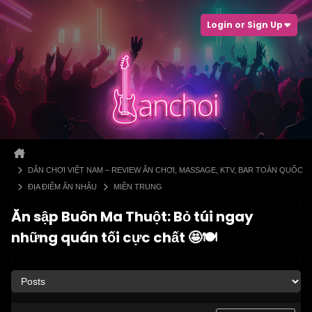
Login or Sign Up
DÂN CHƠI VIỆT NAM – REVIEW ĂN CHƠI, MASSAGE, KTV, BAR TOÀN QUỐC
ĐỊA ĐIỂM ĂN NHẬU
MIỀN TRUNG
Ăn sập Buôn Ma Thuột: Bỏ túi ngay
những quán tối cực chất 🤩🍽️