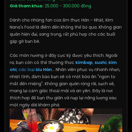
Giá tham khảo:
25.000 - 300.000 đồng.
Dành cho những fan của ẩm thực Hàn - Nhật, Kim
Nana's Food là điểm đến không thể bỏ qua. Không gian
quán hiện đại, sang trọng, rất phù hợp cho các buổi
gặp gỡ bạn bè.
Các món nướng ở đây cực kỳ được yêu thích. Ngoài
ra, bạn còn có thể thưởng thức
kimbap
,
sushi
,
kim
chi
, các loại
lẩu Hàn
... Nhân viên phục vụ nhanh nhẹn,
nhiệt tình, đảm bảo bạn sẽ có một bữa ăn "ngon từ
mắt đến miệng". Không gian quán rộng rãi, sạch sẽ,
mang lại cảm giác thoải mái và an yên. Đây là nơi
thích hợp để bạn thư giãn và nạp lại năng lượng sau
một ngày dài khám phá.