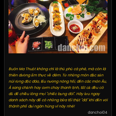
Buôn Ma Thuột không chỉ là thủ phủ cà phê, mà còn là
thiên đường ẩm thực về đêm. Từ những món đặc sản
núi rừng độc đáo, lẩu nướng nóng hổi, đến các món Âu,
Á sang chảnh hay cơm chay thanh tịnh, tất cả đều có
đủ để chiều lòng mọi "chiếc bụng đói". Hãy lưu ngay
danh sách này để có những bữa tối thật "đã" khi đến với
thành phố đại ngàn hùng vĩ này nhé!
danchoi04