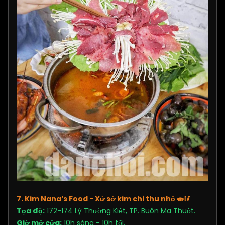
7. Kim Nana’s Food - Xứ sở kim chi thu nhỏ
🍣🥢
Tọa độ:
172-174 Lý Thường Kiệt, TP. Buôn Ma Thuột.
Giờ mở cửa:
10h sáng - 10h tối.