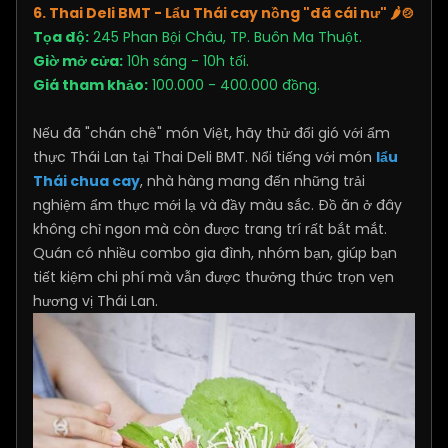
6. Thai Deli BMT - Lẩu Thái cay nồng "đã cái nư"
🌶️🍲
Tọa độ:
245 Phan Bội Châu, TP. Buôn Ma Thuột.
Giờ mở cửa:
10h sáng - 10h tối.
Giá tham khảo:
100.000 - 400.000 đồng.
Nếu đã "chán chê" món Việt, hãy thử đổi gió với ẩm
thực Thái Lan tại Thai Deli BMT. Nổi tiếng với món
lẩu
Thái chua cay
, nhà hàng mang đến những trải
nghiệm ẩm thực mới lạ và đầy màu sắc. Đồ ăn ở đây
không chỉ ngon mà còn được trang trí rất bắt mắt.
Quán có nhiều combo gia đình, nhóm bạn, giúp bạn
tiết kiệm chi phí mà vẫn được thưởng thức trọn vẹn
hương vị Thái Lan.