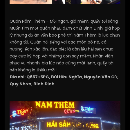
Quán Năm Thêm – Mồi ngon, giá mềm, quẩy tới sáng
Muốn tìm một quán nhậu đậm chất Bình Định, giá hợp
lý nhưng đồ ăn vẫn bao phê thì Năm Thêm là lựa chọn
không tồi. Quán nổi tiếng với các món bò né, cá
nướng, ếch xào lăn, đặc biệt là dàn lẩu hải sản chua
cay cực kỳ hợp với những cơn say mềm. Nhân viên
phục vụ nhanh, bia lúc nào cũng mát lạnh, quẩy tới
bến không lo thiếu mồi!
Địa chỉ: Q657+5PG, Bùi Hữu Nghĩa, Nguyễn Văn Cừ,
Quy Nhơn, Bình Định