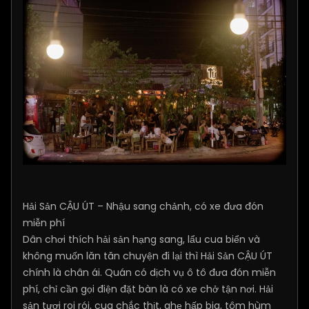
Hải Sản CẬU ÚT – Nhậu sang chảnh, có xe đưa đón
miễn phí
Dân chơi thích hải sản hạng sang, lẩu cua biển và
không muốn lăn tăn chuyện đi lại thì Hải Sản CẬU ÚT
chính là chân ái. Quán có dịch vụ ô tô đưa đón miễn
phí, chỉ cần gọi điện đặt bàn là có xe chở tận nơi. Hải
sản tươi roi rói, cua chắc thịt, ghẹ hấp bia, tôm hùm