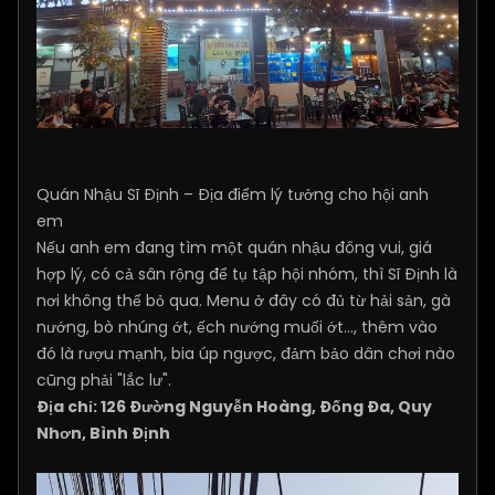
Quán Nhậu Sĩ Định – Địa điểm lý tưởng cho hội anh
em
Nếu anh em đang tìm một quán nhậu đông vui, giá
hợp lý, có cả sân rộng để tụ tập hội nhóm, thì Sĩ Định là
nơi không thể bỏ qua. Menu ở đây có đủ từ hải sản, gà
nướng, bò nhúng ớt, ếch nướng muối ớt…, thêm vào
đó là rượu mạnh, bia úp ngược, đảm bảo dân chơi nào
cũng phải "lắc lư".
Địa chỉ: 126 Đường Nguyễn Hoàng, Đống Đa, Quy
Nhơn, Bình Định