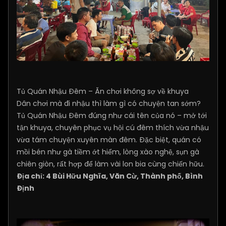
​Tủ Quán Nhậu Đêm – Ăn chơi không sợ về khuya
Dân chơi mà đi nhậu thì làm gì có chuyện tan sớm?
Tủ Quán Nhậu Đêm đúng như cái tên của nó – mở tới
tận khuya, chuyên phục vụ hội cú đêm thích vừa nhậu
vừa tám chuyện xuyên màn đêm. Đặc biệt, quán có
mồi bén như gà tiềm ớt hiểm, lòng xào nghệ, sụn gà
chiên giòn, rất hợp để làm vài lon bia cùng chiến hữu.
Địa chỉ: 4 Bùi Hữu Nghĩa, Văn Cừ, Thành phố, Bình
Định