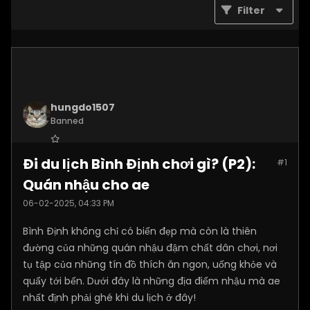
Filter
hungdo1507
Banned
Join Date:
Jan 2025
Đi du lịch Bình Định chơi gì? (P2):
#1
Posts:
3873
Quán nhậu cho ae
06-02-2025, 04:33 PM
Bình Định không chỉ có biển đẹp mà còn là thiên
đường của những quán nhậu đậm chất dân chơi, nơi
tụ tập của những tín đồ thích ăn ngon, uống khỏe và
quẩy tới bến. Dưới đây là những địa điểm nhậu mà ae
nhất định phải ghé khi du lịch ở đây!