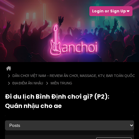
Login or Sign Up
DÂN CHƠI VIỆT NAM – REVIEW ĂN CHƠI, MASSAGE, KTV, BAR TOÀN QUỐC
ĐỊA ĐIỂM ĂN NHẬU
MIỀN TRUNG
Đi du lịch Bình Định chơi gì? (P2):
Quán nhậu cho ae