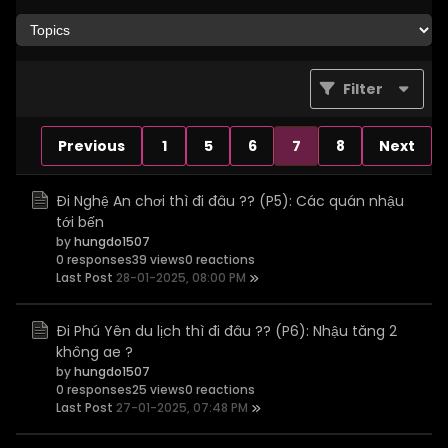
Filter
Previous
1
5
6
7
8
Next
Đi Nghệ An chơi thì đi đâu ?? (P5): Các quán nhậu
tới bến
by
hungdo1507
0 responses
39 views
0 reactions
Last Post
28-01-2025, 08:00 PM
Đi Phú Yên du lịch thì đi đâu ?? (P6): Nhậu tăng 2
không ae ?
by
hungdo1507
0 responses
25 views
0 reactions
Last Post
27-01-2025, 07:48 PM