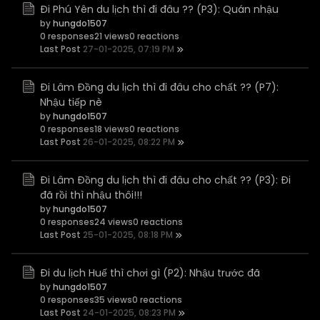
Đi Phú Yên du lịch thì đi đâu ?? (P3): Quán nhậu
by
hungdo1507
0 responses
21 views
0 reactions
Last Post
27-01-2025, 07:19 PM
Đi Lâm Đồng du lịch thì đi đâu cho chất ?? (P7):
Nhậu tiếp nè
by
hungdo1507
0 responses
18 views
0 reactions
Last Post
26-01-2025, 08:22 PM
Đi Lâm Đồng du lịch thì đi đâu cho chất ?? (P3): Đi
đã rồi thì nhậu thôi!!!
by
hungdo1507
0 responses
24 views
0 reactions
Last Post
25-01-2025, 08:18 PM
Đi du lịch Huế thì chơi gì (P2): Nhậu trước đã
by
hungdo1507
0 responses
35 views
0 reactions
Last Post
24-01-2025, 08:23 PM