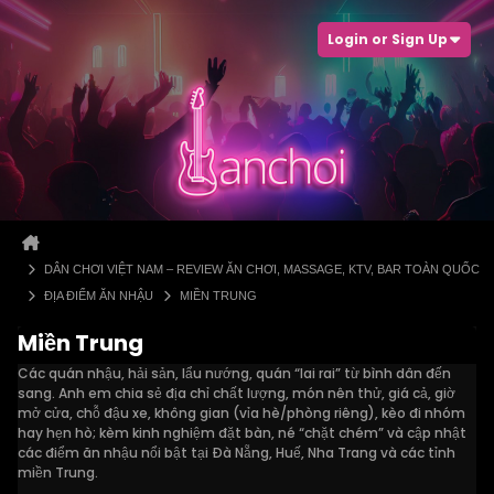
Login or Sign Up
DÂN CHƠI VIỆT NAM – REVIEW ĂN CHƠI, MASSAGE, KTV, BAR TOÀN QUỐC
ĐỊA ĐIỂM ĂN NHẬU
MIỀN TRUNG
Miền Trung
Các quán nhậu, hải sản, lẩu nướng, quán “lai rai” từ bình dân đến
sang. Anh em chia sẻ địa chỉ chất lượng, món nên thử, giá cả, giờ
mở cửa, chỗ đậu xe, không gian (vỉa hè/phòng riêng), kèo đi nhóm
hay hẹn hò; kèm kinh nghiệm đặt bàn, né “chặt chém” và cập nhật
các điểm ăn nhậu nổi bật tại Đà Nẵng, Huế, Nha Trang và các tỉnh
miền Trung.