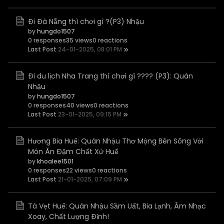
Đi Đà Nẵng thì chơi gì ?(P3) Nhậu
by
hungdo1507
0 responses
35 views
0 reactions
Last Post
24-01-2025, 08:01 PM
Đi du lịch Nha Trang thì chơi gì ???? (P3): Quán
Nhậu
by
hungdo1507
0 responses
40 views
0 reactions
Last Post
23-01-2025, 09:15 PM
Hương Bia Huế: Quán Nhậu Thơ Mộng Bên Sông Với
Món Ăn Đậm Chất Xứ Huế
by
khoalee1501
0 responses
22 views
0 reactions
Last Post
21-01-2025, 07:09 PM
Tà Vẹt Huế: Quán Nhậu Sầm Uất, Bia Lạnh, Âm Nhạc
Xoay, Chất Lượng Đỉnh!