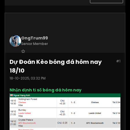
OngTrum99
Senior Member
Join Date:
Jul 2025
Dự Đoán Kèo bóng đá hôm nay
#1
Posts:
4305
18/10
18-10-2025, 03:32 PM
Nhận định tỉ số bóng đá hôm nay