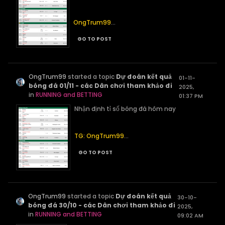
OngTrum99
...
GO TO POST
OngTrum99
started a topic
Dự đoán kết quả
01-11-
bóng đá 01/11 - các Dân chơi tham khảo đi
2025,
in
RUNNING and BETTING
01:37 PM
Nhận định tỉ số bóng đá hôm nay
TG: OngTrum99
...
GO TO POST
OngTrum99
started a topic
Dự đoán kết quả
30-10-
bóng đá 30/10 - các Dân chơi tham khảo đi
2025,
in
RUNNING and BETTING
09:02 AM