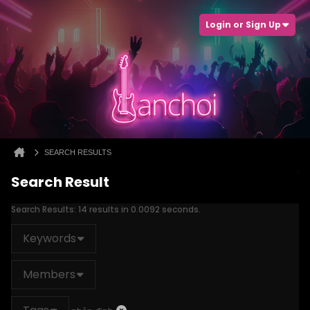
Login or Sign Up
SEARCH RESULTS
Search Result
Search Results:
14 results in 0.0092 seconds.
Keywords
Members