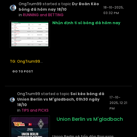
OngTrum99
started a topic
Dự Đoán Kèo
18-10-2025,
bóng đá hôm nay 18/10
03:32 PM
in
RUNNING and BETTING
Nhận định tỉ số bóng đá hôm nay
TG: OngTrum99
...
GO TO POST
OngTrum99
started a topic
Soi kèo bóng đá
17-10-
Union Berlin vs M'gladbach, 01h30 ngày
2025, 12:21
18/10
PM
in
TIPS and PICKS
Union Berlin vs M'gladbach
Union Berlin sẽ tiếp đón Borussia