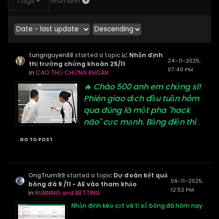
Tags
nhận định
tungnguyen88
started a topic
📈 Nhận định
24-11-2025,
thị trường chứng khoán 25/11
07:40 PM
in
CAO THỦ CHỨNG KHOÁN
🔥 Chào 500 anh em chứng sĩ!
Phiên giao dịch đầu tuần hôm
qua đúng là một pha "hack
não" cực mạnh. Bảng điện thì
...
GO TO POST
OngTrum99
started a topic
Dự đoán kết quả
09-11-2025,
bóng đá 9 /11 - AE vào tham khảo
12:52 PM
in
RUNNING and BETTING
Nhận định kèo cọt và tỉ số bóng đá hôm nay