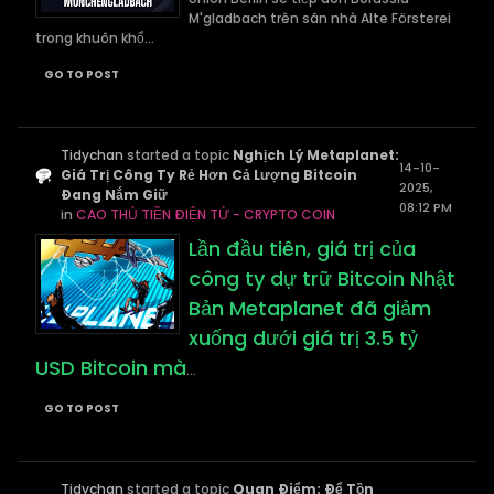
M'gladbach trên sân nhà Alte Försterei
trong khuôn khổ...
GO TO POST
Tidychan
started a topic
Nghịch Lý Metaplanet:
14-10-
Giá Trị Công Ty Rẻ Hơn Cả Lượng Bitcoin
2025,
Đang Nắm Giữ
08:12 PM
in
CAO THỦ TIỀN ĐIỆN TỬ - CRYPTO COIN
Lần đầu tiên, giá trị của
công ty dự trữ Bitcoin Nhật
Bản Metaplanet đã giảm
xuống dưới giá trị 3.5 tỷ
USD Bitcoin mà
...
GO TO POST
Tidychan
started a topic
Quan Điểm: Để Tồn