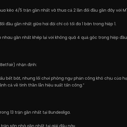
hua kèo 4/5 trận gần nhất và thua cả 2 lần đối đầu gần đây với M
đối đầu gần nhất giữa hai đội chỉ có tối đa 1 bàn trong hiệp 1.
ặp nhau gần nhất khép lại với không quá 4 quả góc trong hiệp đầu
etfair) nhận định:
ấu bết bát, nhưng lối chơi phòng ngự phản công khó chịu của họ 
ịnh cả về tinh thần lẫn hiệu suất tấn công.”
ong 13 trận gần nhất tại Bundesliga.
 trận sân nhà gần nhất tại giải đấu này.