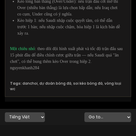
Kèo tổng bàn thắng (Over/Under): nếu trận đấu cởi mở thì
Over (nhiều bàn thắng) là lựa chọn hấp dẫn; nếu Iraq chơi
co cụm, Under cũng có ý nghĩa.
Kèo hiệp 1: nếu Saudi nhập cuộc quyết tâm, có thể dẫn
trước 1 bàn; nếu nhập cuộc chậm, hòa hiệp 1 là kịch bản dễ
xảy ra.
Một chiêu nhỏ
: theo dõi đội hình xuất phát và tốc độ trận đấu sau
15 phút đầu để điều chỉnh cược giữa trận — nếu Saudi quá “ăn
chơi”, có thể bung thêm kèo Over trong hiệp 2.
nguyenkhanh284
Tags:
danchoi
,
dự đoán bóng đá
,
soi kèo bóng đá
,
vòng loại
wc