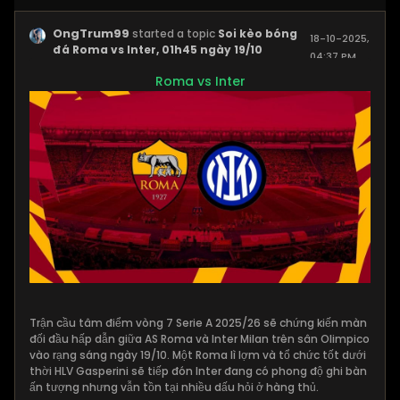
OngTrum99
started a topic
Soi kèo bóng
18-10-2025,
đá Roma vs Inter, 01h45 ngày 19/10
04:37 PM
Roma vs Inter
Trận cầu tâm điểm vòng 7 Serie A 2025/26 sẽ chứng kiến màn
đối đầu hấp dẫn giữa AS Roma và Inter Milan trên sân Olimpico
vào rạng sáng ngày 19/10. Một Roma lì lợm và tổ chức tốt dưới
thời HLV Gasperini sẽ tiếp đón Inter đang có phong độ ghi bàn
ấn tượng nhưng vẫn tồn tại nhiều dấu hỏi ở hàng thủ.