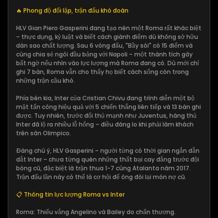
🔥 Phong độ đối lập, trận đấu khó đoán
HLV Gian Piero Gasperini đang tạo nên một Roma rất khác biệt
– thực dụng, kỷ luật và biết cách giành điểm dù không sở hữu
dàn sao chất lượng. Sau 6 vòng đấu, "Bầy sói" có 15 điểm và
cùng chia sẻ ngôi đầu bảng với Napoli – một thành tích gây
bất ngờ nếu nhìn vào lực lượng mà Roma đang có. Dù mới chỉ
ghi 7 bàn, Roma vẫn cho thấy họ biết cách sống còn trong
những trận cầu khó.
Phía bên kia, Inter của Cristian Chivu đang trình diễn một bộ
mặt tấn công hiệu quả với 5 chiến thắng liên tiếp và 13 bàn ghi
được. Tuy nhiên, trước đối thủ mạnh như Juventus, hàng thủ
Inter đã lộ ra nhiều lỗ hổng – điều đáng lo khi phải làm khách
trên sân Olimpico.
Đáng chú ý, HLV Gasperini – người từng có thời gian ngắn dẫn
dắt Inter – chưa từng quên những thất bại cay đắng trước đội
bóng cũ, đặc biệt là trận thua 1-7 cùng Atalanta năm 2017.
Trận đấu lần này có thể là cơ hội để ông đòi lại món nợ cũ.
📋 Thông tin lực lượng Roma vs Inter
Roma: Thiếu vắng Angelino và Bailey do chấn thương.