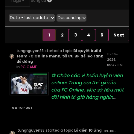
Tags
bóng đá
1
2
3
4
6
Next
tungnguyen88
started a topic
Bí quyết build
11-06-
team FC Online mạnh, tối ưu BP để leo rank
2026,
dễ dàng
05:47 PM
in
PC GAME
⚽ Chào các vị huấn luyện viên
online! Trong cái thế giới ảo
của FC Online, việc sở hữu một
đội hình trị giá hàng nghìn
...
GO TO POST
tungnguyen88
started a topic
Lộ diện 10 ứng
09-06-