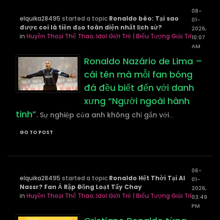
08-
elquika28495
started a topic
Ronaldo béo: Tại sao
01-
được coi là tiền đạo toàn diện nhất lịch sử?
2026,
in
Huyền Thoại Thể Thao; Idol Giới Trẻ | Biểu Tượng Giải Trí
10:07
AM
Ronaldo Nazário de Lima –
cái tên mà mỗi fan bóng
đá đều biết đến với danh
xưng “Người ngoài hành
tinh”
. Sự nghiệp của anh không chỉ gắn với
...
GO TO POST
06-
elquika28495
started a topic
Ronaldo Hết Thời Tại Al
01-
Nassr? Fan Ả Rập Đồng Loạt Tẩy Chay
2026,
in
Huyền Thoại Thể Thao; Idol Giới Trẻ | Biểu Tượng Giải Trí
03:49
PM