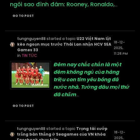
ngôi sao đình đám: Rooney, Ronaldo,
...
GO TO POST
tungnguyen88
started a topic
U22 Việt Nam lật
18-12-
kèo ngoạn mục trước Thái Lan nhận HCV SEA
2025,
Games 33
11:28 PM
in
TIN TỨC
Đêm nay chắc chắn là một
đêm không ngủ của hàng
triệu con tim yêu bóng đá
nước nhà. Tưởng đâu mọi thứ
đã chấm
...
GO TO POST
tungnguyen88
started a topic
Trọng tài cướp
18-12-
trắng bàn thắng ở Seagames của VN khóa
2025,
Facebook chạy trốn