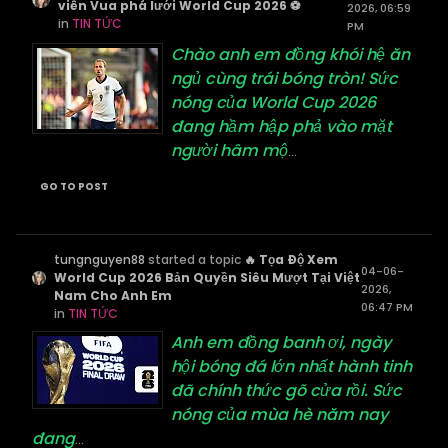
viên Vua phá lưới World Cup 2026 ⚽
2026, 06:59
in
TIN TỨC
PM
Chào anh em đồng khói hệ ăn
ngủ cùng trái bóng tròn! Sức
nóng của World Cup 2026
đang hầm hập phả vào mặt
người hâm mộ
...
GO TO POST
tungnguyen88
started a topic
🔥 Tọa Độ Xem
04-06-
World Cup 2026 Bản Quyền Siêu Mượt Tại Việt
2026,
Nam Cho Anh Em
06:47 PM
in
TIN TỨC
Anh em đồng banh ơi, ngày
hội bóng đá lớn nhất hành tinh
đã chính thức gõ cửa rồi. Sức
nóng của mùa hè năm nay
đang
...