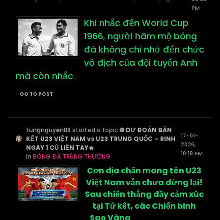
PM
Khi nhắc đến World Cup
1966, người hâm mộ bóng
đá không chỉ nhớ đến chức
vô địch của đội tuyển Anh
mà còn nhắc
...
GO TO POST
tungnguyen88
started a topic
⚽ DỰ ĐOÁN BÁN
17-01-
KẾT U23 VIỆT NAM vs U23 TRUNG QUỐC – RINH
2026,
NGAY 1 CỦ LIỀN TAY🔥
10:18 PM
in
BÓNG ĐÁ TRÚNG THƯỞNG
Cơn địa chấn mang tên U23
Việt Nam vẫn chưa dừng lại!
Sau chiến thắng đầy cảm xúc
tại Tứ kết, các Chiến binh
Sao Vàng