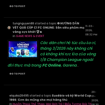
GO TO POST
tungnguyen88
started a topic
⚽️ HƯỚNG DẪN
11-03-
VÉT QUÀ CÚP C1 FC ONLINE: Săn siêu phẩm mạ
2026,
vàng cực khét 🏆🔥
08:32 PM
in
GAME NEWS & EVENT
Các dân chơi hệ túc cầu ảo ơi,
tháng 3/2026 này không chỉ
có không khí rực lửa của vòng
1/8 Champion League ngoài
đời thực mà trong
FC Online
, Garena
...
GO TO POST
20-
elquika28495
started a topic
Eusébio và kỳ World Cup
01-
1966: Cơn ác mộng cho mọi hàng thủ
2026,
in
Huyền Thoại Thể Thao; Idol Giới Trẻ | Biểu Tượng Giải Trí
08:30