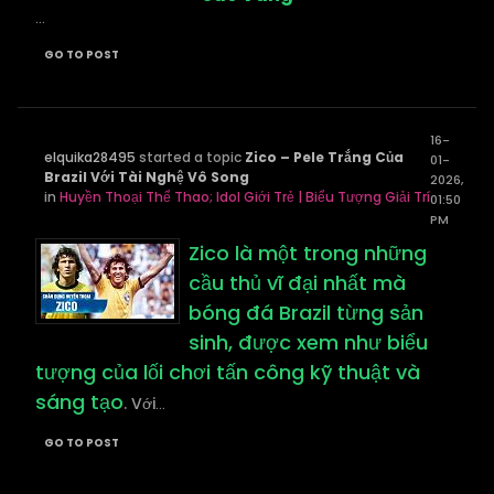
...
GO TO POST
16-
elquika28495
started a topic
Zico – Pele Trắng Của
01-
Brazil Với Tài Nghệ Vô Song
2026,
in
Huyền Thoại Thể Thao; Idol Giới Trẻ | Biểu Tượng Giải Trí
01:50
PM
Zico là một trong những
cầu thủ vĩ đại nhất mà
bóng đá Brazil từng sản
sinh, được xem như biểu
tượng của lối chơi tấn công kỹ thuật và
sáng tạo
. Với
...
GO TO POST