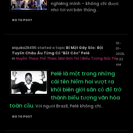
nghiêng mình – không chỉ được
nhớ tới với bàn thắng
...
GO TO POST
10-
elquika28495
started a topic
Bí Mật Gây Sốc: Đội
01-
Tuyển Châu Âu Từng Cố “Bắt Cóc” Pelé
2026,
in
Huyền Thoại Thể Thao; Idol Giới Trẻ | Biểu Tượng Giải Trí
11:22
AM
Pelé là một trong những
cái tên hiếm hoi vượt ra
khỏi biên giới sân cỏ để trở
thành biểu tượng văn hóa
toàn cầu
. Với người Brazil, Pelé không chỉ
...
GO TO POST