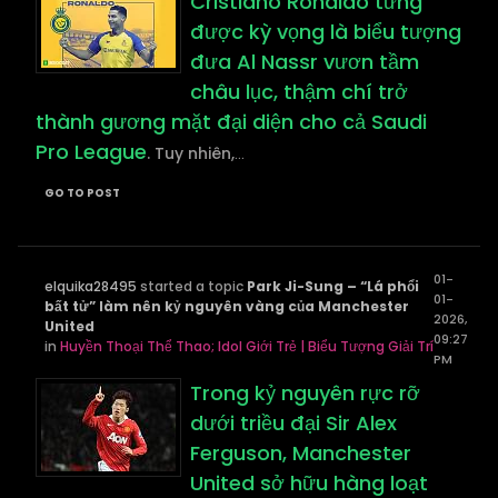
Cristiano Ronaldo từng
được kỳ vọng là biểu tượng
đưa Al Nassr vươn tầm
châu lục, thậm chí trở
thành gương mặt đại diện cho cả Saudi
Pro League
. Tuy nhiên,
...
GO TO POST
01-
elquika28495
started a topic
Park Ji-Sung – “Lá phổi
01-
bất tử” làm nên kỷ nguyên vàng của Manchester
2026,
United
09:27
in
Huyền Thoại Thể Thao; Idol Giới Trẻ | Biểu Tượng Giải Trí
PM
Trong kỷ nguyên rực rỡ
dưới triều đại Sir Alex
Ferguson, Manchester
United sở hữu hàng loạt