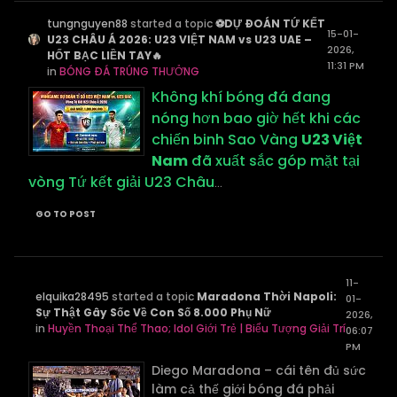
tungnguyen88
started a topic
⚽DỰ ĐOÁN TỨ KẾT
15-01-
U23 CHÂU Á 2026: U23 VIỆT NAM vs U23 UAE –
2026,
HỐT BẠC LIỀN TAY🔥
11:31 PM
in
BÓNG ĐÁ TRÚNG THƯỞNG
Không khí bóng đá đang
nóng hơn bao giờ hết khi các
chiến binh Sao Vàng
U23 Việt
Nam
đã xuất sắc góp mặt tại
vòng Tứ kết giải U23 Châu
...
GO TO POST
11-
elquika28495
started a topic
Maradona Thời Napoli:
01-
Sự Thật Gây Sốc Về Con Số 8.000 Phụ Nữ
2026,
in
Huyền Thoại Thể Thao; Idol Giới Trẻ | Biểu Tượng Giải Trí
06:07
PM
Diego Maradona – cái tên đủ sức
làm cả thế giới bóng đá phải