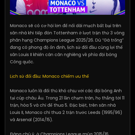
Monaco sẽ có cơ hội lớn để nối dài mạch bất bại trên
sân nhà khi tiếp đón Tottenham ở lượt trận thứ 3 vòng
phân hạng Champions League 2025/26. Dù “Gà trống”
đang có phong độ ổn định, lịch sử đối đầu cùng lợi thế
sân Louis II khiến cán cân nghiêng về phía đội bóng
Công quốc.
Lịch sử đối đầu: Monaco chiếm ưu thế
Monaco luôn là đối thủ khó chịu với các đội bóng Anh
tại cúp châu Âu. Trong 21 lần chạm trán, họ thắng tới 11
trận, hòa 5 và chỉ để thua 5. Đặc biệt, trên sân nhà
Louis II, Monaco chỉ thua 2 trận trước Leeds (1995/96)
và Arsenal (2014/15).
Đáng chú ý, ở Champions League mùa 2015/16,