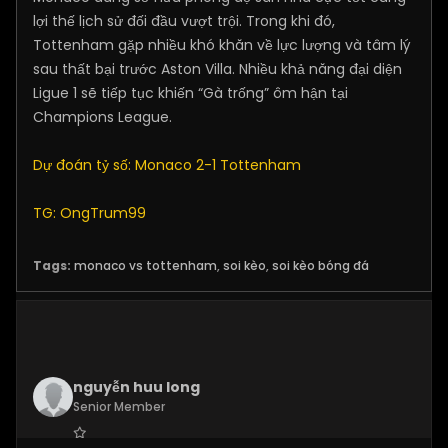
lợi thế lịch sử đối đầu vượt trội. Trong khi đó,
Tottenham gặp nhiều khó khăn về lực lượng và tâm lý
sau thất bại trước Aston Villa. Nhiều khả năng đại diện
Ligue 1 sẽ tiếp tục khiến “Gà trống” ôm hận tại
Champions League.
Dự đoán tỷ số: Monaco 2-1 Tottenham
TG: OngTrum99
Tags:
monaco vs tottenham
,
soi kèo
,
soi kèo bóng đá
nguyễn huu long
Senior Member