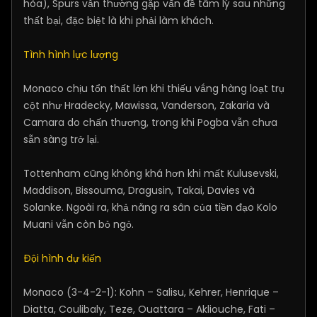
hòa), Spurs vẫn thường gặp vấn đề tâm lý sau những
thất bại, đặc biệt là khi phải làm khách.
Tình hình lực lượng
Monaco chịu tổn thất lớn khi thiếu vắng hàng loạt trụ
cột như Hradecky, Mawissa, Vanderson, Zakaria và
Camara do chấn thương, trong khi Pogba vẫn chưa
sẵn sàng trở lại.
Tottenham cũng không khá hơn khi mất Kulusevski,
Maddison, Bissouma, Dragusin, Takai, Davies và
Solanke. Ngoài ra, khả năng ra sân của tiền đạo Kolo
Muani vẫn còn bỏ ngỏ.
Đội hình dự kiến
Monaco (3-4-2-1): Kohn – Salisu, Kehrer, Henrique –
Diatta, Coulibaly, Teze, Ouattara – Akliouche, Fati –