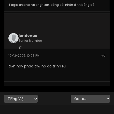
Tags:
arsenal vs brighton
,
bóng đá
,
nhận định bóng đá
lendonao
Senior Member
Join Date:
Nov 2025
10-12-2025, 10:08 PM
#2
Posts:
128
trận này pháo thư nó ao trình rồi