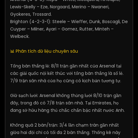
Lewis-Skelly – Eze, Norgaard, Merino – Nwaneri,
Gyokeres, Trossard.
Brighton (4-2-3-1): Steele – Wieffer, Dunk, Boscagli, De
Cuyper – Milner, Ayari – Gomez, Rutter, Minteh –
Welbeck.
📊 Phân tích dữ liệu chuyên sâu
Tổng bàn thắng lẻ: 8/11 trận gần nhất của Arsenal tại
các giải quốc nội kết thúc với tổng bàn thắng là số lẻ.
7/9 trận sân nhà của họ cũng có kịch bản tương tự.
Giữ sạch lưới: Arsenal không thủng lưới 8/10 trận gần
đây, trong đó có 7/8 trận sân nhà. Tại Emirates, họ
đang sở hữu hàng thủ chắc chắn bậc nhất nước Anh.
Không quá 2 bàn/trận: 3/4 lần chạm trán gần nhất
giữa hai đội chỉ có tối đa 2 bàn thắng. Thống kê này