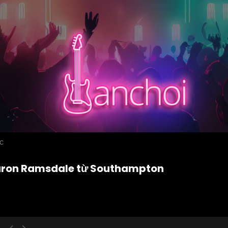
ỨC
aron Ramsdale từ Southampton