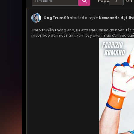
Page
of
1
OngTrum99
started a topic
Newcastle đạt t
Theo truyền thông Anh, Newcastle United đã hoàn tất
mượn kéo dài một năm, kèm tùy chọn mua đứt vào cuố