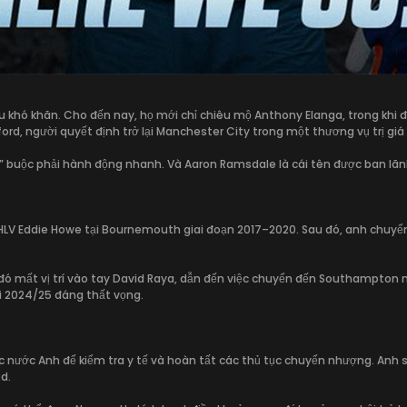
khó khăn. Cho đến nay, họ mới chỉ chiêu mộ Anthony Elanga, trong khi đ
ford, người quyết định trở lại Manchester City trong một thương vụ trị giá 
e” buộc phải hành động nhanh. Và Aaron Ramsdale là cái tên được ban lãnh
 HLV Eddie Howe tại Bournemouth giai đoạn 2017–2020. Sau đó, anh chuyển
ó mất vị trí vào tay David Raya, dẫn đến việc chuyển đến Southampton mù
i 2024/25 đáng thất vọng.
ước Anh để kiểm tra y tế và hoàn tất các thủ tục chuyển nhượng. Anh sẽ c
d.