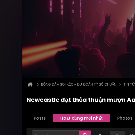
BÓNG ĐÁ – SOI KÈO – DỰ ĐOÁN TỶ SỐ CHUẨN
TIN T
Newcastle đạt thỏa thuận mượn A
Posts
Hoạt động mới nhất
Photos