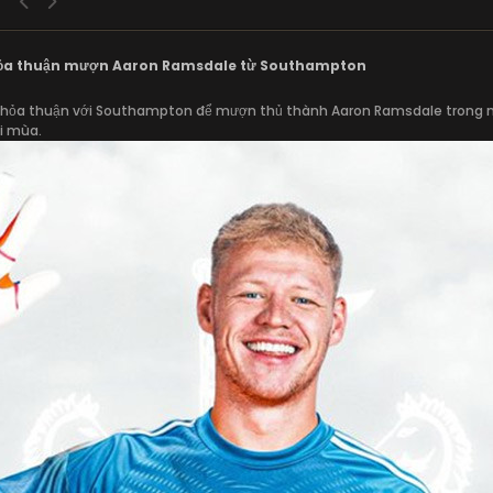
hỏa thuận mượn Aaron Ramsdale từ Southampton
 thỏa thuận với Southampton để mượn thủ thành Aaron Ramsdale trong 
i mùa.