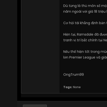
Dù từng là thủ môn số mộ
năm ngoái với giá 18 triệ
Cơ hội tái khẳng định bản 
Hiện tại, Ramsdale đã đư
tranh vị trí bắt chính tạ
Nếu thể hiện tốt trong mù
lớn Premier League và già
OngTrum99
Tags:
None