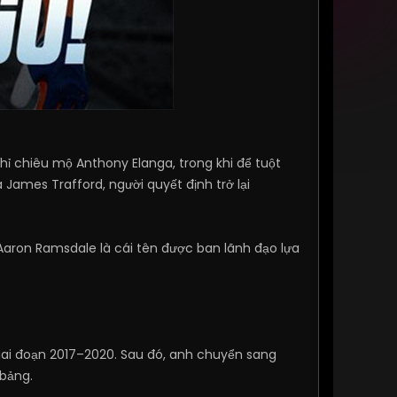
ỉ chiêu mộ Anthony Elanga, trong khi để tuột
 James Trafford, người quyết định trở lại
 Aaron Ramsdale là cái tên được ban lãnh đạo lựa
giai đoạn 2017–2020. Sau đó, anh chuyển sang
 bảng.