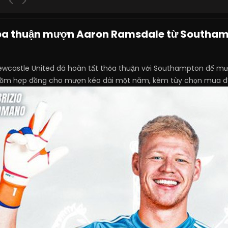
hỏa thuận mượn Aaron Ramsdale từ Southa
ewcastle United đã hoàn tất thỏa thuận với Southampton để m
gồm hợp đồng cho mượn kéo dài một năm, kèm tùy chọn mua đ