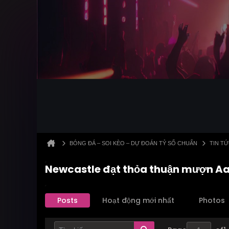
BÓNG ĐÁ – SOI KÈO – DỰ ĐOÁN TỶ SỐ CHUẨN
TIN T
Newcastle đạt thỏa thuận mượn A
Posts
Hoạt động mới nhất
Photos