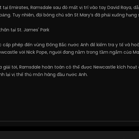
t tại Emirates, Ramsdale sau đó mất vị trí vào tay David Raya
u bảng. Tuy nhiên, đội bóng chủ sân St Mary’s đã phải xuống hạng
thân tại St. James' Park
ợc cấp phép đến vùng Đông Bắc nước Anh để kiểm tra y tế và ho
i Newcastle với Nick Pope, người đang nằm trong tầm ngắm của M
a giải tới, Ramsdale hoàn toàn có thể được Newcastle kích hoạt 
nh lại vị thế thủ môn hàng đầu nước Anh.