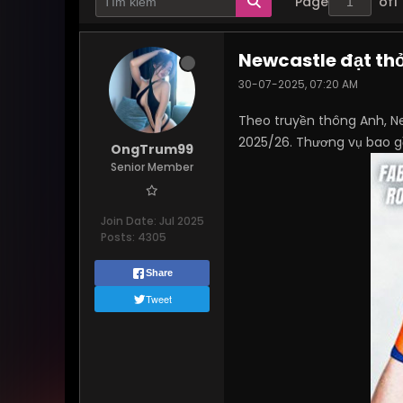
Page
of
1
Newcastle đạt t
30-07-2025, 07:20 AM
Theo truyền thông Anh, N
2025/26. Thương vụ bao 
OngTrum99
Senior Member
Join Date:
Jul 2025
Posts:
4305
Share
Tweet