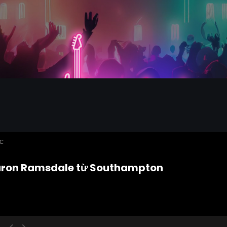
ỨC
aron Ramsdale từ Southampton