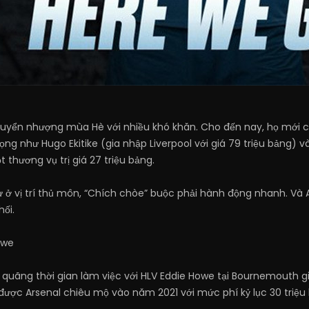
uyển nhượng mùa Hè với nhiều khó khăn. Cho đến nay, họ mới ch
g như Hugo Ekitike (gia nhập Liverpool với giá 79 triệu bảng) và
thương vụ trị giá 27 triệu bảng.
ự ở vị trí thủ môn, “Chích chòe” buộc phải hành động nhanh. Và
hối.
owe
 quãng thời gian làm việc với HLV Eddie Howe tại Bournemouth 
 được Arsenal chiêu mộ vào năm 2021 với mức phí kỷ lục 30 triệu