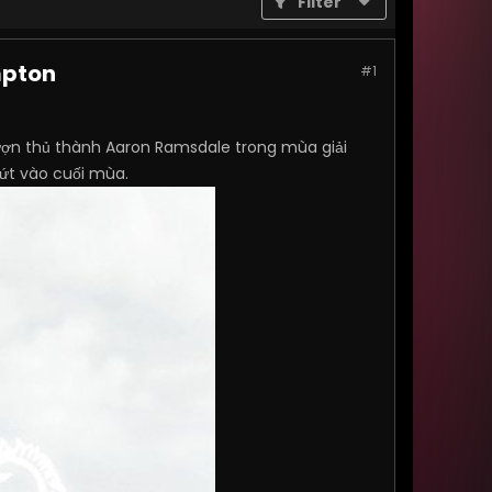
Filter
mpton
#1
ượn thủ thành Aaron Ramsdale trong mùa giải
ứt vào cuối mùa.