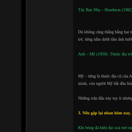
Tây Ban Nha – Honduras (1982
Dù không căng thẳng bằng hai t
trẻ, từng nằm dưới tầm ảnh hư
Anh – Mỹ (1950): Thuộc địa tr
Mỹ – từng là thuộc địa cũ của A
mình, còn người Mỹ bắt đầu hìn
Những trận đấu này tuy ít nhưng
3. Nếu gặp lại nhau hôm nay,
Khi bóng đá hiện đại xoá mờ ra