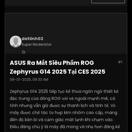
datlinh02
Super Moderator
Join Date:
Jan 2025
ASUS Ra Mắt Siêu Phẩm ROG
#1
Posts:
7876
Zephyrus G14 2025 Tại CES 2025
08-01-2025, 09:33 AM
Zephyrus G14 2025 tiếp tục kế thừa ngôn ngữ thiết kế
đặc trưng của dòng ROG với vẻ ngoài mạnh mẽ, cá
tính nhưng vẫn giữ được sự thanh lịch và tinh tế. Vỏ
máy được chế tác từ hợp kim nhôm cao cấp, mang
đến độ bền bỉ và cảm giác mát lạnh khi chạm vào.
Điều đáng chú ý là máy đã mỏng và nhẹ hơn đáng kể