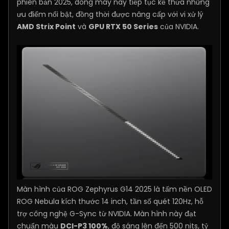
phiên bản 2025, dòng máy này tiếp tục kế thừa những
ưu điểm nổi bật, đồng thời được nâng cấp với vi xử lý
AMD Strix Point
và
GPU RTX 50 Series
của NVIDIA.
Màn hình của ROG Zephyrus G14 2025 là tấm nền OLED
ROG Nebula kích thước 14 inch, tần số quét 120Hz, hỗ
trợ công nghệ G-Sync từ NVIDIA. Màn hình này đạt
chuẩn màu
DCI-P3 100%
, độ sáng lên đến 500 nits, tỷ