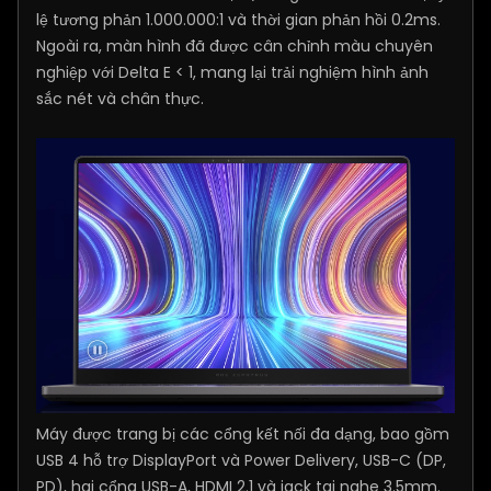
lệ tương phản 1.000.000:1 và thời gian phản hồi 0.2ms.
Ngoài ra, màn hình đã được cân chỉnh màu chuyên
nghiệp với Delta E < 1, mang lại trải nghiệm hình ảnh
sắc nét và chân thực.
Máy được trang bị các cổng kết nối đa dạng, bao gồm
USB 4 hỗ trợ DisplayPort và Power Delivery, USB-C (DP,
PD), hai cổng USB-A, HDMI 2.1 và jack tai nghe 3.5mm.