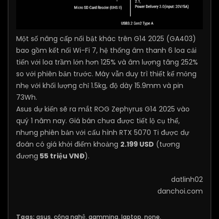
Một số nâng cấp nổi bật khác trên G14 2025 (GA403)
bao gồm kết nối Wi-Fi 7, hệ thống âm thanh 6 loa cải
tiến với loa trầm lớn hơn 125% và âm lượng tăng 252%
so với phiên bản trước. Máy vẫn duy trì thiết kế mỏng
nhẹ với khối lượng chỉ 1.5kg, độ dày 15.9mm và pin
73Wh.
Asus dự kiến sẽ ra mắt ROG Zephyrus G14 2025 vào
quý 1 năm nay. Giá bán chưa được tiết lộ cụ thể,
nhưng phiên bản với cấu hình RTX 5070 Ti được dự
đoán có giá khởi điểm khoảng
2.199 USD
(tương
đương
55 triệu VNĐ
).
​datlinh02
danchoi.com
Tags:
asus
,
công nghệ
,
gamming
,
laptop
,
none.