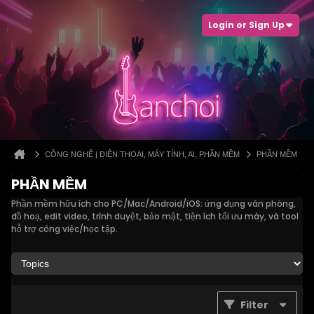
Login or Sign Up
CÔNG NGHỆ | ĐIỆN THOẠI, MÁY TÍNH, AI, PHẦN MỀM
PHẦN MỀM
PHẦN MỀM
Phần mềm hữu ích cho PC/Mac/Android/iOS: ứng dụng văn phòng,
đồ hoạ, edit video, trình duyệt, bảo mật, tiện ích tối ưu máy, và tool
hỗ trợ công việc/học tập.
Filter