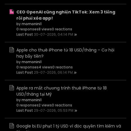
CEO OpenAI cũng nghiện TikTok: Xem 3 tiếng
rồi phải xóa app!
by
momonini1
0 responses
8 views
0 reactions
Last Post
30-07-2026, 04:14 PM
Apple cho thuê iPhone từ 18 USD/tháng – Cơ hội
hay bẫy tiền?
by
momonini1
0 responses
4 views
0 reactions
Last Post
29-07-2026, 06:14 PM
Apple ra mắt chương trình thuê iPhone từ 18
USD/tháng tại Mỹ
by
momonini1
0 responses
2 views
0 reactions
Last Post
29-07-2026, 05:53 PM
Google bị EU phạt 1 tỷ USD vì độc quyền tìm kiếm và