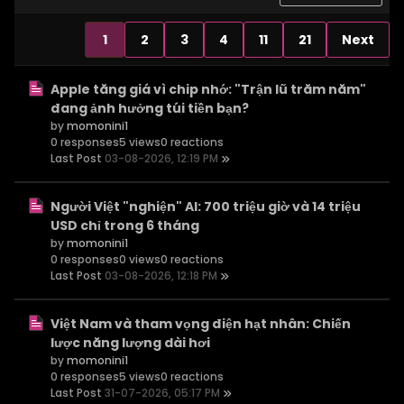
1
2
3
4
11
21
Next
Apple tăng giá vì chip nhớ: "Trận lũ trăm năm"
đang ảnh hưởng túi tiền bạn?
by
momonini1
0 responses
5 views
0 reactions
Last Post
03-08-2026, 12:19 PM
Người Việt "nghiện" AI: 700 triệu giờ và 14 triệu
USD chỉ trong 6 tháng
by
momonini1
0 responses
0 views
0 reactions
Last Post
03-08-2026, 12:18 PM
Việt Nam và tham vọng điện hạt nhân: Chiến
lược năng lượng dài hơi
by
momonini1
0 responses
5 views
0 reactions
Last Post
31-07-2026, 05:17 PM