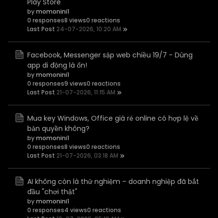
Play Store
by
momonini1
0 responses
8 views
0 reactions
Last Post
24-07-2026, 10:20 AM
Facebook, Messenger sập web chiều 19/7 - Dùng
app di động là ổn!
by
momonini1
0 responses
9 views
0 reactions
Last Post
21-07-2026, 11:15 AM
Mua key Windows, Office giá rẻ online có hợp lệ về
bản quyền không?
by
momonini1
0 responses
8 views
0 reactions
Last Post
21-07-2026, 03:18 AM
AI không còn là thử nghiệm – doanh nghiệp đã bắt
đầu "chơi thật"
by
momonini1
0 responses
4 views
0 reactions