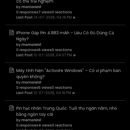
có thể trải nghiệm
by
momonini1
0 responses
7 views
0 reactions
Last Post
14-07-2026, 04:19 PM
iPhone Gập Pin 4.883 mAh – Liệu Có Đủ Dùng Cả
Ngày?
by
momonini1
0 responses
6 views
0 reactions
Last Post
12-07-2026, 04:37 PM
Máy tính hiện "Activate Windows" – Có vi phạm bản
quyền không?
by
momonini1
0 responses
5 views
0 reactions
Last Post
12-07-2026, 04:16 PM
Pin hạt nhân Trung Quốc: Tuổi thọ ngàn năm, nhỏ
bằng ngón tay cái
by
momonini1
0 responses
4 views
0 reactions