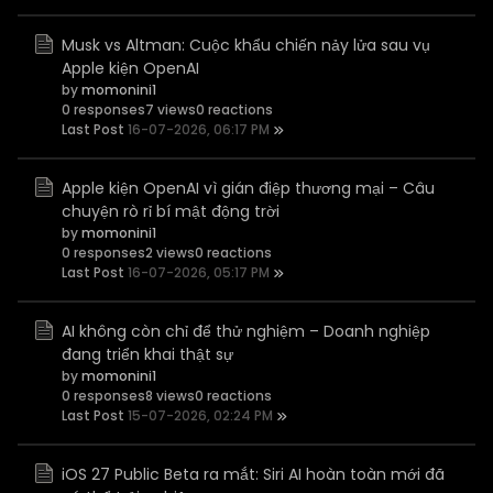
Musk vs Altman: Cuộc khẩu chiến nảy lửa sau vụ
Apple kiện OpenAI
by
momonini1
0 responses
7 views
0 reactions
Last Post
16-07-2026, 06:17 PM
Apple kiện OpenAI vì gián điệp thương mại – Câu
chuyện rò rỉ bí mật động trời
by
momonini1
0 responses
2 views
0 reactions
Last Post
16-07-2026, 05:17 PM
AI không còn chỉ để thử nghiệm – Doanh nghiệp
đang triển khai thật sự
by
momonini1
0 responses
8 views
0 reactions
Last Post
15-07-2026, 02:24 PM
iOS 27 Public Beta ra mắt: Siri AI hoàn toàn mới đã