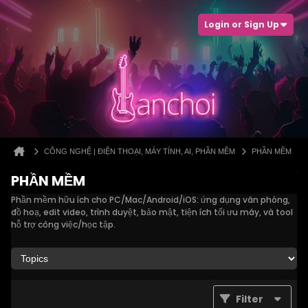
Login or Sign Up
CÔNG NGHỆ | ĐIỆN THOẠI, MÁY TÍNH, AI, PHẦN MỀM
PHẦN MỀM
PHẦN MỀM
Phần mềm hữu ích cho PC/Mac/Android/iOS: ứng dụng văn phòng,
đồ hoạ, edit video, trình duyệt, bảo mật, tiện ích tối ưu máy, và tool
hỗ trợ công việc/học tập.
Filter