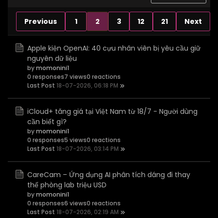
Previous
1
2
3
12
21
Next
Apple kiện OpenAI: 40 cựu nhân viên bị yêu cầu giữ
nguyên dữ liệu
by
momonini1
0 responses
7 views
0 reactions
Last Post
18-07-2026, 06:18 PM
iCloud+ tăng giá tại Việt Nam từ 18/7 - Người dùng
cần biết gì?
by
momonini1
0 responses
5 views
0 reactions
Last Post
18-07-2026, 03:14 PM
CareCam – Ứng dụng AI phân tích dáng đi thay
thế phòng lab triệu USD
by
momonini1
0 responses
6 views
0 reactions
Last Post
18-07-2026, 02:19 AM