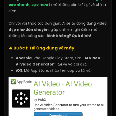
cực nhanh, cực mượt
mà không cần biết gì về chỉnh
sửa!
Chỉ với vài thao tác đơn giản, AI sẽ tự động dựng video
đẹp như dân chuyên
, giúp anh em ghi điểm mà
không tốn công sức.
Đỉnh không? Quá đỉnh!
🔥
Bước 1: Tải ứng dụng về máy
Android
: Vào Google Play Store, tìm
"AI Video -
AI Video Generator"
, tải về và cài đặt.
iOS
: Mở App Store, nhập tên app và tải về.