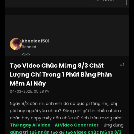
khoalee1501
Banned
Join Date:
Dec 2024
Tạo Video Chúc Mừng 8/3 Chất
#1
Posts:
5577
Lượng Chỉ Trong 1 Phút Bằng Phần
Mềm AI Này
04-03-2025, 05:28 PM
Ngày 8/3 đến rồi, anh em đã có quà gì tặng mẹ, chị
gái hay người yêu chưa? Đừng chỉ gửi tin nhắn nhàm
chán hay copy mấy câu chúc cũ rích trên mạng nữa!
Thử ngay AI Video - AI Video Generator
– ứng dụng
dùng trí tuệ nhân tạo để tạo video chúc mừng 8/3