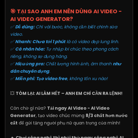
🎯
TẠI SAO ANH EM NÊN DÙNG AI VIDEO -
AI VIDEO GENERATOR?
✅
Dễ dùng:
Chỉ vài bước, không cần biết chỉnh sửa
video.
✅
Nhanh:
Chưa tới 1 phút
là có video đẹp lung linh.
✅
Cá nhân hóa:
Tự nhập lời chúc theo phong cách
riêng, không sợ đụng hàng.
✅
Hiệu ứng pro:
Chất lượng hình ảnh, âm thanh
như
dân chuyên dựng
.
✅
Miễn phí:
Tạo video free
, không tốn xu nào!
💥
TÓM LẠI: AI LÀM HẾT – ANH EM CHỈ CẦN RA LỆNH!
Còn chờ gì nữa?
Tải ngay AI Video - AI Video
Generator
, tạo video chúc mừng
8/3 chất hơn nước
cất
để gửi tặng người phụ nữ quan trọng của mình!
🔥
Chơi công nghệ thì phải thử ngay công nghệ AI