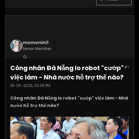
momonini1
Senior Member
Join Date:
Apr 2026
Công nhân Đà Nẵng lo robot "cướp"
#1
Posts:
5399
việc làm - Nhà nước hỗ trợ thế nào?
18-05-2026, 03:39 PM
Công nhân Đà Nẵng lo robot "cướp" việc làm - Nhà
nước hỗ trợ thế nào?