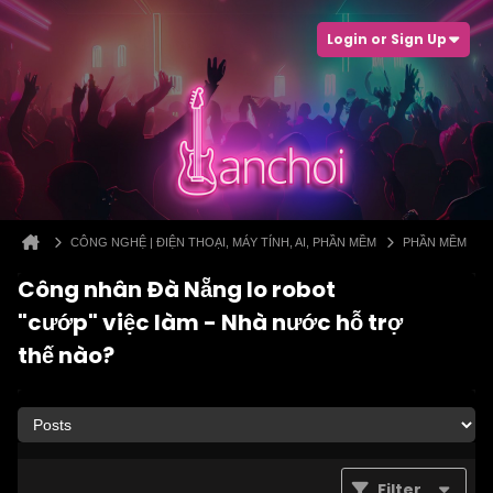
Login or Sign Up
CÔNG NGHỆ | ĐIỆN THOẠI, MÁY TÍNH, AI, PHẦN MỀM
PHẦN MỀM
Công nhân Đà Nẵng lo robot
"cướp" việc làm - Nhà nước hỗ trợ
thế nào?
Filter