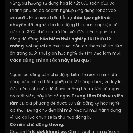
Nẵng, xu hướng tự động hóa là tất yếu toàn cầu và
thành phố đã có doanh nghiệp ứng dụng robot vào
sản xuất. Nhà nước hiện hỗ trợ
đào tạo nghề và
chuyển đổi nghề
cho lao động khi doanh nghiệp cắt
giảm từ 30% nhân sự trở lên, với điều kiện người lao
động đã đóng
bảo hiểm thất nghiệp tối thiểu 12
tháng
. Với người đã mất việc, còn có thêm hỗ trợ tiền
ăn trong suốt thời gian học nghề để tìm việc làm mới.
Cách dùng chính sách này hiệu quả:
Người lao động cần chủ động kiểm tra xem mình đã
đóng bảo hiểm thất nghiệp đủ 12 tháng chưa, vì đây là
điều kiện bắt buộc để được hưởng hỗ trợ. Khi có nguy
cơ mất việc, hãy liên hệ ngay
Trung tâm Dịch vụ việc
làm
tại địa phương để được tư vấn đăng ký học nghề
kịp thời. Đừng chờ đến khi mất việc rồi mới hành động
vì lúc đó lựa chọn sẽ bị thu hẹp đáng kể.
Có nên chủ động không:
Câu trả lời là
dứt khoát có
. Chính sách nhà nước chỉ