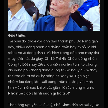
Giới thiệu:
Tại buổi đối thoại với lãnh đạo thành phố Đà Nẵng gần
đây, nhiều công nhân đã thẳng thắn bày tỏ nỗi lo khi
robot và AI đang dần xuất hiện trong các nhà máy dệt
may, điện tử, da giày. Chị Lê Thị Hải Châu, công nhân
Công ty Dệt may 29/3, đại diện nói lên tâm tư chung:
lao động phổ thông đang đứng trước nguy cơ bị thay
thế mà chưa có đủ kỹ năng để xoay xở. Đặc biệt,
nhóm lao động lớn tuổi càng thêm lo lắng vì cơ hội
tìm việc mới sau khi bị cắt giảm là rất mong manh.
Nhà nước có chính sách gì hỗ trợ?
Theo ông Nguyễn Quí Quý, Phó Giám đốc Sở Nội vụ Đà