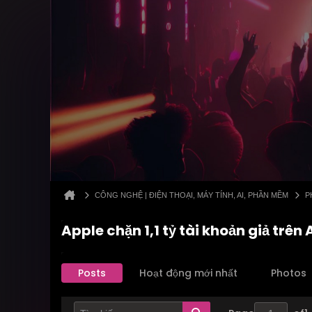
CÔNG NGHỆ | ĐIỆN THOẠI, MÁY TÍNH, AI, PHẦN MỀM
P
Apple chặn 1,1 tỷ tài khoản giả trê
Posts
Hoạt động mới nhất
Photos