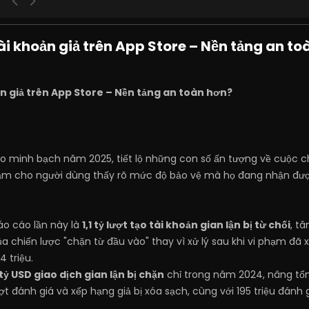
tài khoản giả trên App Store – Nền tảng an t
oản giả trên App Store – Nền tảng an toàn hơn?
 minh bạch năm 2025, tiết lộ những con số ấn tượng về cuộc chi
m cho người dùng thấy rõ mức độ bảo vệ mà họ đang nhận được
áo cáo lần này là
1,1 tỷ lượt tạo tài khoản gian lận bị từ chối
, t
ủa chiến lược "chặn từ đầu vào" thay vì xử lý sau khi vi phạm đã x
 triệu.
tỷ USD giao dịch gian lận bị chặn
chỉ trong năm 2024, nâng tổng
ợt đánh giá và xếp hạng giả bị xóa sạch, cùng với 195 triệu đánh g