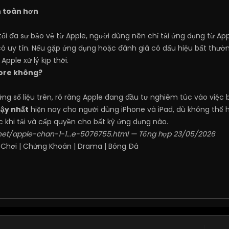
n toàn hơn
ối đa sự bảo vệ từ Apple, người dùng nên chỉ tải ứng dụng từ Ap
có uy tín. Nếu gặp ứng dụng hoặc đánh giá có dấu hiệu bất thườ
pple xử lý kịp thời.
tore không?
ng số liệu trên, rõ ràng Apple đang đầu tư nghiêm túc vào việc 
cậy nhất
hiện nay cho người dùng iPhone và iPad, dù không thể ho
c khi tải và cấp quyền cho bất kỳ ứng dụng nào.
net/apple-chan-1-1...e-5076755.html
— Tổng hợp 23/05/2026
 Chơi
|
Chứng Khoán
|
Drama
|
Bóng Đá