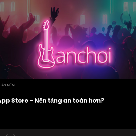
HẦN MỀM
n App Store – Nền tảng an toàn hơn?