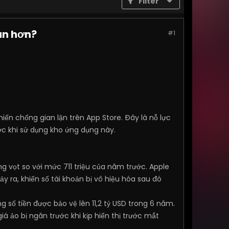
Filter
oàn hơn?
#1
ến chống gian lận trên App Store. Đây là nỗ lực
 khi sử dụng kho ứng dụng này.
ăng vọt so với mức 711 triệu của năm trước. Apple
ảy ra, khiến số tài khoản bị vô hiệu hóa sau đó
 số tiền được bảo vệ lên 11,2 tỷ USD trong 6 năm.
iá ảo bị ngăn trước khi kịp hiển thị trước mắt