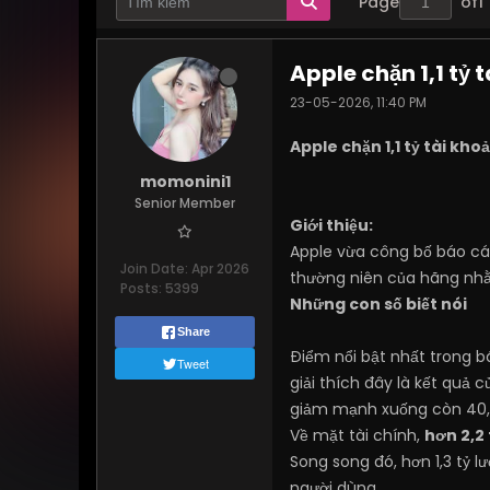
Page
of
1
Apple chặn 1,1 tỷ 
23-05-2026, 11:40 PM
Apple chặn 1,1 tỷ tài kh
momonini1
Senior Member
Giới thiệu:
Apple vừa công bố báo cáo
Join Date:
Apr 2026
thường niên của hãng nhằ
Posts:
5399
Những con số biết nói
Share
Điểm nổi bật nhất trong b
Tweet
giải thích đây là kết quả c
giảm mạnh xuống còn 40,4
Về mặt tài chính,
hơn 2,2 
Song song đó, hơn 1,3 tỷ lư
người dùng.