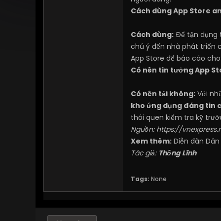
Cách dùng App Store a
Cách dùng:
Để tận dụng t
chú ý đến nhà phát triển 
App Store để báo cáo cho A
Có nên tin tưởng App S
Có nên tải không:
Với nhữ
kho ứng dụng đáng tin 
thói quen kiểm tra kỹ trướ
Nguồn:
https://vnexpress.
Xem thêm:
Diễn đàn Dân
Tác giả:
Thống Lĩnh
Tags:
None