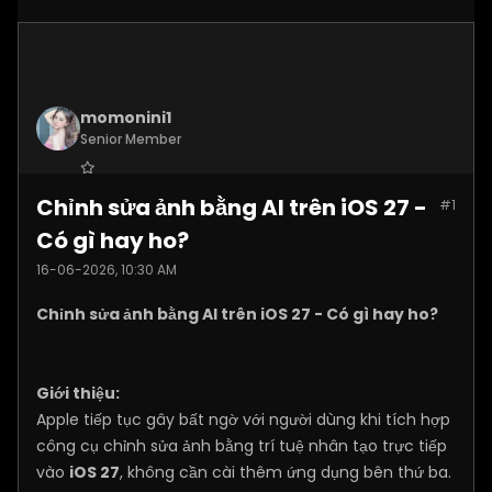
momonini1
Senior Member
Join Date:
Apr 2026
Chỉnh sửa ảnh bằng AI trên iOS 27 -
#1
Posts:
5399
Có gì hay ho?
16-06-2026, 10:30 AM
Chỉnh sửa ảnh bằng AI trên iOS 27 - Có gì hay ho?
Giới thiệu:
Apple tiếp tục gây bất ngờ với người dùng khi tích hợp
công cụ chỉnh sửa ảnh bằng trí tuệ nhân tạo trực tiếp
vào
iOS 27
, không cần cài thêm ứng dụng bên thứ ba.