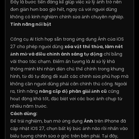
Đây là bước tiến đáng kể giúp việc xử lý ảnh trở nên
đơn giản hơn bao giờ hết, ngay cả với người dùng
không có kinh nghiệm chỉnh sửa ảnh chuyên nghiệp.
Tính năng nổi bật
Công cụ AI tích hợp sẵn trong ứng dụng Ảnh của iOS
27 cho phép người dùng
xóa vật thể thừa, làm nét
ảnh mờ và điều chỉnh ánh sáng tự động
chỉ bằng
vài thao tác chạm. Điểm ấn tượng là AI xử lý khá
thông minh khi nhận diện chủ thể chính trong khung
hình, từ đó tự động đề xuất các chỉnh sửa phù hợp mà
không cần người dùng phải căn chỉnh thủ công. Ngoài
ra, tính năng
nâng cấp độ phân giải ảnh cũ
cũng
hoạt động khá tốt, đặc biệt với các bức ảnh chụp từ
nhiều năm trước.
Cách dùng:
Để trải nghiệm, bạn mở ứng dụng
Ảnh
trên iPhone đã
cập nhật iOS 27, chọn bất kỳ bức ảnh nào rồi nhấn vào
biểu tượng chỉnh sửa ở góc trên bên phải. Tại đây,