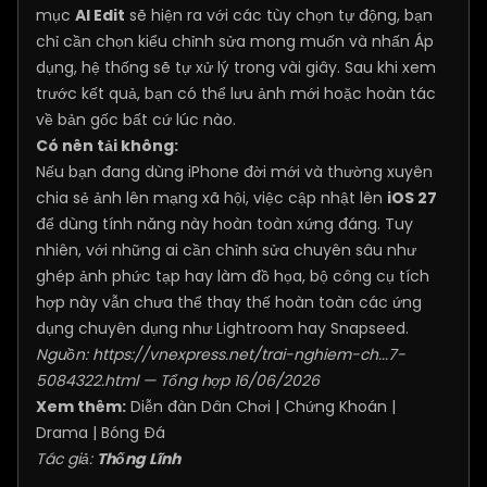
mục
AI Edit
sẽ hiện ra với các tùy chọn tự động, bạn
chỉ cần chọn kiểu chỉnh sửa mong muốn và nhấn Áp
dụng, hệ thống sẽ tự xử lý trong vài giây. Sau khi xem
trước kết quả, bạn có thể lưu ảnh mới hoặc hoàn tác
về bản gốc bất cứ lúc nào.
Có nên tải không:
Nếu bạn đang dùng iPhone đời mới và thường xuyên
chia sẻ ảnh lên mạng xã hội, việc cập nhật lên
iOS 27
để dùng tính năng này hoàn toàn xứng đáng. Tuy
nhiên, với những ai cần chỉnh sửa chuyên sâu như
ghép ảnh phức tạp hay làm đồ họa, bộ công cụ tích
hợp này vẫn chưa thể thay thế hoàn toàn các ứng
dụng chuyên dụng như Lightroom hay Snapseed.
Nguồn:
https://vnexpress.net/trai-nghiem-ch...7-
5084322.html
— Tổng hợp 16/06/2026
Xem thêm:
Diễn đàn Dân Chơi
|
Chứng Khoán
|
Drama
|
Bóng Đá
Tác giả:
Thống Lĩnh