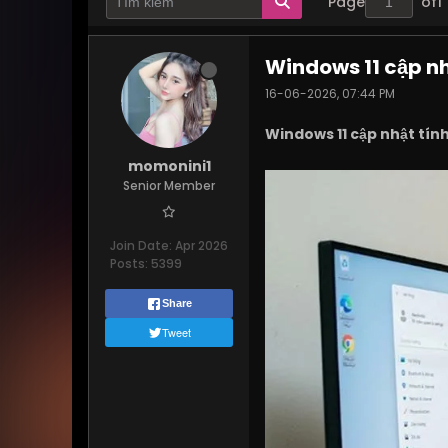
Page
of
1
Windows 11 cập n
16-06-2026, 07:44 PM
Windows 11 cập nhật tí
momonini1
Senior Member
Join Date:
Apr 2026
Posts:
5399
Share
Tweet