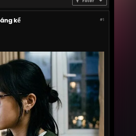
Filter
đáng kể
#1