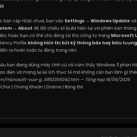
ật
 bản cập nhật chưa, bạn vào
Settings → Windows Update
và 
ystem → About
để đối chiếu số build hiện tại với phiên bản thán
 dần, hoặc bạn có thể chủ động tải thủ công từ trang
Microsoft 
tency Profile
không hiển thị bất kỳ thông báo hay biểu tượn
diễn ra hoàn toàn tự động trong nền.
ệt nếu bạn đang dùng máy tính cũ và cảm thấy Windows 11 phản h
iao diện và mang lại lợi ích thực tế mà không cần bạn làm gì thê
.vn/microsoft-vua-g...6150256042.htm
— Tổng hợp 16/06/2026
 Chơi
|
Chứng Khoán
|
Drama
|
Bóng Đá