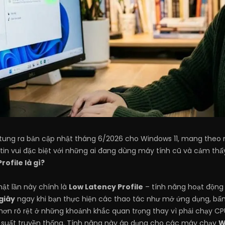
 tung ra bản cập nhật tháng 6/2026 cho Windows 11, mang theo 
tin vui đặc biệt với những ai đang dùng máy tính cũ và cảm thấ
ofile là gì?
ật lần này chính là
Low Latency Profile
– tính năng hoạt động 
 giây
ngay khi bạn thực hiện các thao tác như mở ứng dụng, bấm 
ơn rõ rệt ở những khoảnh khắc quan trọng thay vì phải chạy CPU 
u suất truyền thống. Tính năng này áp dụng cho các máy chạy
W