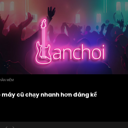
HẦN MỀM
úp máy cũ chạy nhanh hơn đáng kể