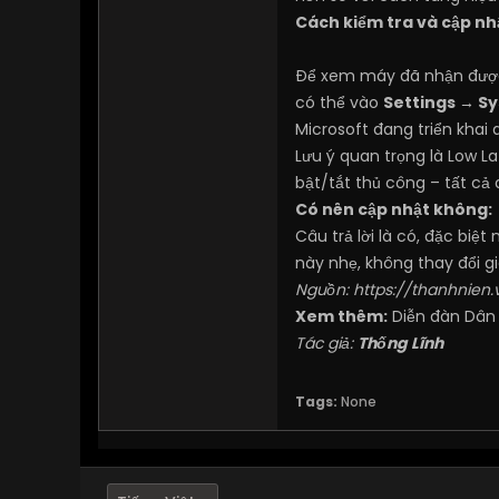
Cách kiểm tra và cập nh
Để xem máy đã nhận được
có thể vào
Settings → S
Microsoft đang triển khai
Lưu ý quan trọng là Low La
bật/tắt thủ công – tất cả 
Có nên cập nhật không:
Câu trả lời là có, đặc bi
này nhẹ, không thay đổi g
Nguồn:
https://thanhnien
Xem thêm:
Diễn đàn Dân
Tác giả:
Thống Lĩnh
Tags:
None