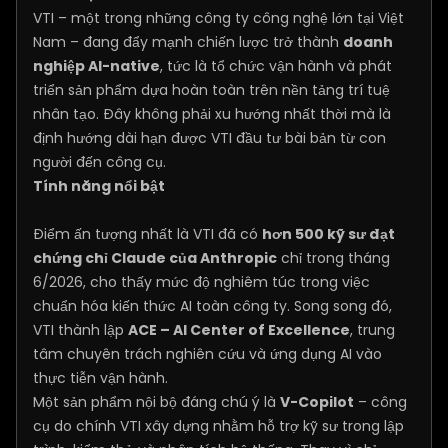
VTI – một trong những công ty công nghệ lớn tại Việt
Nam – đang đẩy mạnh chiến lược trở thành
doanh
nghiệp AI-native
, tức là tổ chức vận hành và phát
triển sản phẩm dựa hoàn toàn trên nền tảng trí tuệ
nhân tạo. Đây không phải xu hướng nhất thời mà là
định hướng dài hạn được VTI đầu tư bài bản từ con
người đến công cụ.
Tính năng nổi bật
Điểm ấn tượng nhất là VTI đã có
hơn 500 kỹ sư đạt
chứng chỉ Claude của Anthropic
chỉ trong tháng
6/2026, cho thấy mức độ nghiêm túc trong việc
chuẩn hóa kiến thức AI toàn công ty. Song song đó,
VTI thành lập
ACE – AI Center of Excellence
, trung
tâm chuyên trách nghiên cứu và ứng dụng AI vào
thực tiễn vận hành.
Một sản phẩm nội bộ đáng chú ý là
V-Copilot
– công
cụ do chính VTI xây dựng nhằm hỗ trợ kỹ sư trong lập