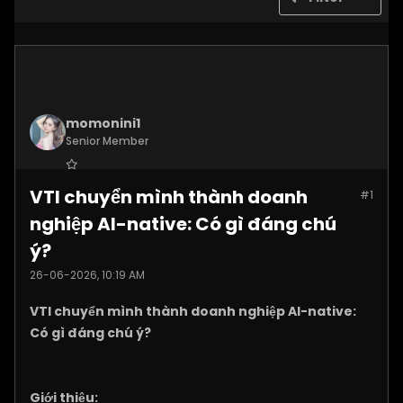
momonini1
Senior Member
Join Date:
Apr 2026
VTI chuyển mình thành doanh
#1
Posts:
5399
nghiệp AI-native: Có gì đáng chú
ý?
26-06-2026, 10:19 AM
VTI chuyển mình thành doanh nghiệp AI-native:
Có gì đáng chú ý?
Giới thiệu: