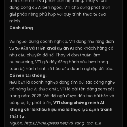
trình, kiểm thử và phân tích hệ thống. Thay vì chỉ
dùng công cụ AI bên ngoài, VTI chủ động phát triển
giải pháp riêng phù hợp với quy trình thực tế của
mình.
Cách dùng
Với người dùng doanh nghiệp, VTI đang mở rộng dịch
vụ
tư vấn và triển khai dự án AI
cho khách hàng có
nhu cầu chuyển đổi số. Thay vì đơn thuần làm
outsourcing, VTI giờ đây đồng hành sâu hơn trong
toàn bộ hành trình số hóa của doanh nghiệp đối tác.
Có nên tải không:
Nếu bạn là doanh nghiệp đang tìm đối tác công nghệ
có năng lực AI thực chất, VTI là cái tên đáng xem xét
trong năm 2026. Với đội ngũ được đào tạo bài bản và
công cụ tự phát triển,
VTI đang chứng minh AI
không chỉ là khẩu hiệu mà là thực lực cạnh tranh
thật sự.
Nguồn:
https://vnexpress.net/vti-tang-toc-t...e-