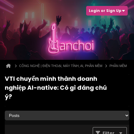
Login or Sign Up
CÔNG NGHỆ | ĐIỆN THOẠI, MÁY TÍNH, AI, PHẦN MỀM
PHẦN MỀM
VTI chuyển mình thành doanh
nghiệp AI-native: Có gì đáng chú
ý?
Filter