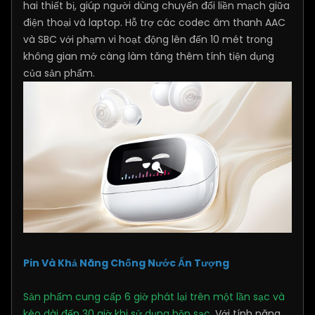
hai thiết bị, giúp người dùng chuyển đổi liền mạch giữa
điện thoại và laptop. Hỗ trợ các codec âm thanh AAC
và SBC với phạm vi hoạt động lên đến 10 mét trong
không gian mở càng làm tăng thêm tính tiện dụng
của sản phẩm.
Pin Và Khả Năng Chống Nước Ấn Tượng
Sản phẩm cung cấp 6 giờ phát lại trên một lần sạc và
kéo dài đến 30 giờ khi sử dụng hộp sạc
. Với tính năng