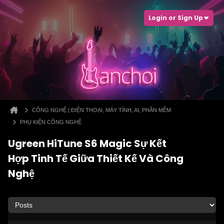
Login or Sign Up
CÔNG NGHỆ | ĐIỆN THOẠI, MÁY TÍNH, AI, PHẦN MỀM
PHỤ KIỆN CÔNG NGHỆ
Ugreen HiTune S6 Magic Sự Kết
Hợp Tinh Tế Giữa Thiết Kế Và Công
Nghệ