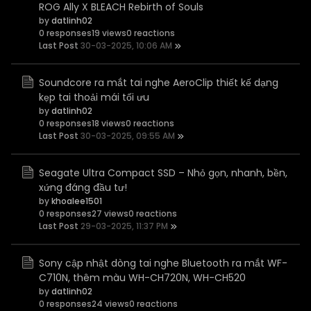
ROG Ally X BLEACH Rebirth of Souls
by
datlinh02
0 responses
19 views
0 reactions
Last Post
30-03-2025, 10:06 AM
Soundcore ra mắt tai nghe AeroClip thiết kế dạng
kẹp tai thoải mái tối ưu
by
datlinh02
0 responses
18 views
0 reactions
Last Post
30-03-2025, 09:55 AM
Seagate Ultra Compact SSD – Nhỏ gọn, nhanh, bền,
xứng đáng đầu tư!
by
khoalee1501
0 responses
27 views
0 reactions
Last Post
29-03-2025, 11:37 PM
​Sony cập nhật dòng tai nghe Bluetooth ra mắt WF-
C710N, thêm màu WH-CH720N, WH-CH520​
by
datlinh02
0 responses
24 views
0 reactions