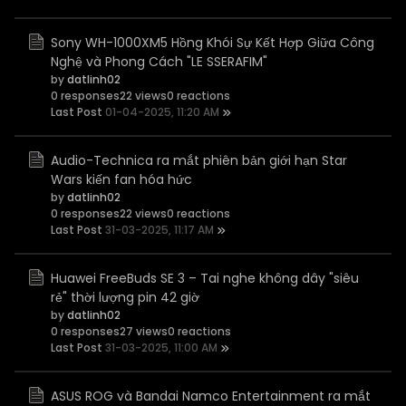
Sony WH-1000XM5 Hồng Khói Sự Kết Hợp Giữa Công
Nghệ và Phong Cách "LE SSERAFIM"
by
datlinh02
0 responses
22 views
0 reactions
Last Post
01-04-2025, 11:20 AM
Audio-Technica ra mắt phiên bản giới hạn Star
Wars kiến fan hóa hức
by
datlinh02
0 responses
22 views
0 reactions
Last Post
31-03-2025, 11:17 AM
Huawei FreeBuds SE 3 – Tai nghe không dây "siêu
rẻ" thời lượng pin 42 giờ
by
datlinh02
0 responses
27 views
0 reactions
Last Post
31-03-2025, 11:00 AM
ASUS ROG và Bandai Namco Entertainment ra mắt