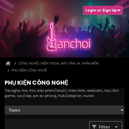
Login or Sign Up
CÔNG NGHỆ | ĐIỆN THOẠI, MÁY TÍNH, AI, PHẦN MỀM
PHỤ KIỆN CÔNG NGHỆ
PHỤ KIỆN CÔNG NGHỆ
Tai nghe, loa, mic, bàn phím/chuột, màn hình, webcam, tay cầm
game, sạc/cáp, pin dự phòng, hub/adapter, router.
Filter