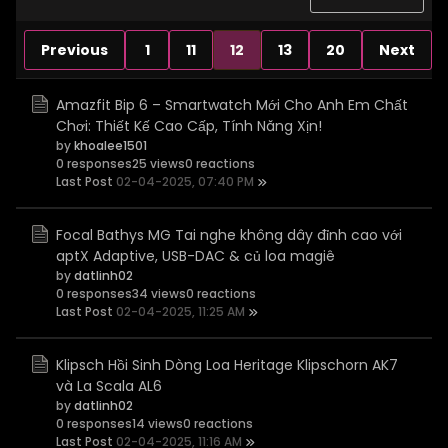
Previous
1
11
12
13
20
Next
Amazfit Bip 6 – Smartwatch Mới Cho Anh Em Chất
Chơi: Thiết Kế Cao Cấp, Tính Năng Xịn!
by
khoalee1501
0 responses
25 views
0 reactions
Last Post
02-04-2025, 07:40 PM
Focal Bathys MG Tai nghe không dây đỉnh cao với
aptX Adaptive, USB-DAC & củ loa magiê
by
datlinh02
0 responses
34 views
0 reactions
Last Post
02-04-2025, 11:25 AM
Klipsch Hồi Sinh Dòng Loa Heritage Klipschorn AK7
và La Scala AL6
by
datlinh02
0 responses
14 views
0 reactions
Last Post
02-04-2025, 11:16 AM