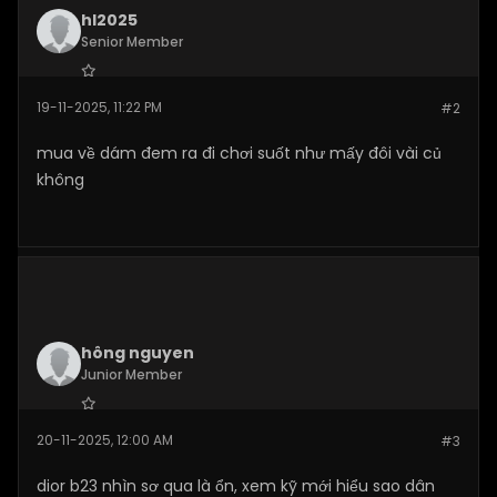
hl2025
Senior Member
Join Date:
Nov 2025
19-11-2025, 11:22 PM
#2
Posts:
149
mua về dám đem ra đi chơi suốt như mấy đôi vài củ
không
hông nguyen
Junior Member
Join Date:
Nov 2025
20-11-2025, 12:00 AM
#3
Posts:
13
dior b23 nhìn sơ qua là ổn, xem kỹ mới hiểu sao dân