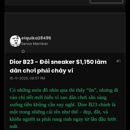
elquika28495
Senior Member
Join Date:
Nov 2025
Dior B23 - Đôi sneaker $1,150 làm
#1
Posts:
2062
dân chơi phải cháy ví
15-11-2025, 08:57 PM
Có những món đồ nhìn qua thì thấy “ổn”, nhưng đi
vào chi tiết mới hiểu vì sao dân chơi sẵn sàng
xuống tiền không cần suy nghĩ. Dior B23 chính là
một trong những cái tên như thế – đẹp, đắt, và
khiến người ta phải rung rinh ngay từ lần đầu lướt
mắt
.