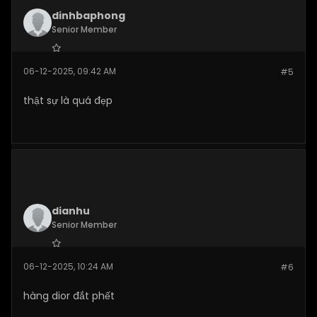
dinhbaphong
Senior Member
Join Date:
Dec 2025
06-12-2025, 09:42 AM
#5
Posts:
276
thật sự là quá đẹp
dianhu
Senior Member
Join Date:
Dec 2025
06-12-2025, 10:24 AM
#6
Posts:
269
hàng dior đắt phết