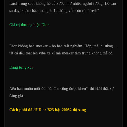
Lưới trong suốt không hề dễ xước như nhiều người tưởng. Đế cao
su dày, khâu chắc, mang 6–12 tháng vẫn còn rất “fresh”.
Giá trị thương hiệu Dior
Dior không bán sneaker – họ bán trải nghiệm. Hộp, thẻ, dustbag…
tất cả đều toát lên vibe xa xỉ mà sneaker tầm trung không thể có.
Đáng từng xu?
Nếu bạn muốn một đôi “đi đâu cũng được khen”, thì B23 thật sự
đáng giá.
Cách phối đồ để Dior B23 bật 200% độ sang