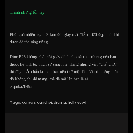
Tránh những lỗi này
Phối quá nhiều họa tiết làm đôi giày mất điểm. B23 đẹp nhất khi
được để tỏa sáng riêng.
Dior B23 không phải đôi giày dành cho tất cả – nhưng nếu bạn
thuộc hệ tinh tế, thích sự sang nhẹ nhàng nhưng vẫn “chất chơi”,
thì đây chắc chắn là item bạn nên thử một lần. Vì có những món
đồ không chỉ để mang, mà để nói lên bạn là ai.
elquika28495
Tags:
canvas
,
danchoi
,
drama
,
hollywood