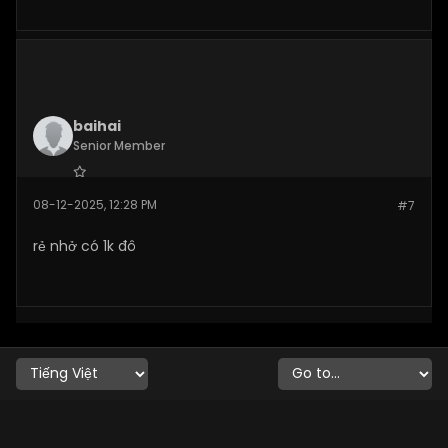
baihai
Senior Member
Join Date:
Dec 2025
08-12-2025, 12:28 PM
#7
Posts:
269
rẻ nhở có 1k đô