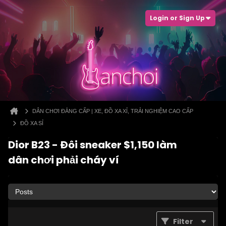
Login or Sign Up
DÂN CHƠI ĐẲNG CẤP | XE, ĐỒ XA XỈ, TRẢI NGHIỆM CAO CẤP
ĐỒ XA SỈ
Dior B23 - Đôi sneaker $1,150 làm
dân chơi phải cháy ví
Filter