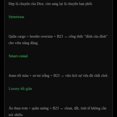
Đẹp là chuyện của Dior, còn sang lại là chuyện bạn phối.
Streetwear
Quần cargo + hoodie oversize + B23 → công thức “đỉnh của đỉnh”
cho vibe năng động.
Smart-casual
Jeans tối màu + sơ mi trắng + B23 → vừa lịch sự vừa đủ chất chơi.
Luxury tối giản
Áo thun trơn + quần suông + B23 → clean, đắt, tinh tế không cần
nói nhiều.