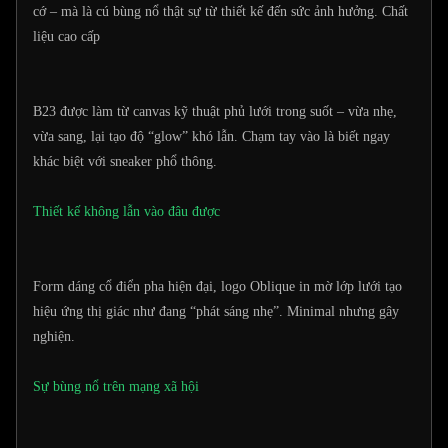
cớ – mà là cú bùng nổ thật sự từ thiết kế đến sức ảnh hưởng. Chất
liệu cao cấp
B23 được làm từ canvas kỹ thuật phủ lưới trong suốt – vừa nhẹ,
vừa sang, lại tạo độ “glow” khó lẫn. Chạm tay vào là biết ngay
khác biệt với sneaker phổ thông.
Thiết kế không lẫn vào đâu được
Form dáng cổ điển pha hiện đại, logo Oblique in mờ lớp lưới tạo
hiệu ứng thị giác như đang “phát sáng nhẹ”. Minimal nhưng gây
nghiện.
Sự bùng nổ trên mạng xã hội