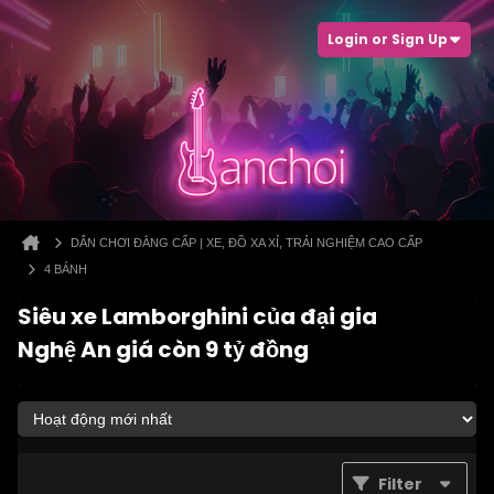
Login or Sign Up
DÂN CHƠI ĐẲNG CẤP | XE, ĐỒ XA XỈ, TRẢI NGHIỆM CAO CẤP
4 BÁNH
Siêu xe Lamborghini của đại gia
Nghệ An giá còn 9 tỷ đồng
Filter