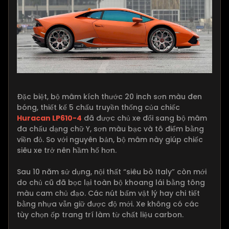
Đặc biệt, bộ mâm kích thước 20 inch sơn màu đen
bóng, thiết kế 5 chấu truyền thống của chiếc
Huracan LP610-4
đã được chủ xe đổi sang bộ mâm
đa chấu dạng chữ Y, sơn màu bạc và tô điểm bằng
viền đỏ. So với nguyên bản, bộ mâm này giúp chiếc
siêu xe trở nên hầm hố hơn.
Sau 10 năm sử dụng, nội thất “siêu bò Italy” còn mới
do chủ cũ đã bọc lại toàn bộ khoang lái bằng tông
màu cam chủ đạo. Các nút bấm vật lý hay chi tiết
bằng nhựa vẫn giữ được độ mới. Xe không có các
tùy chọn ốp trang trí làm từ chất liệu carbon.