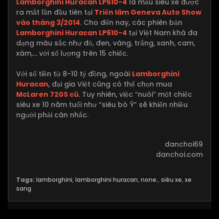
Lamborghini Huracan LP610-4
là mẫu siêu xe được
ra mắt lần đầu tiên tại
Triển lãm Geneva Auto Show
vào tháng 3/2014
. Cho đến nay, các phiên bản
Lamborghini Huracan LP610-4
tại Việt Nam khá đa
dạng màu sắc như đỏ, đen, vàng, trắng, xanh, cam,
xám,… với số lượng trên 15 chiếc.
Với số tiền từ 8-10 tỷ đồng, ngoài
Lamborghini
Huracan
, đại gia Việt cũng có thể chọn mua
McLaren 720S cũ
. Tuy nhiên, việc “nuôi” một chiếc
siêu xe 10 năm tuổi như “siêu bò Ý” sẽ khiến nhiều
người phải cân nhắc.
danchoi69
danchoi.com
Tags:
lamborghini
,
lamborghini huracan
,
none.
,
siêu xe
,
xe
sang