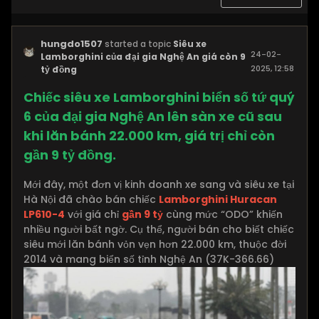
hungdo1507
started a topic
Siêu xe
24-02-
Lamborghini của đại gia Nghệ An giá còn 9
2025, 12:58
tỷ đồng
PM
Chiếc siêu xe Lamborghini biển số tứ quý
6 của đại gia Nghệ An lên sàn xe cũ sau
khi lăn bánh 22.000 km, giá trị chỉ còn
gần 9 tỷ đồng.
Mới đây, một đơn vị kinh doanh xe sang và siêu xe tại
Hà Nội đã chào bán chiếc
Lamborghini Huracan
LP610-4
với giá chỉ
gần 9 tỷ
cùng mức “ODO” khiến
nhiều người bất ngờ. Cụ thể, người bán cho biết chiếc
siêu mới lăn bánh vỏn vẹn hơn 22.000 km, thuộc đời
2014 và mang biển số tỉnh Nghệ An (37K-366.66)