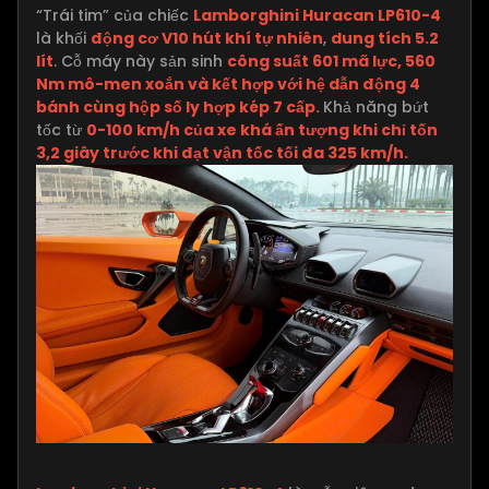
“Trái tim” của chiếc
Lamborghini Huracan LP610-4
là khối
động cơ V10 hút khí tự nhiên
,
dung tích 5.2
lít
. Cỗ máy này sản sinh
công suất 601 mã lực, 560
Nm mô-men xoắn và kết hợp với hệ dẫn động 4
bánh cùng hộp số ly hợp kép 7 cấp.
Khả năng bứt
tốc từ
0-100 km/h của xe khá ấn tượng khi chỉ tốn
3,2 giây trước khi đạt vận tốc tối đa 325 km/h.