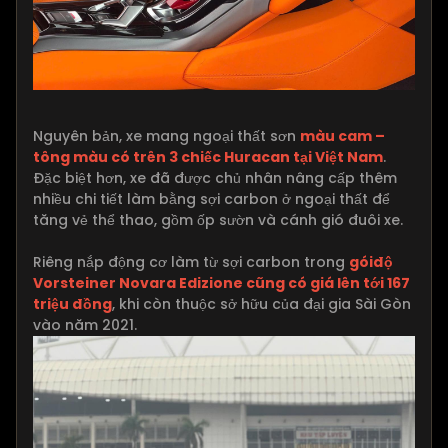
Nguyên bản, xe mang ngoại thất sơn
màu cam –
tông màu có trên 3 chiếc Huracan tại Việt Nam
.
Đặc biệt hơn, xe đã được chủ nhân nâng cấp thêm
nhiều chi tiết làm bằng sợi carbon ở ngoại thất để
tăng vẻ thể thao, gồm ốp sườn và cánh gió đuôi xe.
Riêng nắp động cơ làm từ sợi carbon trong
góiđộ
Vorsteiner Novara Edizione cũng có giá lên tới 167
triệu đồng
, khi còn thuộc sở hữu của đại gia Sài Gòn
vào năm 2021.