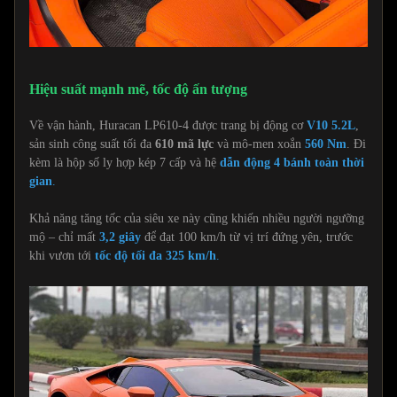
Hiệu suất mạnh mẽ, tốc độ ấn tượng
Về vận hành, Huracan LP610-4 được trang bị động cơ
V10 5.2L
,
sản sinh công suất tối đa
610 mã lực
và mô-men xoắn
560 Nm
. Đi
kèm là hộp số ly hợp kép 7 cấp và hệ
dẫn động 4 bánh toàn thời
gian
.
Khả năng tăng tốc của siêu xe này cũng khiến nhiều người ngưỡng
mộ – chỉ mất
3,2 giây
để đạt 100 km/h từ vị trí đứng yên, trước
khi vươn tới
tốc độ tối đa 325 km/h
.