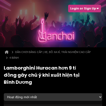
Login or Sign Up
DÂN CHƠI ĐẲNG CẤP | XE, ĐỒ XA XỈ, TRẢI NGHIỆM CAO CẤP
4 BÁNH
Lamborghini Huracan hơn 9 tỉ
đồng gây chú ý khi xuất hiện tại
Bình Dương