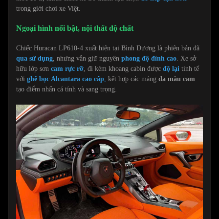
trong giới chơi xe Việt.
Ngoại hình nổi bật, nội thất độ chất
Chiếc Huracan LP610-4 xuất hiện tại Bình Dương là phiên bản đã
qua sử dụng
, nhưng vẫn giữ nguyên
phong độ đỉnh cao
. Xe sở
hữu lớp sơn
cam rực rỡ
, đi kèm khoang cabin được
độ lại
tinh tế
với
ghế bọc Alcantara cao cấp
,
kết hợp các mảng
da màu cam
tạo điểm nhấn cá tính và sang trọng.