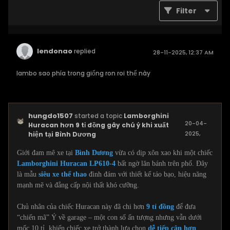
Filter
lendonao
replied
28-11-2025, 12:37 AM
lambo sao phía trong giống ron roi thế này
hungdo1507
started a topic
Lamborghini
20-04-
Huracan hơn 9 tỉ đồng gây chú ý khi xuất
2025,
hiện tại Bình Dương
10:14 AM
Giới đam mê xe tại
Bình Dương
vừa có dịp xôn xao khi một chiếc
Lamborghini Huracan LP610-4
bất ngờ lăn bánh trên phố. Đây
là mẫu
siêu xe thể thao
đình đám với thiết kế táo bạo, hiệu năng
mạnh mẽ và đẳng cấp nội thất khó cưỡng.
Chủ nhân của chiếc Huracan này đã chi hơn
9 tỉ đồng
để đưa
“chiến mã” Ý về garage – một con số ấn tượng nhưng vẫn dưới
mốc 10 tỉ, khiến chiếc xe trở thành lựa chọn
dễ tiếp cận hơn