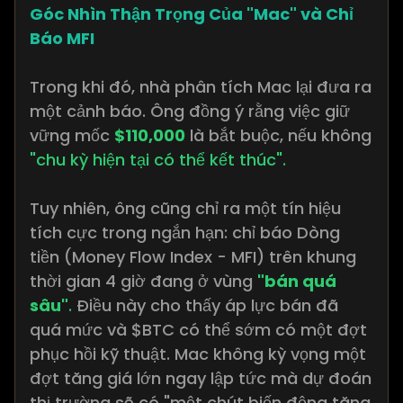
Góc Nhìn Thận Trọng Của "Mac" và Chỉ
Báo MFI
Trong khi đó, nhà phân tích Mac lại đưa ra
một cảnh báo. Ông đồng ý rằng việc giữ
vững mốc
$110,000
là bắt buộc, nếu không
"chu kỳ hiện tại có thể kết thúc".
Tuy nhiên, ông cũng chỉ ra một tín hiệu
tích cực trong ngắn hạn: chỉ báo Dòng
tiền (Money Flow Index - MFI) trên khung
thời gian 4 giờ đang ở vùng
"bán quá
sâu"
.
Điều này cho thấy áp lực bán đã
quá mức và $BTC có thể sớm có một đợt
phục hồi kỹ thuật. Mac không kỳ vọng một
đợt tăng giá lớn ngay lập tức mà dự đoán
thị trường sẽ có "một chút biến động tăng