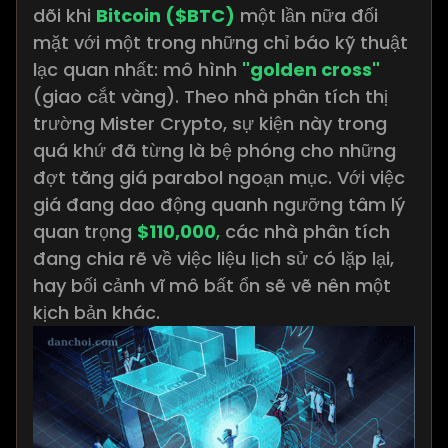
dõi khi
Bitcoin ($BTC)
một lần nữa đối
mặt với một trong những chỉ báo kỹ thuật
lạc quan nhất: mô hình
"golden cross"
(giao cắt vàng). Theo nhà phân tích thị
trường Mister Crypto, sự kiện này trong
quá khứ đã từng là bệ phóng cho những
đợt tăng giá parabol ngoạn mục. Với việc
giá đang dao động quanh ngưỡng tâm lý
quan trọng
$110,000
,
các nhà phân tích
đang chia rẽ về việc liệu lịch sử có lặp lại,
hay bối cảnh vĩ mô bất ổn sẽ vẽ nên một
kịch bản khác.