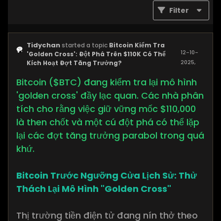
Filter
Tidychan
started a topic
Bitcoin Kiểm Tra
12-10-
'Golden Cross': Đột Phá Trên $110K Có Thể
2025,
Kích Hoạt Đợt Tăng Trưởng?
06:37
Bitcoin ($BTC) đang kiểm tra lại mô hình
PM
'golden cross' đầy lạc quan. Các nhà phân
tích cho rằng việc giữ vững mốc $110,000
là then chốt và một cú đột phá có thể lặp
lại các đợt tăng trưởng parabol trong quá
khứ.
Bitcoin Trước Ngưỡng Cửa Lịch Sử: Thử
Thách Lại Mô Hình "Golden Cross"
Thị trường tiền điện tử đang nín thở theo