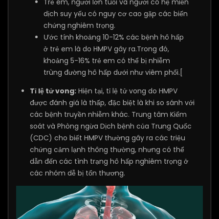
Trẻ em, người lớn tuổi và người có hệ miễn
dịch suy yếu có nguy cơ cao gặp các biến
chứng nghiêm trọng.
Ước tính khoảng 10-12% các bệnh hô hấp
ở trẻ em là do HMPV gây ra.Trong đó,
khoảng 5-16% trẻ em có thể bị nhiễm
trùng đường hô hấp dưới như viêm phổi.[
Tỉ lệ tử vong:
Hiện tại, tỉ lệ tử vong do HMPV
được đánh giá là thấp, đặc biệt là khi so sánh với
các bệnh truyền nhiễm khác. Trung tâm Kiểm
soát và Phòng ngừa Dịch bệnh của Trung Quốc
(CDC) cho biết HMPV thường gây ra các triệu
chứng cảm lạnh thông thường, nhưng có thể
dẫn đến các tình trạng hô hấp nghiêm trọng ở
các nhóm dễ bị tổn thương.