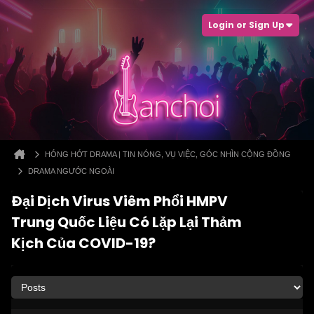
Login or Sign Up
HÓNG HỚT DRAMA | TIN NÓNG, VỤ VIỆC, GÓC NHÌN CỘNG ĐỒNG
DRAMA NGƯỚC NGOÀI
Đại Dịch Virus Viêm Phổi HMPV
Trung Quốc Liệu Có Lặp Lại Thảm
Kịch Của COVID-19?