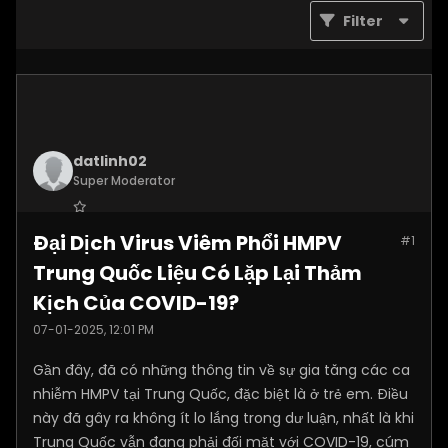
Filter
datlinh02
Super Moderator
Join Date:
Jan 2025
Đại Dịch Virus Viêm Phổi HMPV
#1
Posts:
7876
Trung Quốc Liệu Có Lặp Lại Thảm
Kịch Của COVID-19?
07-01-2025, 12:01 PM
Gần đây, đã có những thông tin về sự gia tăng các ca
nhiễm HMPV tại Trung Quốc, đặc biệt là ở trẻ em. Điều
này đã gây ra không ít lo lắng trong dư luận, nhất là khi
Trung Quốc vẫn đang phải đối mặt với COVID-19, cúm