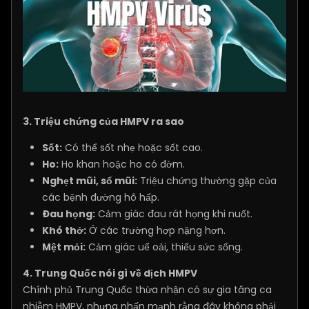
3. Triệu chứng của HMPV ra sao
Sốt:
Có thể sốt nhẹ hoặc sốt cao.
Ho:
Ho khan hoặc ho có đờm.
Nghẹt mũi, sổ mũi:
Triệu chứng thường gặp của
các bệnh đường hô hấp.
Đau họng:
Cảm giác đau rát họng khi nuốt.
Khó thở:
Ở các trường hợp nặng hơn.
Mệt mỏi:
Cảm giác uể oải, thiếu sức sống.
4. Trung Quốc nói gì về dịch HMPV
​Chính phủ Trung Quốc thừa nhận có sự gia tăng ca
nhiễm HMPV, nhưng nhấn mạnh rằng đây không phải