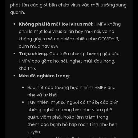
phát tán các giọt bắn chứa virus vào môi trường xung
quanh.
Không phải là một loại virus mới:
HMPV không
phải là một loại virus bí ẩn hay mới nổi, và nó
không gây ra số ca nhiễm nhiều như COVID-19,
cúm mùa hay RSV.
Triệu chứng:
Các triệu chứng thường gặp của
HMPV bao gồm: ho, sốt, nghẹt mũi, đau họng,
khó thở.
Mức độ nghiêm trọng:
Hầu hết các trường hợp nhiễm HMPV đều
nhẹ và tự khỏi.
Tuy nhiên, một số người có thể bị các biến
chứng nghiêm trọng hơn như viêm phế
quản, viêm phổi, hoặc làm trầm trọng
thêm các bệnh hô hấp mãn tính như hen
suyễn.