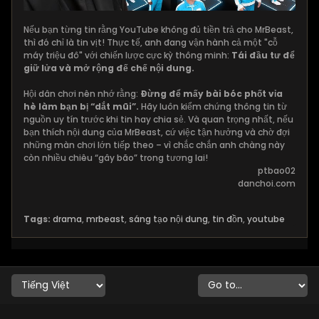
Nếu bạn từng tin rằng YouTube không đủ tiền trả cho MrBeast,
thì đó chỉ là tin vịt! Thực tế, anh đang vận hành cả một "cỗ
máy triệu đô" với chiến lược cực kỳ thông minh:
Tái đầu tư để
giữ lửa và mở rộng đế chế nội dung.
Hội dân chơi nên nhớ rằng:
Đừng để mấy bài bóc phốt vỉa
hè làm bạn bị “dắt mũi”.
Hãy luôn kiểm chứng thông tin từ
nguồn uy tín trước khi tin hay chia sẻ. Và quan trọng nhất, nếu
bạn thích nội dung của MrBeast, cứ việc tận hưởng và chờ đợi
những màn chơi lớn tiếp theo – vì chắc chắn anh chàng này
còn nhiều chiêu “gây bão” trong tương lai!
ptbao02
danchoi.com
Tags:
drama
,
mrbeast
,
sáng tạo nội dung
,
tin đồn
,
youtube