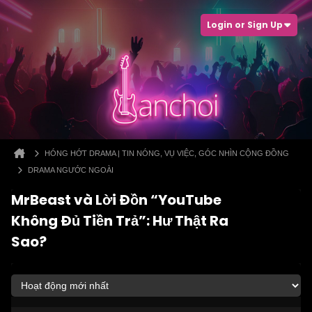
Login or Sign Up
HÓNG HỚT DRAMA | TIN NÓNG, VỤ VIỆC, GÓC NHÌN CỘNG ĐỒNG
DRAMA NGƯỚC NGOÀI
MrBeast và Lời Đồn “YouTube
Không Đủ Tiền Trả”: Hư Thật Ra
Sao?