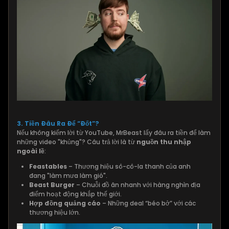
3. Tiền Đâu Ra Để “Đốt”?
Nếu không kiếm lời từ YouTube, MrBeast lấy đâu ra tiền để làm
những video "khủng"? Câu trả lời là từ
nguồn thu nhập
ngoài lề
:
Feastables
– Thương hiệu sô-cô-la thanh của anh
đang "làm mưa làm gió".
Beast Burger
– Chuỗi đồ ăn nhanh với hàng nghìn địa
điểm hoạt động khắp thế giới.
Hợp đồng quảng cáo
– Những deal “béo bở” với các
thương hiệu lớn.