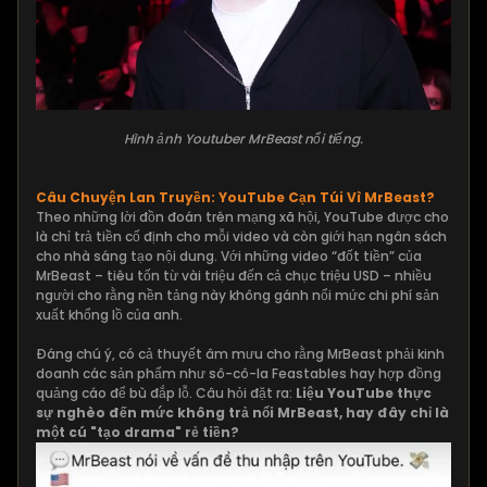
Hình ảnh Youtuber MrBeast nổi tiếng.
Câu Chuyện Lan Truyền: YouTube Cạn Túi Vì MrBeast?
Theo những lời đồn đoán trên mạng xã hội, YouTube được cho
là chỉ trả tiền cố định cho mỗi video và còn giới hạn ngân sách
cho nhà sáng tạo nội dung. Với những video “đốt tiền” của
MrBeast – tiêu tốn từ vài triệu đến cả chục triệu USD – nhiều
người cho rằng nền tảng này không gánh nổi mức chi phí sản
xuất khổng lồ của anh.
Đáng chú ý, có cả thuyết âm mưu cho rằng MrBeast phải kinh
doanh các sản phẩm như sô-cô-la Feastables hay hợp đồng
quảng cáo để bù đắp lỗ. Câu hỏi đặt ra:
Liệu YouTube thực
sự nghèo đến mức không trả nổi MrBeast, hay đây chỉ là
một cú "tạo drama" rẻ tiền?