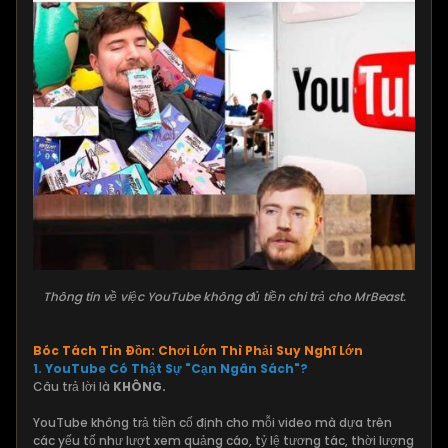
Thông tin về việc YouTube không đủ tiền chi trả cho MrBeast.
Bóc Tách Tin Đồn: Chơi Lớn Thì Phải Suy Nghĩ Lớn
1. YouTube Có Thật Sự "Cạn Ngân Sách"?
Câu trả lời là
KHÔNG.
YouTube không trả tiền cố định cho mỗi video mà dựa trên
các yếu tố như lượt xem quảng cáo, tỷ lệ tương tác, thời lượng