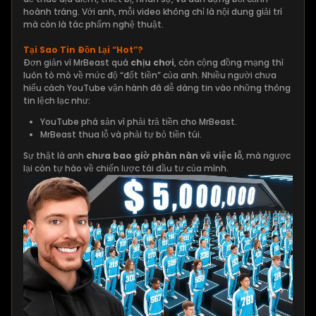
hoành tráng. Với anh, mỗi video không chỉ là nội dung giải trí
mà còn là tác phẩm nghệ thuật.
Tại Sao Tin Đồn Lại “Hot”?
Đơn giản vì MrBeast quá
chịu chơi
, còn cộng đồng mạng thì
luôn tò mò về mức độ “đốt tiền” của anh. Nhiều người chưa
hiểu cách YouTube vận hành đã dễ dàng tin vào những thông
tin lệch lạc như:
YouTube phá sản vì phải trả tiền cho MrBeast.
MrBeast thua lỗ và phải tự bỏ tiền túi.
Sự thật là anh
chưa bao giờ phàn nàn về việc lỗ
, mà ngược
lại còn tự hào về chiến lược tái đầu tư của mình.