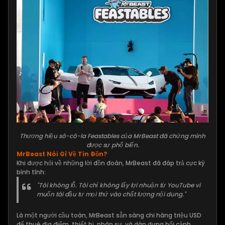
Thương hiệu sô-cô-la Feastables của MrBeast đã chứng minh
được sự phổ biến.
MrBeast Nói Gì Về Tin Đồn?
Khi được hỏi về những lời đồn đoán, MrBeast đã đáp trả cực kỳ
bình tĩnh:
"Tôi không lỗ. Tôi chỉ không lấy lợi nhuận từ YouTube vì
muốn tái đầu tư mọi thứ vào chất lượng nội dung."
Là một người cầu toàn, MrBeast sẵn sàng chi hàng triệu USD
để thuê địa điểm, thiết bị, nhân sự, và dàn dựng bối cảnh