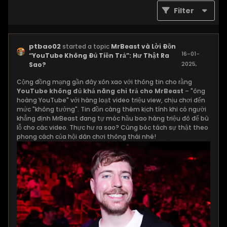
Filter
ptbao02
started a topic
MrBeast và Lời Đồn
16-01-
“YouTube Không Đủ Tiền Trả”: Hư Thật Ra
2025,
Sao?
11:22 PM
Cộng đồng mạng gần đây xôn xao với thông tin cho rằng
YouTube không đủ khả năng chi trả cho MrBeast
– "ông
hoàng YouTube" với hàng loạt video triệu view, chịu chơi đến
mức "không tưởng". Tin đồn càng thêm kịch tính khi có người
khẳng định MrBeast đang tự móc hầu bao hàng triệu đô để bù
lỗ cho các video. Thực hư ra sao? Cùng bóc tách sự thật theo
phong cách của hội dân chơi thông thái nhé!