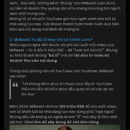
xem... Đặc biệt, những kênh “khủng” như MrBeast luôn được
ưu tiên về doanh thu quảng cáo vì họ mang lại lượng lớn người
xem chất lượng cao.
Không hề có chuyện YouTube giới hạn ngân sách cho bất kỳ
nhà sáng tạo nào. Các khoản thanh toán hoàn toàn dựa trên
hiệu quả nội dung mà kênh đó mang lại.
2. MrBeast Tự Bù Lỗ Hay Chỉ Là Chiến Lược?
Nhiều người nghe đến khoản chi phí sản xuất mỗi video của
MrBeast – từ 4 đến 5 triệu USD – đã "toát mồ hôi hột". Nhưng
sự thật là anh không
"bù lỗ"
mà chỉ
tái đầu tư toàn bộ
doanh thu vào nội dung.
Trong cuộc phỏng vấn với YouTuber Jon Youshaei, MrBeast
xác nhận:
"Tôi không kiếm được lợi nhuận trực tiếp từ YouTube.
Phần lớn tiền tôi kiếm được đều quay trở lại các dự án
lớn hơn."
Năm 2024, MrBeast chi hơn
120 triệu USD
để sản xuất video,
con số khiến bất kỳ nhà sáng tạo nào cũng phải "ngã ngửa".
Nhưng điều đó không có nghĩa là anh "lỗ" mà đây là tầm nhìn
dài hạn:
Chơi lớn để xây dựng đế chế bền vững.