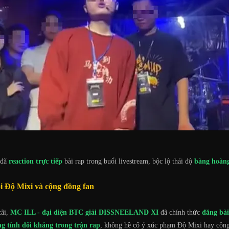
 đã
reaction trực tiếp
bài rap trong buổi livestream, bộc lộ thái độ
bàng hoàn
ỗi Độ Mixi và cộng đồng fan
cãi,
MC ILL - đại diện BTC giải DISSNEELAND XI
đã chính thức
đăng bài
ng tính đối kháng trong trận rap
, không hề cố ý xúc phạm Độ Mixi hay cộng