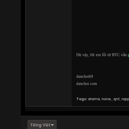
Dù vậy, lời xin lỗi từ BTC vẫn
​danchoi69
danchoi.com
Tags:
drama
,
none.
,
qnt
,
rap
Tiếng Việt