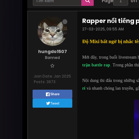
Page
of
1
Rapper nổi tiếng p
27-03-2025, 09:55 AM
Độ Mixi bất ngờ bị nhắc tê
hungdo1507
Banned
Mới đây, trong buổi livestream 
trận battle rap
.
Trong phần thi
Join Date:
Jan 2025
Nội dung thi đấu trong những s
Posts:
3873
rỉ
và nhanh chóng lan truyền, 
Share
Tweet