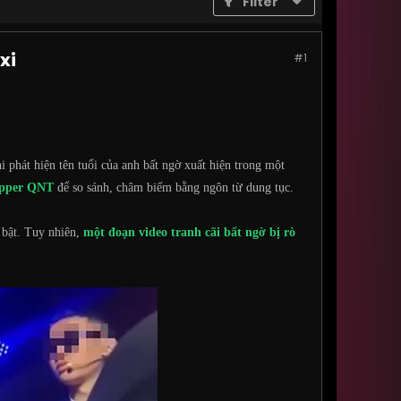
Filter
xi
#1
 phát hiện tên tuổi của anh bất ngờ xuất hiện trong một
rapper QNT
để so sánh, châm biếm bằng ngôn từ dung tục.
 bật. Tuy nhiên,
một đoạn video tranh cãi bất ngờ bị rò