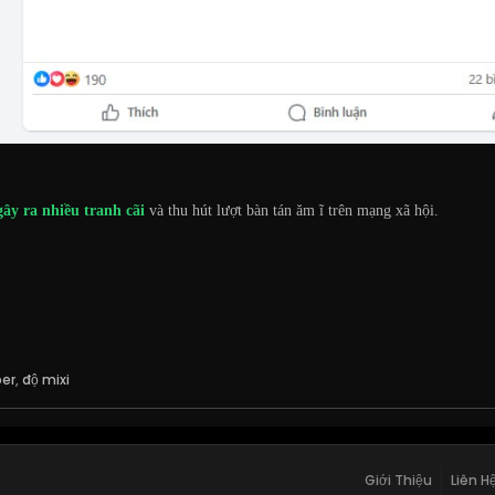
gây ra nhiều tranh cãi
và thu hút lượt bàn tán ăm ĩ trên mạng xã hội.
per
,
độ mixi
Giới Thiệu
Liên H