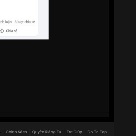
ệ
Chính Sách
Quyền Riêng Tư
Trợ Giúp
Go To Top