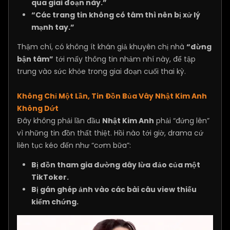
qua giai đoạn này.”
“Các trang tin không có tâm thì nên bị xử lý
mạnh tay.”
Thậm chí, có không ít khán giả khuyên chị nhà
“đừng
bận tâm”
tới mấy thông tin nhảm nhí này, để tập
trung vào sức khỏe trong giai đoạn cuối thai kỳ.
Không Chỉ Một Lần, Tin Đồn Bủa Vây Nhật Kim Anh
Không Dứt
Đây không phải lần đầu
Nhật Kim Anh
phải “đứng lên”
vì những tin đồn thất thiệt. Hồi nào tới giờ, drama cứ
liên tục kéo đến như “cơm bữa”:
Bị đồn tham gia đường dây lừa đảo của một
TikToker.
Bị gán ghép ảnh vào các bài câu view thiếu
kiểm chứng.