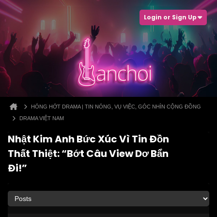
Login or Sign Up
HÓNG HỚT DRAMA | TIN NÓNG, VỤ VIỆC, GÓC NHÌN CỘNG ĐỒNG
DRAMA VIỆT NAM
Nhật Kim Anh Bức Xúc Vì Tin Đồn
Thất Thiệt: “Bớt Câu View Dơ Bẩn
Đi!”