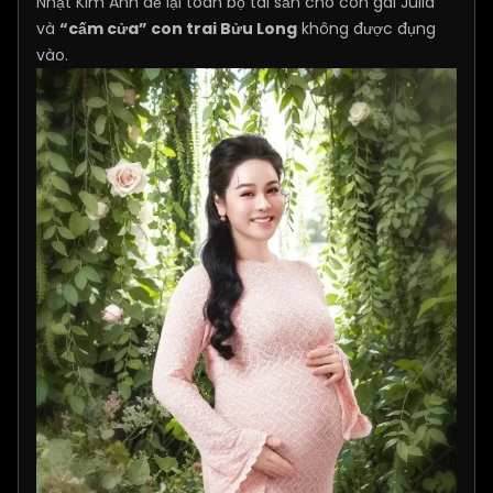
Nhật Kim Anh để lại toàn bộ tài sản cho con gái Julia
và
“cấm cửa” con trai Bửu Long
không được đụng
vào.