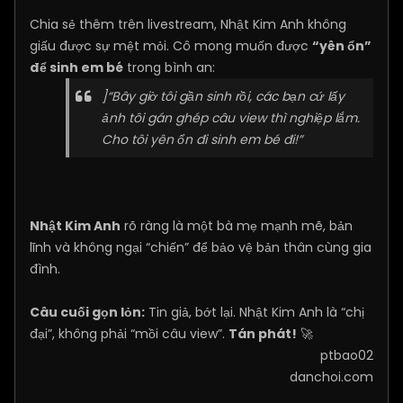
Chia sẻ thêm trên livestream, Nhật Kim Anh không
giấu được sự mệt mỏi. Cô mong muốn được
“yên ổn”
để sinh em bé
trong bình an:
]“Bây giờ tôi gần sinh rồi, các bạn cứ lấy
ảnh tôi gán ghép câu view thì nghiệp lắm.
Cho tôi yên ổn đi sinh em bé đi!”
Nhật Kim Anh
rõ ràng là một bà mẹ mạnh mẽ, bản
lĩnh và không ngại “chiến” để bảo vệ bản thân cùng gia
đình.
Câu cuối gọn lỏn:
Tin giả, bớt lại. Nhật Kim Anh là “chị
đại”, không phải “mồi câu view”.
Tán phát!
🚀
ptbao02
danchoi.com