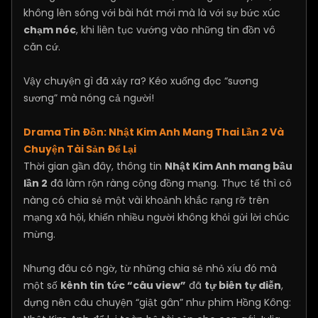
không lên sóng với bài hát mới mà là với sự bức xúc
chạm nóc
, khi liên tục vướng vào những tin đồn vô
căn cứ.
Vậy chuyện gì đã xảy ra? Kéo xuống đọc “sương
sương” mà nóng cả người!
Drama Tin Đồn: Nhật Kim Anh Mang Thai Lần 2 Và
Chuyện Tài Sản Để Lại
Thời gian gần đây, thông tin
Nhật Kim Anh mang bầu
lần 2
đã làm rộn ràng cộng đồng mạng. Thực tế thì cô
nàng có chia sẻ một vài khoảnh khắc rạng rỡ trên
mạng xã hội, khiến nhiều người không khỏi gửi lời chúc
mừng.
Nhưng đâu có ngờ, từ những chia sẻ nhỏ xíu đó mà
một số
kênh tin tức “câu view”
đã
tự biên tự diễn
,
dựng nên câu chuyện “giật gân” như phim Hồng Kông: