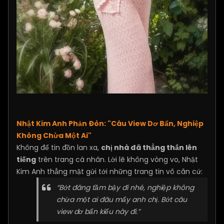
Nhật Kim Anh Phản Đòn: "Câu View Dơ Bẩn, Nghiệp
Không Chừa Một Ai"
Không để tin đồn lan xa,
chị nhà đã thẳng thắn lên
tiếng
trên trang cá nhân. Lời lẽ không vòng vo, Nhật
Kim Anh thẳng mặt gửi tới những trang tin vô căn cứ:
“Bớt đăng tầm bậy đi nhé, nghiệp không
chừa một ai đâu mấy anh chị. Bớt câu
view dơ bẩn kiểu này đi.”