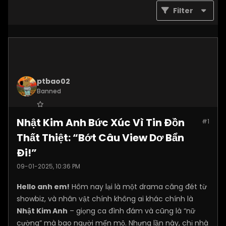
Filter
ptbao02
Banned
Join Date:
Dec 2024
Nhật Kim Anh Bức Xúc Vì Tin Đồn
#1
Posts:
2180
Thất Thiệt: “Bớt Câu View Dơ Bẩn
Đi!”
09-01-2025, 10:36 PM
Hello anh em!
Hôm nay lại là một drama căng đét từ
showbiz, và nhân vật chính không ai khác chính là
Nhật Kim Anh
– giọng ca đình đám và cũng là “nữ
cường” mà bao người mến mộ. Nhưng lần này, chị nhà