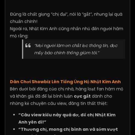
Đúng là chất giọng “chị đại”, nói là “gắt”, nhưng lại quá
chuẩn chỉnh!
Ngoài ra, Nhật Kim Anh cũng nhắn nhủ đến người hâm
mộ rằng:
“Mọi người làm ơn chắt lọc thông tin, đọc
mấy báo chính thống giùm tôi.”
Dân Chơi Showbiz Lên Tiếng Ủng Hộ Nhật Kim Anh
Bên dưới bài đăng của chị nhà, hàng loạt fan hâm mộ
và khán giả đã để lại bình luận
cực gắt
dành cho
những kẻ chuyên câu view, đăng tin thất thiệt:
“Câu view kiểu này quá dơ, để chị Nhật Kim
Anh yên đi!”
“Thương chị, mong chị bình an và sớm vượt