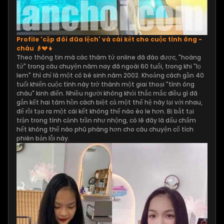
Profile 'cặp đôi đũa lệch' và cái kết cho cuộc tình ông -
cháu 👴💔👧
Theo thông tin mà các thám tử online đã đào được, "hoàng
tử" trong câu chuyện năm nay đã ngoài 60 tuổi, trong khi "lọ
lem" thì chỉ là một cô bé sinh năm 2002. Khoảng cách gần 40
tuổi khiến cuộc tình này trở thành một giai thoại "tình ông
cháu" kinh điển. Nhiều người không khỏi thắc mắc điều gì đã
gắn kết hai tâm hồn cách biệt cả một thế hệ này lại với nhau,
để rồi tạo ra một cái kết không thể nào éo le hơn. Bị bắt tại
trận trong tình cảnh trần như nhộng, có lẽ đây là dấu chấm
hết không thể nào phũ phàng hơn cho câu chuyện cổ tích
phiên bản lỗi này.