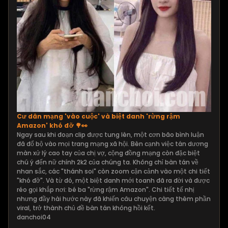
Cư dân mạng 'vào cuộc' và biệt danh 'rừng rậm
Amazon' khó đỡ 🌳👀
Ngay sau khi đoạn clip được tung lên, một cơn bão bình luận
đã đổ bộ vào mọi trang mạng xã hội. Bên cạnh việc tán dương
màn xử lý cao tay của chị vợ, cộng đồng mạng còn đặc biệt
chú ý đến nữ chính 2k2 của chúng ta. Không chỉ bàn tán về
nhan sắc, các "thánh soi" còn zoom cận cảnh vào một chi tiết
"khó đỡ". Và từ đó, một biệt danh mới toanh đã ra đời và được
réo gọi khắp nơi: bé ba "rừng rậm Amazon". Chi tiết tế nhị
nhưng đầy hài hước này đã khiến câu chuyện càng thêm phần
viral, trở thành chủ đề bàn tán không hồi kết.
danchoi04