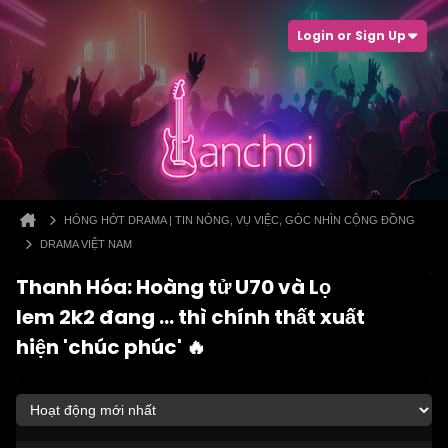
Login or Sign Up
HÓNG HỚT DRAMA | TIN NÓNG, VỤ VIỆC, GÓC NHÌN CỘNG ĐỒNG
DRAMA VIỆT NAM
Thanh Hóa: Hoàng tử U70 và Lọ
lem 2k2 đang ... thì chính thất xuất
hiện 'chúc phúc' 🔥