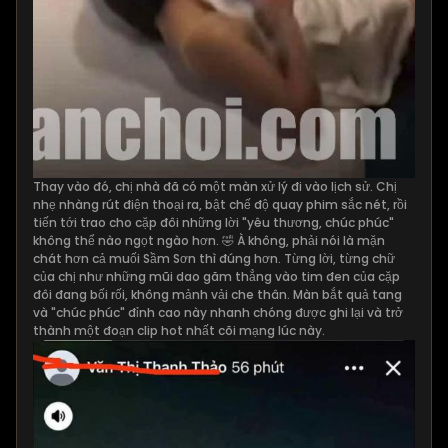
Thay vào đó, chị nhà đã có một màn xử lý đi vào lịch sử. Chị
nhẹ nhàng rút điện thoại ra, bật chế độ quay phim sắc nét, rồi
tiến tới trao cho cặp đôi những lời "yêu thương, chúc phúc"
không thể nào ngọt ngào hơn. 🤣 À không, phải nói là mặn
chát hơn cả muối Sầm Sơn thì đúng hơn. Từng lời, từng chữ
của chị như những mũi dao găm thẳng vào tim đen của cặp
đôi đang bối rối, không mảnh vải che thân. Màn bắt quả tang
và "chúc phúc" đỉnh cao này nhanh chóng được ghi lại và trở
thành một đoạn clip hot nhất cõi mạng lúc này.