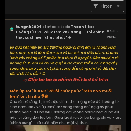
Filter
tungnh2004
started a topic
Thanh Hóa:
07-10-
Hoàng tử U70 và Lọ lem 2k2 đang ... thì chính
2025,
thất xuất hiện 'chúc phúc' 🔥
10:35 PM
Bỏ qua hết mấy tin tức thường ngày đi anh em, vì Thanh Hóa
hôm nay mới là tâm điểm của vũ trụ với một siêu phẩm drama
"tình yêu không tuổi" phiên bản thực tế cực gắt. Câu chuyện về
hoàng tử, lọ lem và chị vợ quyền lực đang khiến cõi mạng dậy
sóng, đảm bảo các mọt phim cung đấu cũng phải vỗ đùi đen
đét vì độ hấp dẫn! 😜
Clip bé ba bị chính thất bắt tại trận
👉
Màn úp sọt 'full HD' và lời chúc phúc 'mặn hơn muối
biển' từ chị nhà 🎥😂
Chuyện kể rằng, tại một địa điểm thơ mộng nào đó, hoàng tử
sinh năm 1962 và "lọ lem" 2k2 đang trong những giây phút
thăng hoa của tình yêu. Nhưng đời không như là mơ, cuộc vui
nào rồi cũng đến lúc tàn. Giữa lúc dầu sôi lửa bỏng, chị vợ - tức
"chính cung" - đã xuất hiện như một vị thần.