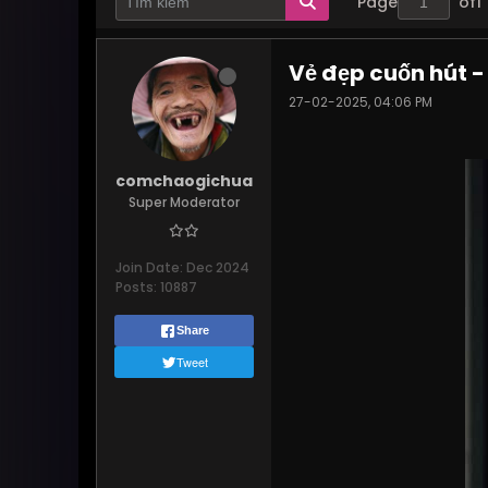
Page
of
1
Vẻ đẹp cuốn hút -
27-02-2025, 04:06 PM
comchaogichua
Super Moderator
Join Date:
Dec 2024
Posts:
10887
Share
Tweet