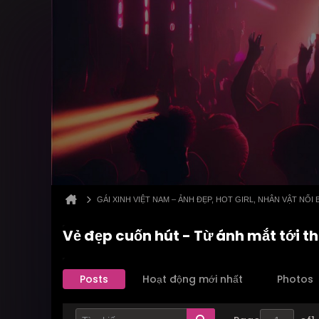
GÁI XINH VIỆT NAM – ẢNH ĐẸP, HOT GIRL, NHÂN VẬT NỔI 
Vẻ đẹp cuốn hút - Từ ánh mắt tới t
Posts
Hoạt động mới nhất
Photos