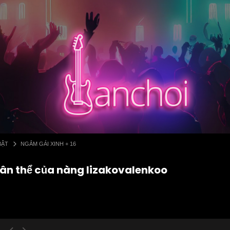
BẬT
NGẮM GÁI XINH + 16
hân thể của nàng lizakovalenkoo