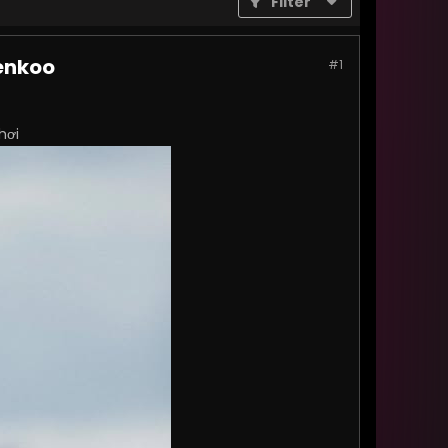
Filter
lenkoo
#1
hơi