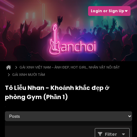
Login or Sign Up
GÁI XINH VIỆT NAM – ẢNH ĐẸP, HOT GIRL, NHÂN VẬT NỔI BẬT
GÁI XINH MƯỜI TÁM
Tô Liễu Nhan - Khoảnh khắc đẹp ở
phòng Gym (Phần 1)
Filter