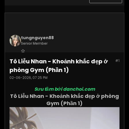
tungnguyen88
Senior Member
Join Date:
Nov 2025
Tô Liễu Nhan - Khoảnh khắc đẹp ở
#1
Posts:
3619
phòng Gym (Phần 1)
02-06-2026, 07:25 PM
Sưu tầm bởi danchoi.com
Tô Liễu Nhan - Khoảnh khắc đẹp ở phòng
Gym (Phần 1)