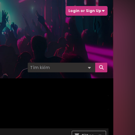
Login or Sign Up