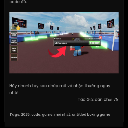
code đó.
Hãy nhanh tay sao chép mã và nhận thưởng ngay
nhé!
Tác Giả: dân chơi 79​​​​​​​
Tags:
2025
,
code
,
game
,
mới nhất
,
untitled boxing game