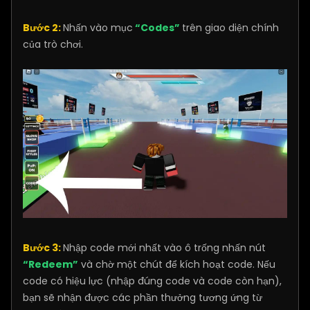
Bước 2:
Nhấn vào mục
“Codes”
trên giao diện chính
của trò chơi.
Bước 3:
Nhập code mới nhất vào ô trống nhấn nút
“Redeem”
và chờ một chút để kích hoạt code. Nếu
code có hiệu lực (nhập đúng code và code còn hạn),
bạn sẽ nhận được các phần thưởng tương ứng từ