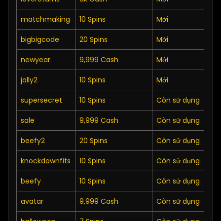
matchmaking
10 Spins
Mới
bigbigcode
20 Spins
Mới
newyear
9,999 Cash
Mới
jolly2
10 Spins
Mới
supersecret
10 Spins
Còn sử dụng
sale
9,999 Cash
Còn sử dụng
beefy2
20 Spins
Còn sử dụng
knockdownfits
10 Spins
Còn sử dụng
beefy
10 Spins
Còn sử dụng
avatar
9,999 Cash
Còn sử dụng