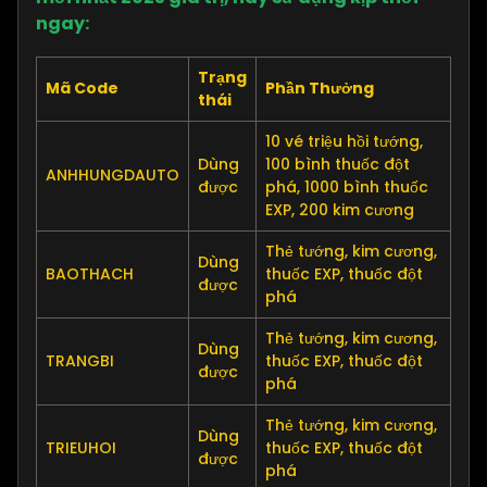
ngay:
Trạng
Mã Code
Phần Thưởng
thái
10 vé triệu hồi tướng,
Dùng
100 bình thuốc đột
ANHHUNGDAUTO
được
phá, 1000 bình thuốc
EXP, 200 kim cương
Thẻ tướng, kim cương,
Dùng
BAOTHACH
thuốc EXP, thuốc đột
được
phá
Thẻ tướng, kim cương,
Dùng
TRANGBI
thuốc EXP, thuốc đột
được
phá
Thẻ tướng, kim cương,
Dùng
TRIEUHOI
thuốc EXP, thuốc đột
được
phá