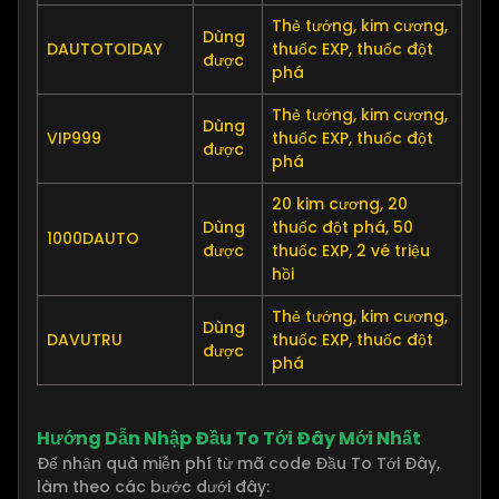
Thẻ tướng, kim cương,
Dùng
DAUTOTOIDAY
thuốc EXP, thuốc đột
được
phá
Thẻ tướng, kim cương,
Dùng
VIP999
thuốc EXP, thuốc đột
được
phá
20 kim cương, 20
Dùng
thuốc đột phá, 50
1000DAUTO
được
thuốc EXP, 2 vé triệu
hồi
Thẻ tướng, kim cương,
Dùng
DAVUTRU
thuốc EXP, thuốc đột
được
phá
Hướng Dẫn Nhập Đầu To Tới Đây Mới Nhất
Để nhận quà miễn phí từ mã code Đầu To Tới Đây,
làm theo các bước dưới đây: