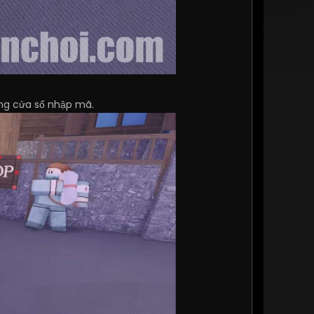
g cửa sổ nhập mã.