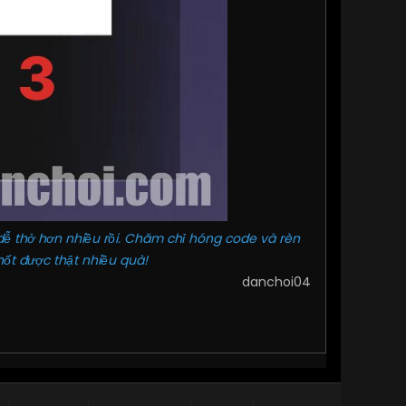
dễ thở hơn nhiều rồi. Chăm chỉ hóng code và rèn
ốt được thật nhiều quà!
danchoi04