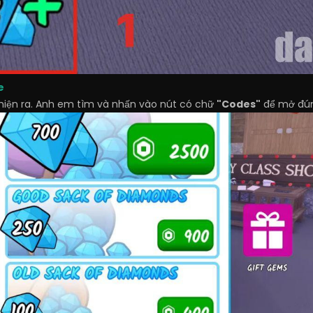
e
 hiện ra. Anh em tìm và nhấn vào nút có chữ
"Codes"
để mở đún