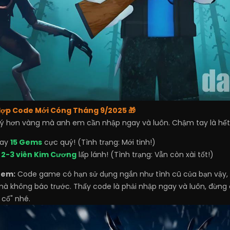
 Hợp Code Mới Cóng Tháng 9/2025 🎁
 hơn vàng mà anh em cần nhập ngay và luôn. Chậm tay là hết 
gay
15 Gems
cực quý! (Tình trạng: Mới tinh!)
ừ
2-3 viên Kim Cương
lấp lánh! (Tình trạng: Vẫn còn xài tốt!)
 em:
Code game có hạn sử dụng ngắn như tình cũ của bạn vậy, 
mà không báo trước. Thấy code là phải nhập ngay và luôn, đừng
 cổ" nhé.