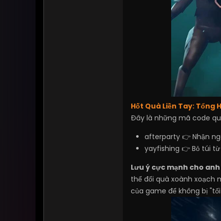
Hốt Quà Liền Tay: Tổng
Đây là những mã code quý
afterparty 👉 Nhận n
yayfishing 👉 Bỏ túi t
Lưu ý cực mạnh cho anh
thể đổi quà xoành xoạch 
của game để không bị "tối