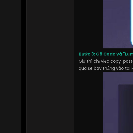
Bước 3: Gõ Code và "Lụ
Giờ thì chỉ việc copy-pas
quà sẽ bay thẳng vào tài