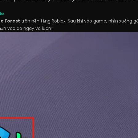
de
he Forest
trên nền tảng Roblox. Sau khi vào game, nhìn xuống g
hấn vào đó ngay và luôn!