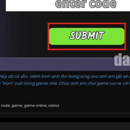
ập đã có sẵn. Hành trình sinh tồn trong rừng của anh em giờ sẽ 
h "trùm" cuối trong game nhé. Chúc anh em chơi game vui vẻ và h
,
code
,
game
,
game online
,
roblox