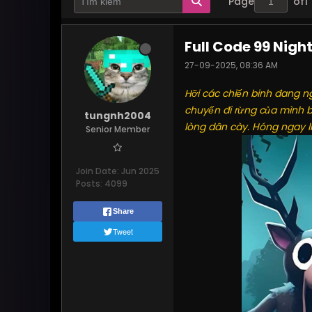
Page
of
1
Full Code 99 Nigh
27-09-2025, 08:36 AM
Hỡi các chiến binh đang ng
chuyến đi rừng của mình b
tungnh2004
lòng dân cày. Hóng ngay l
Senior Member
Join Date:
Jun 2025
Posts:
4099
Share
Tweet