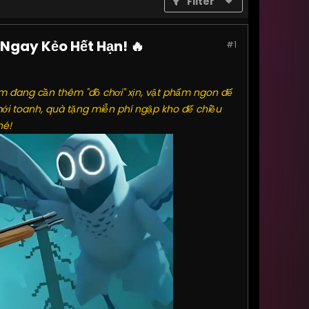
Filter
 Ngay Kẻo Hết Hạn! 🔥
#1
 em đang cần thêm "đồ chơi" xịn, vật phẩm ngon để
ới toanh, quà tặng miễn phí ngập kho để chiều
hé!