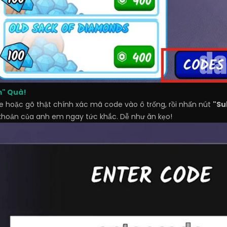
m" Quà!
te hoặc gõ thật chính xác mã code vào ô trống, rồi nhấn nút
"Su
 khoản của anh em ngay tức khắc. Dễ như ăn kẹo!