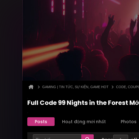
GAMING | TIN TỨC, SỰ KIỆN, GAME HOT
CODE, COUP
Full Code 99 Nights in the Forest M
Posts
Hoạt động mới nhất
Photos