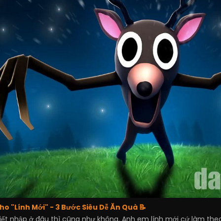
 "Lính Mới" - 3 Bước Siêu Dễ Ăn Quà 📝
ết nhập ở đâu thì cũng như không. Anh em lính mới cứ làm theo 