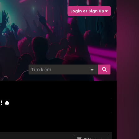
Login or Sign Up
! 🔥