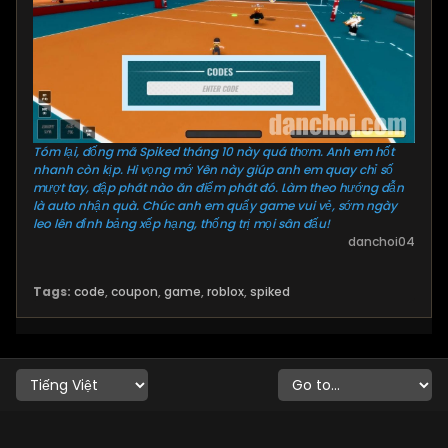
Tóm lại, đống mã Spiked tháng 10 này quá thơm. Anh em hốt
nhanh còn kịp. Hi vọng mớ Yên này giúp anh em quay chỉ số
mượt tay, đập phát nào ăn điểm phát đó. Làm theo hướng dẫn
là auto nhận quà. Chúc anh em quẩy game vui vẻ, sớm ngày
leo lên đỉnh bảng xếp hạng, thống trị mọi sân đấu!
danchoi04
Tags:
code
,
coupon
,
game
,
roblox
,
spiked