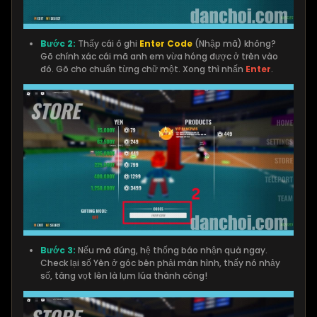
Bước 2:
Thấy cái ô ghi
Enter Code
(Nhập mã) không?
Gõ chính xác cái mã anh em vừa hóng được ở trên vào
đó. Gõ cho chuẩn từng chữ một. Xong thì nhấn
Enter
.
Bước 3:
Nếu mã đúng, hệ thống báo nhận quà ngay.
Check lại số Yên ở góc bên phải màn hình, thấy nó nhảy
số, tăng vọt lên là lụm lúa thành công!