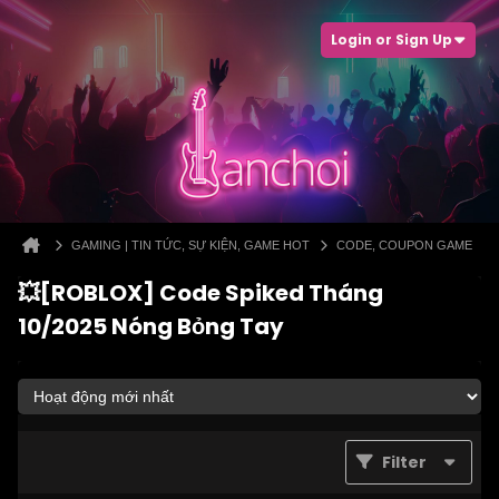
Login or Sign Up
GAMING | TIN TỨC, SỰ KIỆN, GAME HOT
CODE, COUPON GAME
💥[ROBLOX] Code Spiked Tháng
10/2025 Nóng Bỏng Tay
Filter