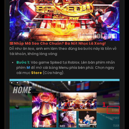
⌨️ Nhập Mã Sao Cho Chuẩn? Ba Nốt Nhạc Là Xong!
Dễ như ăn kẹo, anh em làm theo đúng ba bước này là tiền về
tài khoản, không lòng vòng:
Bước 1:
Vào game Spiked tại Roblox. Lên bàn phím nhấn
phím
M
để mở cái bảng Menu phía bên phải. Chọn ngay
cái mục
Store
(Cửa hàng).