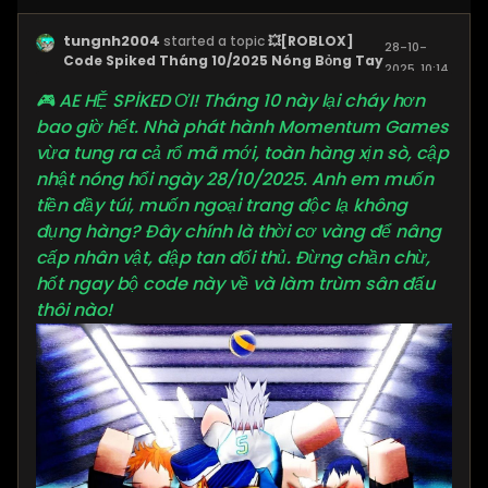
tungnh2004
started a topic
💥[ROBLOX]
28-10-
Code Spiked Tháng 10/2025 Nóng Bỏng Tay
2025, 10:14
PM
🎮 AE HỆ SPİKED ƠI! Tháng 10 này lại cháy hơn
bao giờ hết. Nhà phát hành Momentum Games
vừa tung ra cả rổ mã mới, toàn hàng xịn sò, cập
nhật nóng hổi ngày 28/10/2025. Anh em muốn
tiền đầy túi, muốn ngoại trang độc lạ không
đụng hàng? Đây chính là thời cơ vàng để nâng
cấp nhân vật, đập tan đối thủ. Đừng chần chừ,
hốt ngay bộ code này về và làm trùm sân đấu
thôi nào!