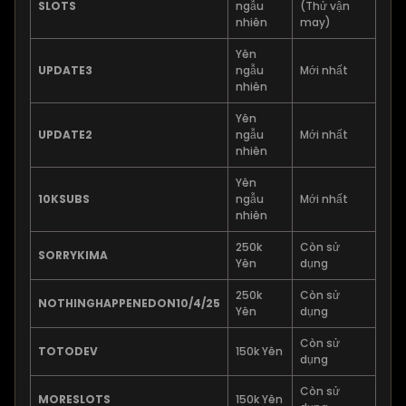
SLOTS
ngẫu
(Thử vận
nhiên
may)
Yên
UPDATE3
ngẫu
Mới nhất
nhiên
Yên
UPDATE2
ngẫu
Mới nhất
nhiên
Yên
10KSUBS
ngẫu
Mới nhất
nhiên
250k
Còn sử
SORRYKIMA
Yên
dụng
250k
Còn sử
NOTHINGHAPPENEDON10/4/25
Yên
dụng
Còn sử
TOTODEV
150k Yên
dụng
Còn sử
MORESLOTS
150k Yên