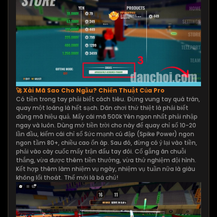
🚀 Xài Mã Sao Cho Ngầu? Chiến Thuật Của Pro
Có tiền trong tay phải biết cách tiêu. Đừng vung tay quá trán,
quay một loáng là hết sạch. Dân chơi thứ thiệt là phải biết
dùng mã hiệu quả. Mấy cái mã 500k Yên ngon nhất phải nhập
ngay và luôn. Dùng mớ tiền trời cho này để quay chỉ số 10-20
lần đầu, kiếm cái chỉ số Sức mạnh cú đập (Spike Power) ngon
ngon tầm 80+, chiều cao ổn áp. Sau đó, đừng có ỷ lại vào tiền,
phải vào cày cuốc mấy trận đấu tay đôi. Cố gắng ăn chuỗi
thắng, vừa được thêm tiền thưởng, vừa thử nghiệm đội hình.
Kết hợp thêm làm nhiệm vụ ngày, nhiệm vụ tuần nữa là giàu
không lối thoát. Thế mới là bá chủ!