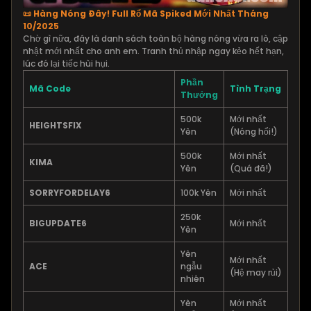
📜 Hàng Nóng Đây! Full Rổ Mã Spiked Mới Nhất Tháng
10/2025
Chờ gì nữa, đây là danh sách toàn bộ hàng nóng vừa ra lò, cập
nhật mới nhất cho anh em. Tranh thủ nhập ngay kẻo hết hạn,
lúc đó lại tiếc hùi hụi.
Phần
Mã Code
Tình Trạng
Thưởng
500k
Mới nhất
HEIGHTSFIX
Yên
(Nóng hổi!)
500k
Mới nhất
KIMA
Yên
(Quá đã!)
SORRYFORDELAY6
100k Yên
Mới nhất
250k
BIGUPDATE6
Mới nhất
Yên
Yên
Mới nhất
ACE
ngẫu
(Hệ may rủi)
nhiên
Yên
Mới nhất