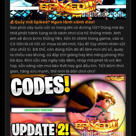
💰 Quẩy mã Spiked? Ngon lành cành đào!
Sao phải cày cuốc vất vả trong khi có đường tắt? Dùng mã do
nhà phát hành tung ra là cách chơi của hệ thông minh. Anh
em sẽ được bơm thẳng Yên, tiền tệ chính trong game, vào ví.
Có tiền là có tất cả: mua vũ khí mới, tậu đồ tùy chỉnh nhân vật
cho chất lừ. Đã thế, còn dùng tiền đó để làm mới chỉ số, quay
ra chiều cao khủng, cú đập trời giáng hay khả năng phòng thủ
bá đạo. Khỏi cần cày ngày cày đêm, nhập mã phát là vọt lên
top, sẵn sàng cân mọi kèo 6v6 hay giải đấu lớn. Tiết kiệm thời
gian, tăng sức mạnh, thế mới là dân chơi chứ!