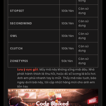
dụng
Còn sử
STOPSET
100k Yên
dụng
Còn sử
SECONDWIND
100k Yên
dụng
Còn sử
OWL
100k Yên
dụng
Còn sử
CLUTCH
100k Yên
dụng
Còn sử
ZONETYPES
50k Yên
dụng
Lưu ý cực gắt:
Mấy mã này không sống mãi đâu. Nhà
phát hành thích là thu hồi, hoặc đủ số lượng là bốc hơi.
Anh em phải nhanh tay lẹ mắt. Thấy mã nào tạch, báo
ngay dưới bài này, tôi cập nhật hàng mới cho anh em
liền tay.