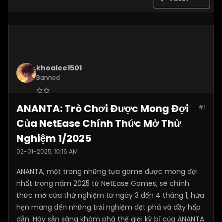
khoalee1501
Banned
Join Date:
Dec 2024
ANANTA: Trò Chơi Được Mong Đợi
#1
Posts:
5577
Của NetEase Chính Thức Mở Thử
Nghiệm 1/2025
02-01-2025, 10:16 AM
ANANTA, một trong những tựa game được mong đợi
nhất trong năm 2025 từ NetEase Games, sẽ chính
thức mở cửa thử nghiệm từ ngày 3 đến 4 tháng 1, hứa
hẹn mang đến những trải nghiệm đột phá và đầy hấp
dẫn. Hãy sẵn sàng khám phá thế giới kỳ bí của ANANTA