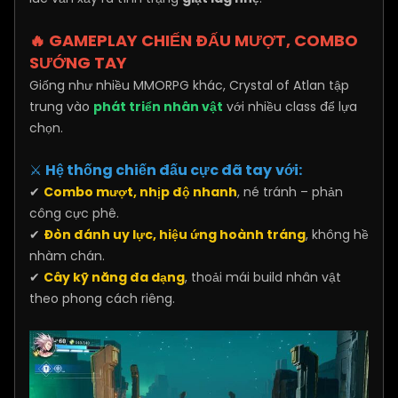
🔥 GAMEPLAY CHIẾN ĐẤU MƯỢT, COMBO
SƯỚNG TAY
Giống như nhiều MMORPG khác, Crystal of Atlan tập
trung vào
phát triển nhân vật
với nhiều class để lựa
chọn.
⚔
Hệ thống chiến đấu cực đã tay
với:
✔
Combo mượt, nhịp độ nhanh
, né tránh – phản
công cực phê.
✔
Đòn đánh uy lực, hiệu ứng hoành tráng
, không hề
nhàm chán.
✔
Cây kỹ năng đa dạng
, thoải mái build nhân vật
theo phong cách riêng.