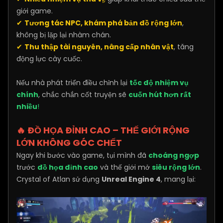
giới game.
✔
Tương tác NPC, khám phá bản đồ rộng lớn
,
không bị lặp lại nhàm chán.
✔
Thu thập tài nguyên, nâng cấp nhân vật
, tăng
động lực cày cuốc.
Nếu nhà phát triển điều chỉnh lại
tốc độ nhiệm vụ
chính
, chắc chắn cốt truyện sẽ
cuốn hút hơn rất
nhiều
!
🔥 ĐỒ HỌA ĐỈNH CAO – THẾ GIỚI RỘNG
LỚN KHÔNG GÓC CHẾT
Ngay khi bước vào game, tụi mình đã
choáng ngợp
trước
đồ họa đỉnh cao
và thế giới mở
siêu rộng lớn
.
Crystal of Atlan sử dụng
Unreal Engine 4
, mang lại: