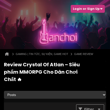
Login or Sign Up
GAMING | TIN TỨC, SỰ KIỆN, GAME HOT
GAME REVIEW
Review Crystal Of Atlan – Siêu
phẩm MMORPG Cho Dân Chơi
Chất 🔥
Filter