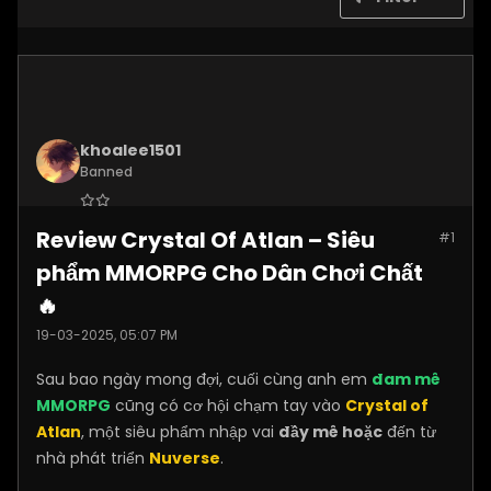
khoalee1501
Banned
Join Date:
Dec 2024
Review Crystal Of Atlan – Siêu
#1
Posts:
5577
phẩm MMORPG Cho Dân Chơi Chất
🔥
19-03-2025, 05:07 PM
Sau bao ngày mong đợi, cuối cùng anh em
đam mê
MMORPG
cũng có cơ hội chạm tay vào
Crystal of
Atlan
, một siêu phẩm nhập vai
đầy mê hoặc
đến từ
nhà phát triển
Nuverse
.