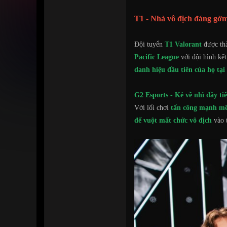
T1 - Nhà vô địch đáng gờ
Đội tuyển
T1 Valorant
được thà
Pacific League
với đội hình kế
danh hiệu đầu tiên của họ t
G2 Esports - Kẻ về nhì đầy tiế
Với lối chơi
tấn công mạnh mẽ,
để vuột mất chức vô địch
vào 