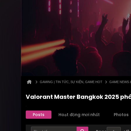
GAMING | TIN TỨC, SỰ KIỆN, GAME HOT
GAME NEWS 
Valorant Master Bangkok 2025 phá 
Posts
Hoạt động mới nhất
Photos