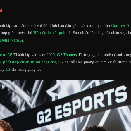
m!
nh lập vào năm 2020 với đội hình ban đầu gồm các cựu tuyển thủ
Counter-St
t hợp giữa tuyển thủ
Hàn Quốc
và
quốc tế
.
Sau nhiều lần thay đổi nhân sự, ch
ại Đông Nam Á
.
c nuối!
Thành lập vào năm 2020,
G2 Esports
đã từng gặt hái nhiều thành công
 phối hợp chiến thuật chặt chẽ
,
G2 đã thể hiện phong độ cực kỳ ấn tượng tr
tay
T1
chỉ trong gang tấc.