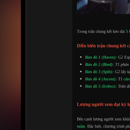
Trong trận chung kết kéo dài
5 
Diễn biến trận chung kết c
Bản đồ 1 (Ha
ven):
G2 Esp
Bản đồ 2 (Bind):
T1 phản
Bản đồ 3 (Split):
G2 lấy lạ
Bản đồ 4 (Ascent):
T1
cân
Bản đồ 5 (Icebox):
Trận đấ
Lượng người xem đạt kỷ l
Bên cạnh lượng người xem khủng
tuần
.
Đặc biệt, chương trình ph