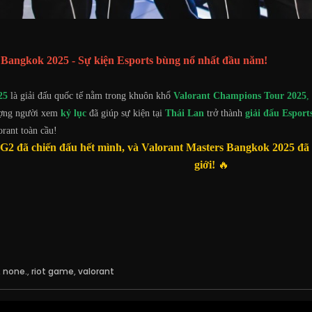
 Bangkok 2025 - Sự kiện Esports bùng nổ nhất đầu năm!
25
là giải đấu quốc tế nằm trong khuôn khổ
Valorant Champions Tour 2025
,
ượng người xem
kỷ lục
đã giúp sự kiện tại
Thái Lan
trở thành
giải đấu Espor
rant toàn cầu!
 G2 đã chiến đấu hết mình, và Valorant Masters Bangkok 2025 đã đ
giới!
🔥
,
none.
,
riot game
,
valorant