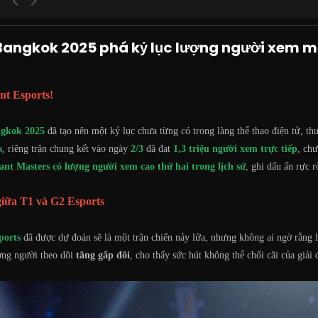
angkok 2025 phá kỷ lục lượng người xem mọ
nt Esports!
ngkok 2025
đã tạo nên một kỷ lục chưa từng có trong làng thể thao điện tử, th
s
, riêng trận chung kết vào ngày
2/3
đã đạt
1,3 triệu người xem trực tiếp
, ch
ant Masters có lượng người xem cao thứ hai trong lịch sử
, ghi dấu ấn rực 
giữa T1 và G2 Esports
ports
đã được dự đoán sẽ là một trận chiến nảy lửa, nhưng không ai ngờ rằng
ợng người theo dõi
tăng gấp đôi
, cho thấy sức hút không thể chối cãi của giải 