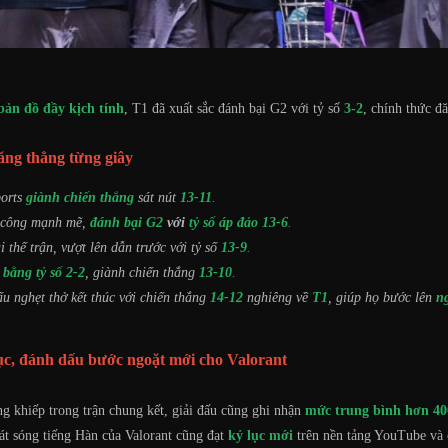
bản đồ đầy kịch tính
, T1 đã xuất sắc đánh bại G2 với tỷ số
3-2
, chính thức 
ăng thẳng từng giây
orts
giành chiến thắng
sát nút
13-11
.
 công mạnh mẽ,
đánh bại G2
với
tỷ số áp đảo 13-6
.
i thế trận, vượt lên dẫn trước với tỷ số
13-9
.
 bằng tỷ số 2-2
, giành chiến thắng
13-10
.
u nghẹt thở kết thúc với chiến thắng
14-12
nghiêng về
T1
, giúp họ bước lên
n
ục, đánh dấu bước ngoặt mới cho Valorant
 khiếp trong trận chung kết, giải đấu cũng ghi nhận
mức trung bình hơn 400
át sóng tiếng Hàn của Valorant cũng đạt
kỷ lục mới
trên nền tảng YouTube và