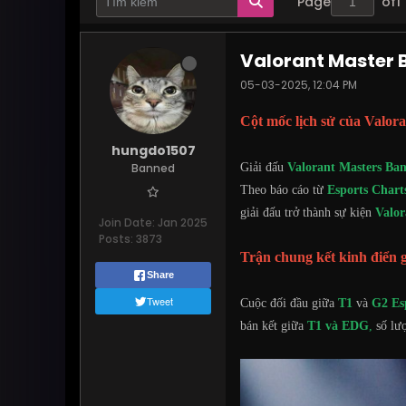
Page
of
1
Valorant Master B
05-03-2025, 12:04 PM
Cột mốc lịch sử của Valora
hungdo1507
Banned
Giải đấu
Valorant Masters Ba
Theo báo cáo từ
Esports Chart
giải đấu trở thành sự kiện
Valor
Join Date:
Jan 2025
Posts:
3873
Trận chung kết kinh điển 
Share
Tweet
Cuộc đối đầu giữa
T1
và
G2 Es
bán kết giữa
T1 và EDG
,
số lư