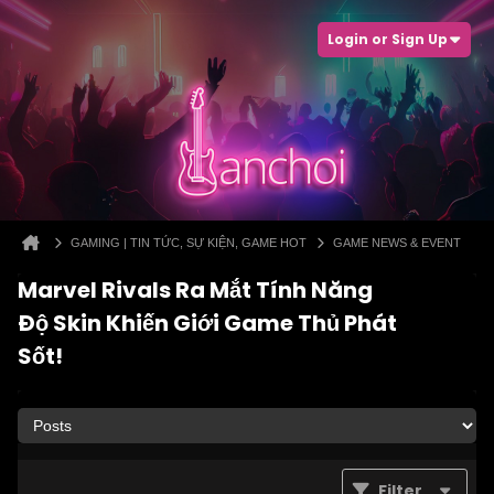
Login or Sign Up
GAMING | TIN TỨC, SỰ KIỆN, GAME HOT
GAME NEWS & EVENT
Marvel Rivals Ra Mắt Tính Năng
Độ Skin Khiến Giới Game Thủ Phát
Sốt!
Filter