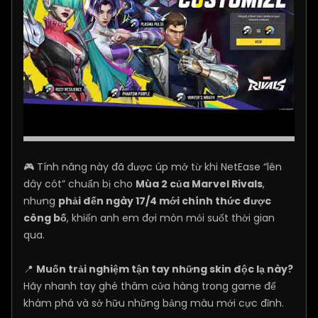
🎮 Tính năng này đã được úp mở từ khi NetEase “lên
dây cót” chuẩn bị cho
Mùa 2 của Marvel Rivals
,
nhưng
phải đến ngày 17/4 mới chính thức được
công bố
, khiến anh em đợi mòn mỏi suốt thời gian
qua.
📍
Muốn trải nghiệm tận tay những skin độc lạ này?
Hãy nhanh tay ghé thăm cửa hàng trong game để
khám phá và sở hữu những bảng màu mới cực đỉnh.