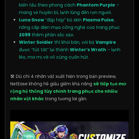
biến tấu theo phong cách
Phantom Purple
–
mang vẻ huyền bí, lạnh lùng đến rợn người.
Luna Snow
“đập hộp” bộ skin
Plasma Pulse
,
nâng cấp diện mạo công nghệ của trang phục
2099
thêm phần sắc sảo.
Winter Soldier
thì khỏi bàn, với bộ
Vampire
được “tút tát” lại thành
Winter’s Wrath
– lạnh
lẽo, ma mị và vô cùng cuốn hút.
🛠️ Dù chỉ 4 nhân vật xuất hiện trong bản preview,
NetEase không hề giấu giếm khả năng
sẽ tiếp tục mở
rộng hệ thống tùy chỉnh trang phục cho nhiều
nhân vật khác
trong tương lai gần.