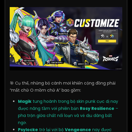
🎯 Cụ thể, những bộ cánh mới khiến cộng đồng phải
“mắt chữ O mồm chữ A” bao gồm:
Magik
tung hoành trong bộ skin punk cực dị nay
được nâng tầm với phiên bản
Rosy Resilience
–
pha trộn giữa chất nổi loạn và vẻ dịu dàng bất
ngờ.
Psylocke
trở lại với bộ
Vengeance
nay được