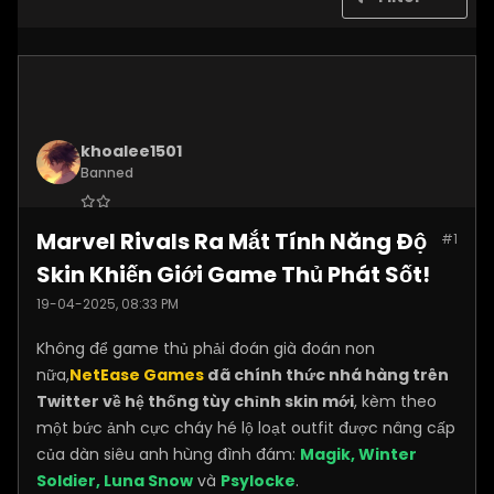
khoalee1501
Banned
Join Date:
Dec 2024
Marvel Rivals Ra Mắt Tính Năng Độ
#1
Posts:
5577
Skin Khiến Giới Game Thủ Phát Sốt!
19-04-2025, 08:33 PM
Không để game thủ phải đoán già đoán non
nữa,
NetEase Games
đã chính thức nhá hàng trên
Twitter về hệ thống tùy chỉnh skin mới
, kèm theo
một bức ảnh cực cháy hé lộ loạt outfit được nâng cấp
của dàn siêu anh hùng đình đám:
Magik, Winter
Soldier, Luna Snow
và
Psylocke
.