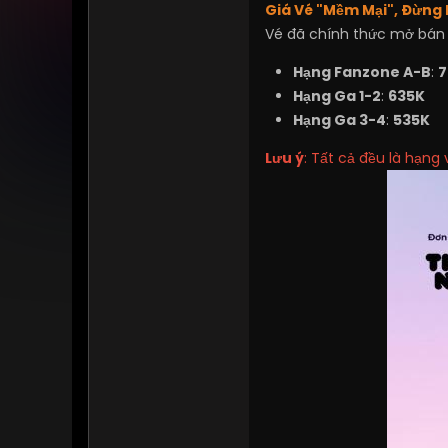
Giá Vé "Mềm Mại", Đừng
Vé đã chính thức mở bán 
Hạng Fanzone A-B
:
7
Hạng Ga 1-2
:
635K
Hạng Ga 3-4
:
535K
Lưu ý
: Tất cả đều là hạng