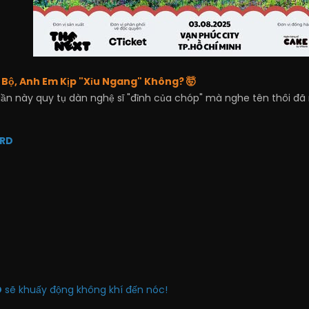
 Bộ, Anh Em Kịp "Xỉu Ngang" Không?
🤯
 lần này quy tụ dàn nghệ sĩ "đỉnh của chóp" mà nghe tên thôi đã
RD
O
sẽ khuấy động không khí đến nóc!