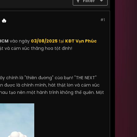
Filter
 🔥
#1
HCM
vào ngày
03/08/2025
tại
KĐT Vạn Phúc
t và cảm xúc thăng hoa tột đỉnh!
ây chính là "thiên đường" của bạn! "THE NEXT"
n được là chính mình, hát thật lớn và cảm xúc
 nhau tạo nên một hành trình không thể quên. Một