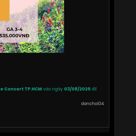
ive Concert TP.HCM
vào ngày
03/08/2025
để
danchoi04