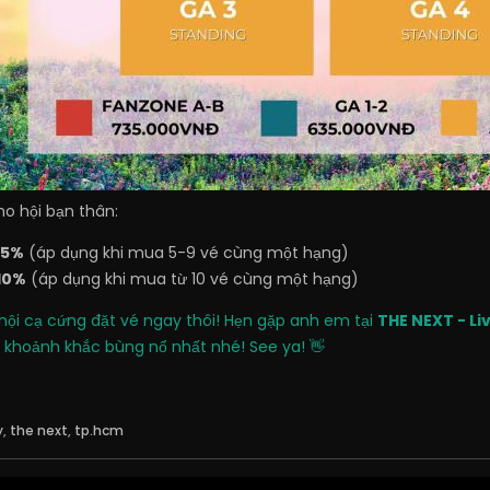
o hội bạn thân:
5%
(áp dụng khi mua 5-9 vé cùng một hạng)
10%
(áp dụng khi mua từ 10 vé cùng một hạng)
hội cạ cứng đặt vé ngay thôi! Hẹn gặp anh em tại
THE NEXT - L
khoảnh khắc bùng nổ nhất nhé! See ya! 👋
y
,
the next
,
tp.hcm