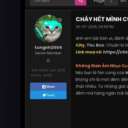
Page
of
1
CHÁY HẾT MÌNH CÙ
25-07-2025, 09:59 PM
Anh em Sài Gòn ơi, đánh d
City
, Thủ Đức
. Chuẩn bị 
tungnh2004
Link mua vé:
https://ct
Senior Member
Không Gian Âm Nhạc Cự
Join Date:
Jun 2025
Nếu bạn là fan cứng của
I
Posts:
4099
không chỉ là một đêm diễn
thật nhiều. Từ những giai
Share
đêm mà hàng ngàn trái ti
Tweet