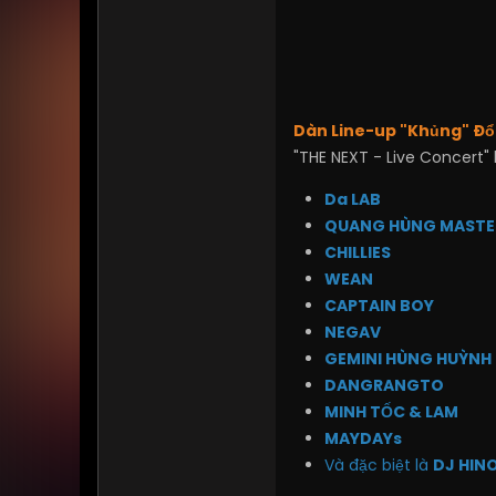
Dàn Line-up "Khủng" Đổ
"THE NEXT - Live Concert"
Da LAB
QUANG HÙNG MASTE
CHILLIES
WEAN
CAPTAIN BOY
NEGAV
GEMINI HÙNG HUỲNH
DANGRANGTO
MINH TỐC & LAM
MAYDAYs
Và đặc biệt là
DJ HIN