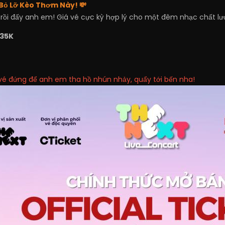
 Bỏ Lỡ Kèo Thơm Này!
💸
rồi đấy anh em! Giá vé cực kỳ hợp lý cho một đêm nhạc chất lư
35K
 vé đứng để anh em tha hồ nhún nhảy, quẩy tới bến nha!