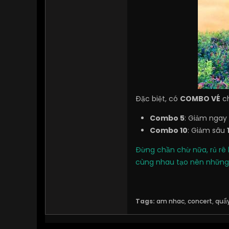
Đặc biệt, có
COMBO VÉ
ch
Combo 5
: Giảm ngay
Combo 10
: Giảm sâu
Đừng chần chừ nữa, rủ rê 
cùng nhau tạo nên những 
Tags:
am nhac
,
concert
,
quẩ