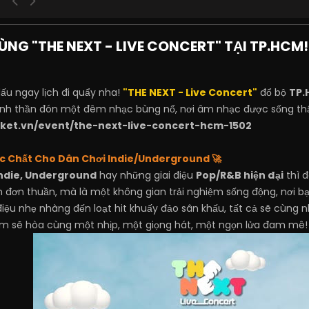
NG "THE NEXT - LIVE CONCERT" TẠI TP.HCM!
ấu ngay lịch đi quẩy nha!
"THE NEXT - Live Concert"
đổ bộ
TP.
tinh thần đón một đêm nhạc bùng nổ, nơi âm nhạc được sống thậ
icket.vn/event/the-next-live-concert-hcm-1502
c Chất Cho Dân Chơi Indie/Underground
🚀
ndie, Underground
hay những giai điệu
Pop/R&B hiện đại
thì đ
 đơn thuần, mà là một không gian trải nghiệm sống động, nơi bạ
 điệu nhẹ nhàng đến loạt hit khuấy đảo sân khấu, tất cả sẽ cùng
m sẽ hòa cùng một nhịp, một giọng hát, một ngọn lửa đam mê!