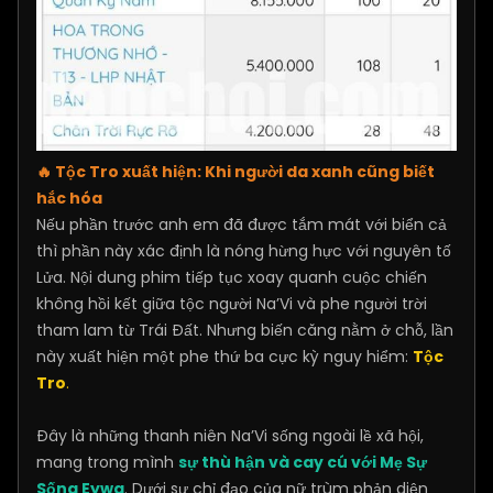
🔥 Tộc Tro xuất hiện: Khi người da xanh cũng biết
hắc hóa
Nếu phần trước anh em đã được tắm mát với biển cả
thì phần này xác định là nóng hừng hực với nguyên tố
Lửa. Nội dung phim tiếp tục xoay quanh cuộc chiến
không hồi kết giữa tộc người Na’Vi và phe người trời
tham lam từ Trái Đất. Nhưng biến căng nằm ở chỗ, lần
này xuất hiện một phe thứ ba cực kỳ nguy hiểm:
Tộc
Tro
.
Đây là những thanh niên Na’Vi sống ngoài lề xã hội,
mang trong mình
sự thù hận và cay cú với Mẹ Sự
Sống Eywa
. Dưới sự chỉ đạo của nữ trùm phản diện