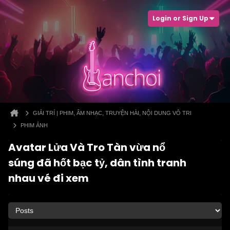
Login or Sign Up
GIẢI TRÍ | PHIM, ÂM NHẠC, TRUYỆN HÀI, NỘI DUNG VÔ TRI
PHIM ẢNH
Avatar Lửa Và Tro Tàn vừa nổ
súng đã hốt bạc tỷ, dân tình tranh
nhau vé đi xem