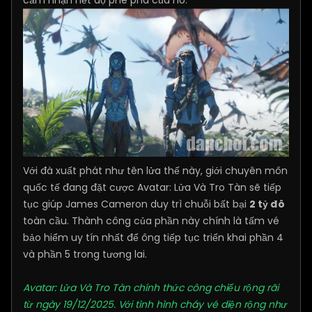
Với đà xuất phát như tên lửa thế này, giới chuyên môn
quốc tế đang đặt cược Avatar: Lửa Và Tro Tàn sẽ tiếp
tục giúp James Cameron duy trì chuỗi bất bại
2 tỷ đô
toàn cầu. Thành công của phần này chính là tấm vé
bảo hiểm uy tín nhất để ông tiếp tục triển khai phần 4
và phần 5 trong tương lai.
Avatar: Lửa Và Tro Tàn chính thức công chiếu rộng rãi
từ ngày 19/12/2025. Với tình hình cháy vé diện rộng như