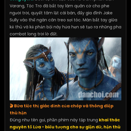
Varang, Tộc Tro đã bắt tay làm quân cờ cho phe
người trời, quyết tâm lật cái bàn, đẩy gia đình Jake
Sully vào thế ngàn cân treo sợi tóc. Màn bắt tay giữa
kẻ thù và kẻ phản bội này hứa hẹn sẽ tạo ra những pha
combat long trời lở đất.
🎬 Bữa tiệc thị giác đỉnh của chóp và thông điệp
thù hận
Đúng như tên gọi, phần phim này tập trung
khai thác
nguyên tố Lửa - biểu tượng cho sự giận dữ, hận thù