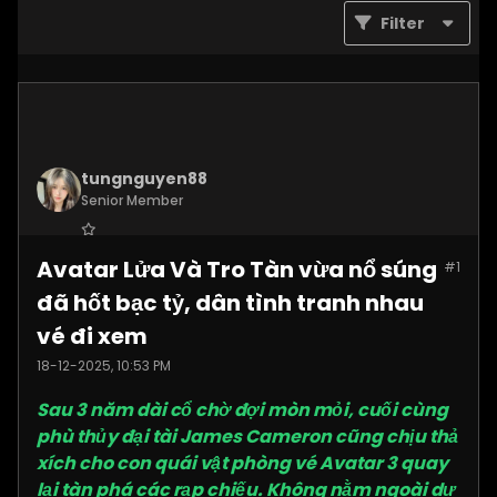
Filter
tungnguyen88
Senior Member
Join Date:
Nov 2025
Avatar Lửa Và Tro Tàn vừa nổ súng
#1
Posts:
3619
đã hốt bạc tỷ, dân tình tranh nhau
vé đi xem
18-12-2025, 10:53 PM
Sau 3 năm dài cổ chờ đợi mòn mỏi, cuối cùng
phù thủy đại tài James Cameron cũng chịu thả
xích cho con quái vật phòng vé Avatar 3 quay
lại tàn phá các rạp chiếu. Không nằm ngoài dự