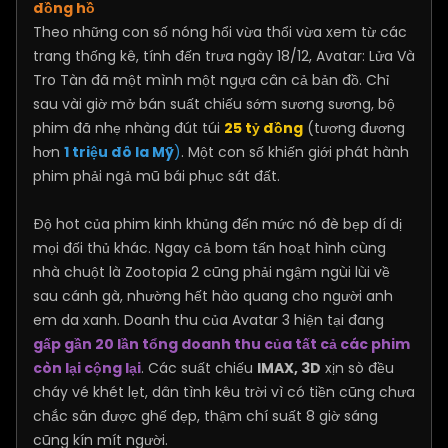
đồng hồ
Theo những con số nóng hổi vừa thổi vừa xem từ các
trang thống kê, tính đến trưa ngày 18/12, Avatar: Lửa Và
Tro Tàn đã một mình một ngựa cân cả bản đồ. Chỉ
sau vài giờ mở bán suất chiếu sớm sương sương, bộ
phim đã nhẹ nhàng đút túi
25 tỷ đồng
(tương đương
hơn
1 triệu đô la Mỹ
)
. Một con số khiến giới phát hành
phim phải ngả mũ bái phục sát đất.
Độ hot của phim kinh khủng đến mức nó đè bẹp dí dị
mọi đối thủ khác. Ngay cả bom tấn hoạt hình cùng
nhà chuột là Zootopia 2 cũng phải ngậm ngùi lùi về
sau cánh gà, nhường hết hào quang cho người anh
em da xanh. Doanh thu của Avatar 3 hiện tại đang
gấp gần 20 lần tổng doanh thu của tất cả các phim
còn lại cộng lại
. Các suất chiếu
IMAX, 3D
xịn sò đều
cháy vé khét lẹt, dân tình kêu trời vì có tiền cũng chưa
chắc săn được ghế đẹp, thậm chí suất 8 giờ sáng
cũng kín mít người.