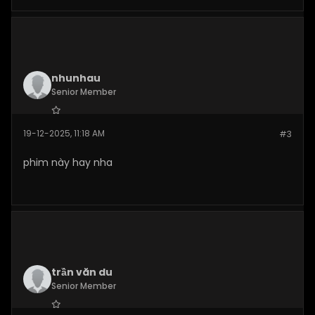
nhunhau
Senior Member
Join Date:
Nov 2025
19-12-2025, 11:18 AM
#3
Posts:
146
phim này hay nha
trần văn du
Senior Member