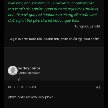
hiện nay, anh em nào chưa đặt vé thì nhanh tay lên
kẻo lỡ mất siêu phẩm ngàn năm có một này. Chuẩn bị
tinh thần để quay lại Pandora và chứng kiến màn rượt
đuổi nghẹt thở giữa Lửa và Nước ngay thôi!
tungnguyen88
Tags:
avatar
,
bom tấn
,
doanh thu
,
phim chiếu rạp
,
siêu phẩm
bodayconoi
Senior Member
Join Date:
Nov 2025
18-12-2025, 11:32 PM
#2
Posts:
136
phim nhìn review hay phết