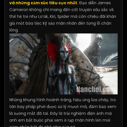
và những cảm xúc tiêu cực nhất
. Đạo diễn James
Cameron không chỉ mang đến cốt truyện sâu sắc về
thế hệ trẻ như Lo’ak, Kiri, Spider mà còn chiêu đãi khán
giả một bữa tiệc kỹ xảo mãn nhãn đến từng lỗ chân
lông.
Những khung hình hoành tráng, hiệu ứng lửa cháy, tro
tàn bay phấp phới được xử lý mượt mà, đảm bảo xem
là sướng mắt đã tai. Đây là trải nghiệm điện ảnh mà
anh em bắt buộc phải xem ở rạp màn hình lớn mới
cảm nhận hết độ phê pha của nó.