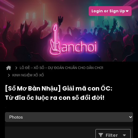
Login or Sign Up
LÔ ĐỀ – XỔ SỐ – DỰ ĐOÁN CHUẨN CHO DÂN CHƠI
KINH NGIỆM XỔ XỐ
[Sổ Mơ Bàn Nhậu] Giải mã con ỐC:
Từ đĩa ốc luộc ra con số đổi đời!
Filter