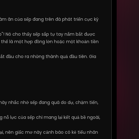
làm ăn của sếp đang trên đà phát triển cực kỳ
p"! Nó cho thấy sếp sắp tự tay nắm bắt được
có thể là một hợp đồng lớn hoặc một khoản tiền
 bắt đầu cho ra những thành quả đầu tiên. Gia
 này nhắc nhở sếp đang quá do dự, chậm tiến,
 nỗ lực của sếp chỉ mang lại kết quả bề ngoài,
ại, nên giấc mơ này cảnh báo có kẻ tiểu nhân