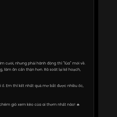
m cười, nhưng phải hành động thì "lúa" mới về.
 làm ăn cẩn thận hơn. Rà soát lại kế hoạch,
 ố. Em thì kết nhất quả mơ bắt được nhiều ốc,
chém gió xem kèo của ai thơm nhất nào! 🔥