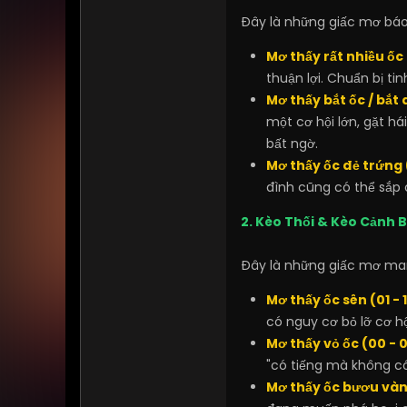
Đây là những giấc mơ báo 
Mơ thấy rất nhiều ốc 
thuận lợi. Chuẩn bị tin
Mơ thấy bắt ốc / bắt 
một cơ hội lớn, gặt há
bất ngờ.
Mơ thấy ốc đẻ trứng 
đình cũng có thể sắp c
2. Kèo Thối & Kèo Cảnh B
Đây là những giấc mơ man
Mơ thấy ốc sên (01 - 1
có nguy cơ bỏ lỡ cơ hộ
Mơ thấy vỏ ốc (00 - 0
"có tiếng mà không c
Mơ thấy ốc bươu vàng