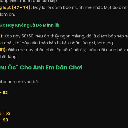
ông việc, thành quả của sếp.
 loạt (47 - 74):
Đây là lời cảnh báo mạnh mẽ nhất. Một dự định
 làm ăn.
ược Hay Không Là Do Mình 🤔
):
Kèo này 50/50. Nếu ăn thấy ngon miệng, đó là điềm báo sếp 
c chết, thì hãy cẩn thận kẻo bị tiểu nhân lừa gạt, lợi dụng.
61):
Giấc mơ này nhắc nhở sếp cần "luộc" lại các mối quan hệ xu
hật lòng.
enu Ốc" Cho Anh Em Dân Chơi
 cho anh em vào bờ.
- 62
5 - 52
- 93