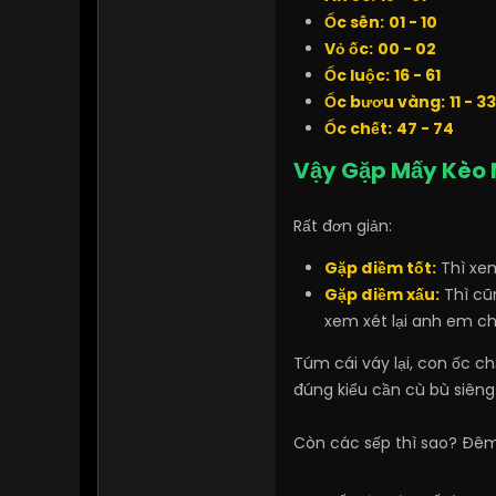
Ốc sên:
01 - 10
Vỏ ốc:
00 - 02
Ốc luộc:
16 - 61
Ốc bươu vàng:
11 - 33
Ốc chết:
47 - 74
Vậy Gặp Mấy Kèo 
Rất đơn giản:
Gặp điềm tốt:
Thì xe
Gặp điềm xấu:
Thì cũn
xem xét lại anh em chi
Túm cái váy lại, con ốc c
đúng kiểu cần cù bù siêng
Còn các sếp thì sao? Đêm