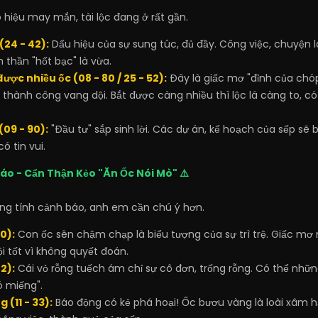
hiệu may mắn, tài lộc đang ở rất gần.
(24 - 42):
Dấu hiệu của sự sung túc, đủ đầy. Công việc, chuyện 
h thần "hốt bạc" là vừa.
được nhiều ốc (08 - 80 / 25 - 52):
Đây là giấc mơ "đỉnh của chó
i thành công vang dội. Bắt được càng nhiều thì lộc lá càng to, 
(09 - 90):
"Đầu tư" sắp sinh lời. Các dự án, kế hoạch của sếp sẽ
ó tin vui.
áo - Cẩn Thận Kẻo "Ăn Ốc Nói Mò" ⚠️
g tính cảnh báo, anh em cần chú ý hơn.
0):
Con ốc sên chậm chạp là biểu tượng của sự trì trệ. Giấc mơ
i tốt vì không quyết đoán.
2):
Cái vỏ rỗng tuếch ám chỉ sự cô đơn, trống rỗng. Có thể những
ó miếng".
 (11 - 33):
Báo động có kẻ phá hoại! Ốc bươu vàng là loài xâm h