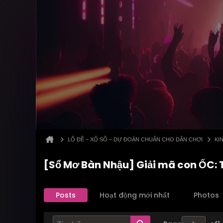
LÔ ĐỀ – XỔ SỐ – DỰ ĐOÁN CHUẨN CHO DÂN CHƠI
KI
[Sổ Mơ Bàn Nhậu] Giải mã con ỐC: Từ
Posts
Hoạt động mới nhất
Photos