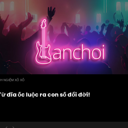
NH NGIỆM XỔ XỐ
 đĩa ốc luộc ra con số đổi đời!