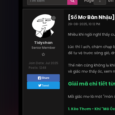
Page
of
1
[Sổ Mơ Bàn Nhậu] 
29-08-2025, 10:12 PM
Nhiều khi ngồi nghĩ thấy 
Tidychan
Lúc thì ì ạch, chậm chạp b
Senior Member
để tự vệ trước sóng gió, d
Join Date:
Jul 2025
Thế nên cũng không lạ khi
Posts:
1248
về giấc mơ thấy ốc, xem n
Share
Giải mã chi tiết t
Tweet
Mỗi giấc mơ là một "món 
1. Kèo Thơm - Khi "Mò Ốc"