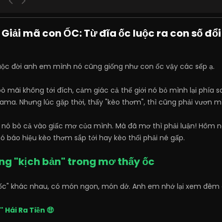
Giải mã con ỐC: Từ đĩa ốc luộc ra con số đổi
cuộc đời anh em mình nó cũng giống như con ốc vậy các sếp ạ.
ò mãi không tới đích, cảm giác cả thế giới nó bỏ mình lại phía 
rama. Nhưng lúc gặp thời, thấy "kèo thơm", thì cũng phải vươn mì
 nó bò cả vào giấc mơ của mình. Mà đã mơ thì phải luận! Hôm n
ó báo hiệu kèo thơm sắp tới hay kèo thối phải né gấp.
ừng "kịch bản" trong mơ thấy ốc
ốc" khác nhau, có món ngon, món dở. Anh em nhớ lại xem đêm 
 Hái Ra Tiền 🤑