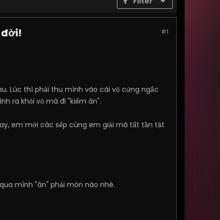
Filter
 đời!
#1
sau. Lúc thì phải thu mình vào cái vỏ cứng ngắc
nh ra khỏi vỏ mà đi "kiếm ăn".
ay, em mời các sếp cùng em giải mã tất tần tật
qua mình "ăn" phải món nào nhé.