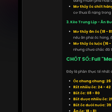
đang muốn phá hoại c
Mơ thấy ốc chết hàng
cơ thua lỗ nặng trong
3. Kèo Trung Lập - Ăn Đ
Mơ thấy ăn ốc (18 - 81
nếu ăn phải ốc hỏng, ố
Mơ thấy ốc luộc (16 - 
nhưng chưa chắc đã t
CHỐT SỐ: Full "M
Đây là phần thực tế nhất
Ốc chung chung:
26 
Rất nhiều ốc:
24 - 42
Bắt ốc:
08 - 80
Bắt được nhiều ốc:
2
Bắt ốc dưới nước:
39 
Ăn ốc:
18 - 81