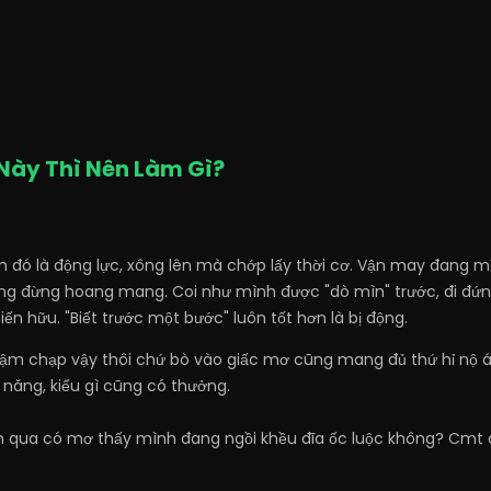
Này Thì Nên Làm Gì?
m đó là động lực, xông lên mà chớp lấy thời cơ. Vận may đang mỉ
g đừng hoang mang. Coi như mình được "dò mìn" trước, đi đứng,
ến hữu. "Biết trước một bước" luôn tốt hơn là bị động.
hậm chạp vậy thôi chứ bò vào giấc mơ cũng mang đủ thứ hỉ nộ ái
 năng, kiểu gì cũng có thưởng.
 qua có mơ thấy mình đang ngồi khều đĩa ốc luộc không? Cmt 